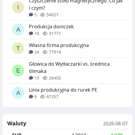
Czyszczenie stołu magnetycznego. Co jak
i czym?
5
54027
Produkcja doniczek
10
31777
Własna firma produkcyjna
24
77919
Głowica do Wytłaczarki vs. średnica
ślimaka
15
26450
Linia produkcyjna do rurek PE
9
47357
Waluty
2026-08-07
0.07%