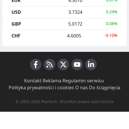
EUR
4.3010
USD
3.7324
0.24%
GBP
5.0172
0.08%
CHF
4.6005
-0.10%
Facebook
RSS News
X (Twitter)
Youtube
LinkedIn
Kontakt
·
Reklama
·
Regulamin serwisu
·
Polityka prywatności i cookies
·
O nas
·
Do ściągnięcia
© 2002-2026 Plastech, Wszelkie prawa zastrzeżone