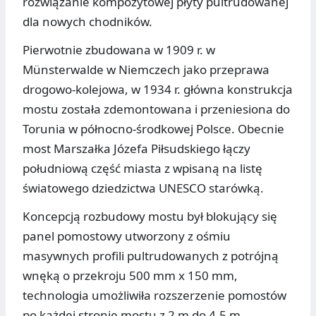
rozwiązanie kompozytowej płyty pultrudowanej
dla nowych chodników.
Pierwotnie zbudowana w 1909 r. w
Münsterwalde w Niemczech jako przeprawa
drogowo-kolejowa, w 1934 r. główna konstrukcja
mostu została zdemontowana i przeniesiona do
Torunia w północno-środkowej Polsce. Obecnie
most Marszałka Józefa Piłsudskiego łączy
południową część miasta z wpisaną na listę
światowego dziedzictwa UNESCO starówką.
Koncepcją rozbudowy mostu był blokujący się
panel pomostowy utworzony z ośmiu
masywnych profili pultrudowanych z potrójną
wnęką o przekroju 500 mm x 150 mm,
technologia umożliwiła rozszerzenie pomostów
po każdej stronie mostu z 2 m do 4,5 m