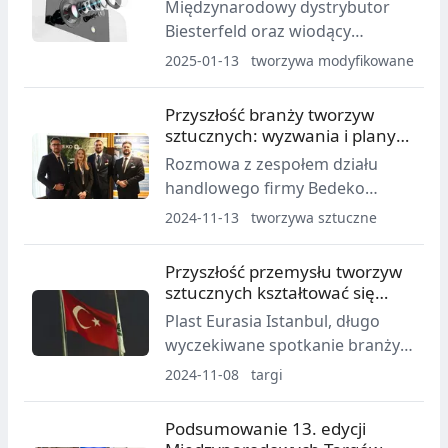
Międzynarodowy dystrybutor
Biesterfeld oraz wiodący
producent tworzyw
2025-01-13
tworzywa modyfikowane
konstrukcyjnych Celanese
ponownie rozszerzają swoją
Przyszłość branży tworzyw
strategiczną współpracę. Już w
sztucznych: wyzwania i plany
styczniu 2025 roku do
Bedeko Europe
Rozmowa z zespołem działu
obszernego wspólnego portfolio
handlowego firmy Bedeko
dołączy wiele nowych rodzin
Europe
2024-11-13
tworzywa sztuczne
produktów.
Przyszłość przemysłu tworzyw
sztucznych kształtować się
będzie na Plast Eurasia
Plast Eurasia Istanbul, długo
wyczekiwane spotkanie branży
tworzyw sztucznych, po raz
2024-11-08
targi
kolejny zgromadzi rekordową
liczbę uczestników, którzy
Podsumowanie 13. edycji
zaprezentują swoje innowacje w