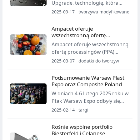
Upgrade, technologię, która
dostosowane kompaundy
zwiększa udarność jej
2025-09-17
tworzywa modyfikowane
tworzyw i wczesnych postępów
termoplastycznych materiałów
w motoryzacji oraz
wzmacnianych włóknami
Ampacet oferuje
budownictwie.
średnio o 60% i podnosi
wszechstronną ofertę
wydłużenie przy zerwaniu o 40%.
processingów (PPA)
Ampacet oferuje wszechstronną
Opcja jest dostępna w
niezawierających PFAS
ofertę processingów (PPA)
wybranych formulacjach Xecarb,
niezawierających PFAS, będących
2025-03-07
dodatki do tworzyw
Xeglass, Xebrid i Xegreen.
skuteczną alternatywą dla
standardowych PPA
Podsumowanie Warsaw Plast
zawierających fluor.
Expo oraz Composite Poland
W dniach 4-6 lutego 2025 roku w
Ptak Warsaw Expo odbyły się
dwie imprezy branżowe: Warsaw
2025-02-14
targi
Plast Expo oraz Composite
Poland.
Rośnie wspólne portfolio
Biesterfeld i Celanese