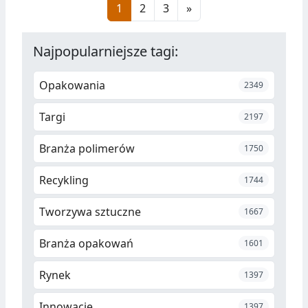
1
2
3
»
generalny firmy. WTH GmbH
Najpopularniejsze tagi:
Opakowania
2349
Targi
2197
Branża polimerów
1750
Recykling
1744
Tworzywa sztuczne
1667
Branża opakowań
1601
Rynek
1397
Innowacje
1397