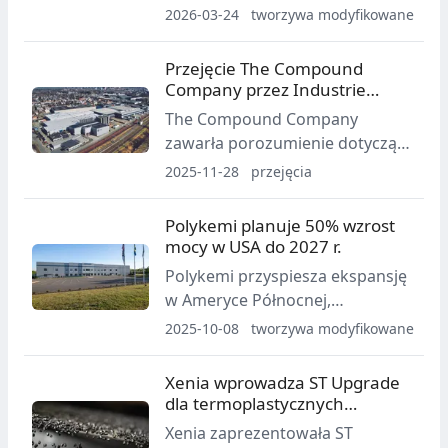
polipropylen wzmocniony 30%
2026-03-24
tworzywa modyfikowane
włóknem szklanym, który łączy
skrócony czas cyklu wtrysku z
Przejęcie The Compound
podwyższonymi właściwościami
Company przez Industrie
mechanicznymi i
Polieco - M.P.B.
The Compound Company
kontrolowanym śladem
zawarła porozumienie dotyczące
węglowym.
sprzedaży 100% udziałów na
2025-11-28
przejęcia
rzecz włoskiej grupy Industrie
Polieco - M.P.B., producenta
Polykemi planuje 50% wzrost
systemów rurowych oraz żywic
mocy w USA do 2027 r.
do powlekania i opakowań.
Polykemi przyspiesza ekspansję
Finalizacja transakcji
w Ameryce Północnej,
przewidywana jest do końca
wzmacniając sprzedaż i wsparcie
2025-10-08
tworzywa modyfikowane
2025 r., z zastrzeżeniem
klienta oraz przygotowując
standardowych zgód.
trzecią linię wytłaczarską w USA,
Xenia wprowadza ST Upgrade
co podniesie moce o ok. 50% do
dla termoplastycznych
2027 r. Plan wynika z
kompozytów
Xenia zaprezentowała ST
utrzymującego się popytu na