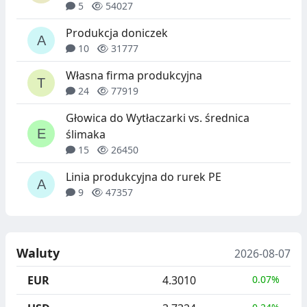
5
54027
Produkcja doniczek
10
31777
Własna firma produkcyjna
24
77919
Głowica do Wytłaczarki vs. średnica
ślimaka
15
26450
Linia produkcyjna do rurek PE
9
47357
Waluty
2026-08-07
EUR
4.3010
0.07%