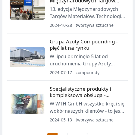
Międzynarodowych Targów
Centrum Targowo-
Kompozyt-Expo
13. edycja Międzynarodowych
Kongresowym Tüyap w dniach 4-
Targów Materiałów, Technologii i
7 grudnia.
Wyrobów Kompozytowych
2024-10-28
tworzywa sztuczne
Kompozyt-Expo odbyła się 16 i
17 października 2024 r. w EXPO
Grupa Azoty Compounding -
Kraków i zgromadziła 84
pięć lat na rynku
wystawców oraz 2518 gości.
W lipcu br. minęło 5 lat od
uruchomienia Grupy Azoty
Compounding - wytwórni
2024-07-17
compoundy
tworzyw modyfikowanych, która
powstała na bazie
Specjalistyczne produkty i
doświadczenia zdobytego
kompleksowa obsługa -
podczas 20 lat eksploatacji linii
standardowy pakiet WTH!
W WTH GmbH wszystko kręci się
compoundingu na wydziale
wokół naszych klientów - to jest
Segmentu Biznesowego
klucz do sukcesu” - podkreśla
2024-05-13
tworzywa sztuczne
Tworzyw w Grupie Azoty S.A.
Gero Thieme, dyrektor
zarządzający i dyrektor