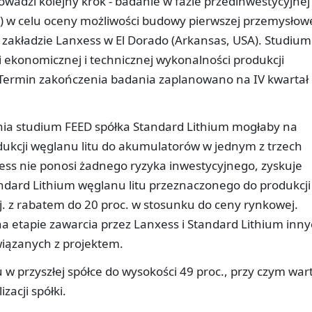
owadzi kolejny krok - badanie w fazie przedinwestycyjnej
D) w celu oceny możliwości budowy pierwszej przemysłow
 w zakładzie Lanxess w El Dorado (Arkansas, USA). Studium
i ekonomicznej i technicznej wykonalności produkcji
 Termin zakończenia badania zaplanowano na IV kwartał
a studium FEED spółka Standard Lithium mogłaby na
ukcji węglanu litu do akumulatorów w jednym z trzech
ess nie ponosi żadnego ryzyka inwestycyjnego, zyskuje
ndard Lithium węglanu litu przeznaczonego do produkcji
j. z rabatem do 20 proc. w stosunku do ceny rynkowej.
a etapie zawarcia przez Lanxess i Standard Lithium inn
iązanych z projektem.
w przyszłej spółce do wysokości 49 proc., przy czym war
zacji spółki.