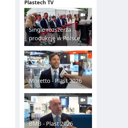
Plastech TV
C
H
Single rozszerza
produkcję w Polsce
Moretto - Plast 2026
BMB - Plast 2026