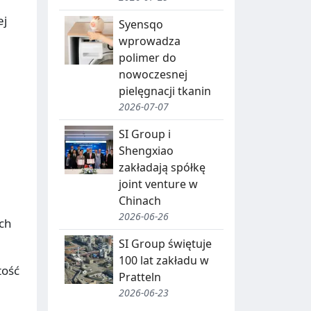
J
A
ej
Syensqo
wprowadza
,
polimer do
R
nowoczesnej
E
pielęgnacji tkanin
2026-07-07
C
SI Group i
Y
Shengxiao
K
zakładają spółkę
joint venture w
O
L
Chinach
D
I
2026-06-26
ych
N
B
SI Group świętuje
G
I
100 lat zakładu w
tość
Pratteln
O
T
2026-06-23
W
R