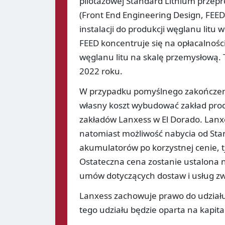
pilotażowej Standard Lithium przepr
(Front End Engineering Design, FEE
instalacji do produkcji węglanu litu
FEED koncentruje się na opłacalnośc
węglanu litu na skalę przemysłową.
2022 roku.
W przypadku pomyślnego zakończeni
własny koszt wybudować zakład prod
zakładów Lanxess w El Dorado. Lanx
natomiast możliwość nabycia od Sta
akumulatorów po korzystnej cenie, t
Ostateczna cena zostanie ustalona n
umów dotyczących dostaw i usług zw
Lanxess zachowuje prawo do udziału 
tego udziału będzie oparta na kapitali