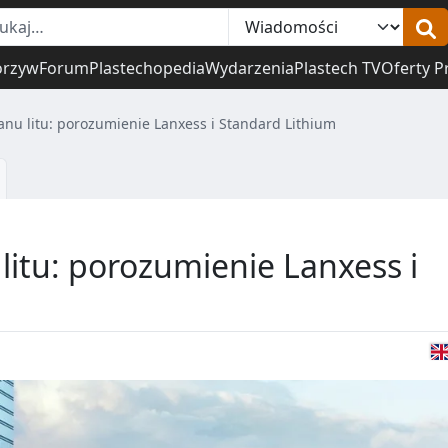
orzyw
Forum
Plastechopedia
Wydarzenia
Plastech TV
Oferty P
nu litu: porozumienie Lanxess i Standard Lithium
litu: porozumienie Lanxess i