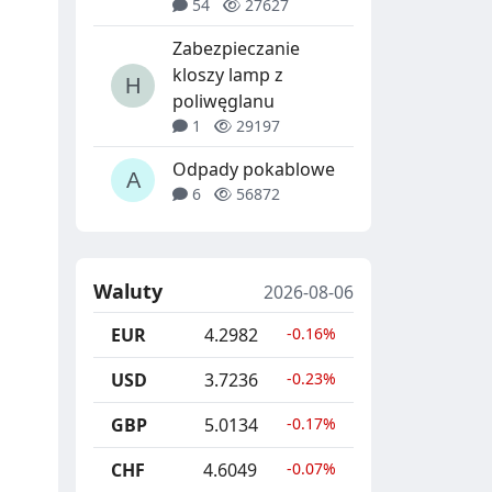
54
27627
Zabezpieczanie
kloszy lamp z
poliwęglanu
1
29197
Odpady pokablowe
6
56872
Waluty
2026-08-06
EUR
4.2982
-0.16%
USD
3.7236
-0.23%
GBP
5.0134
-0.17%
CHF
4.6049
-0.07%