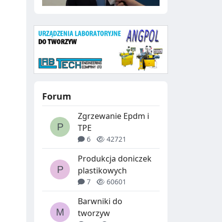
Forum
Zgrzewanie Epdm i
TPE
6
42721
Produkcja doniczek
plastikowych
7
60601
Barwniki do
tworzyw