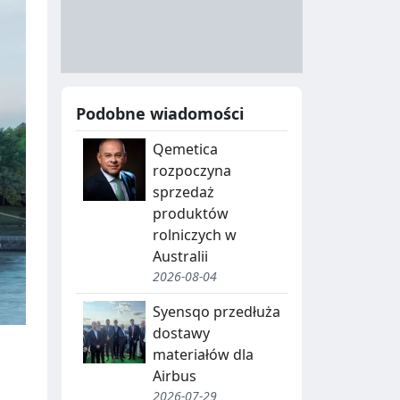
A
Y
N
B
U
I
C
E
Podobne wiadomości
J
,
Qemetica
A
S
rozpoczyna
E
sprzedaż
G
produktów
rolniczych w
R
Australii
E
2026-08-04
G
Syensqo przedłuża
dostawy
A
materiałów dla
C
Airbus
2026-07-29