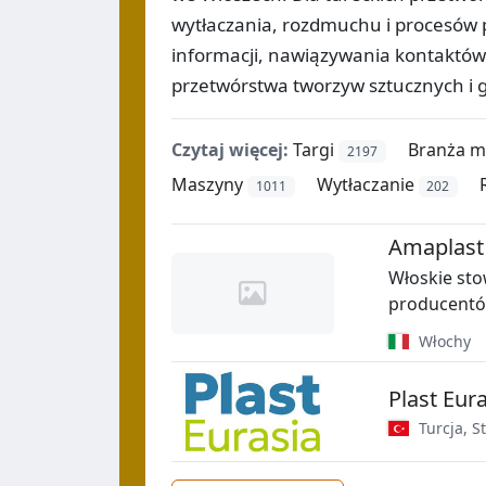
wytłaczania, rozdmuchu i procesów 
informacji, nawiązywania kontaktów
przetwórstwa tworzyw sztucznych i
Czytaj więcej:
Targi
Branża 
2197
Maszyny
Wytłaczanie
1011
202
Amaplast
Włoskie sto
producentó
Włochy
Plast Eur
Turcja
,
S