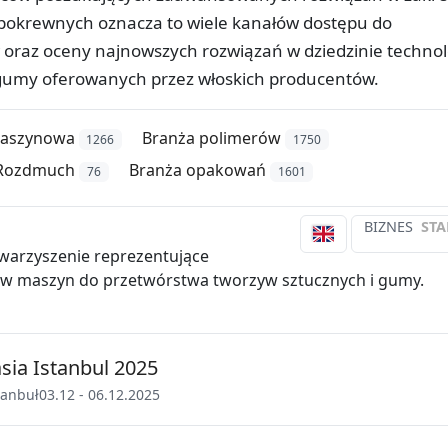
pokrewnych oznacza to wiele kanałów dostępu do
 oraz oceny najnowszych rozwiązań w dziedzinie technol
 gumy oferowanych przez włoskich producentów.
maszynowa
Branża polimerów
1266
1750
Rozdmuch
Branża opakowań
76
1601
BIZNES
STA
warzyszenie reprezentujące
w maszyn do przetwórstwa tworzyw sztucznych i gumy.
asia Istanbul 2025
tanbuł
03.12 - 06.12.2025