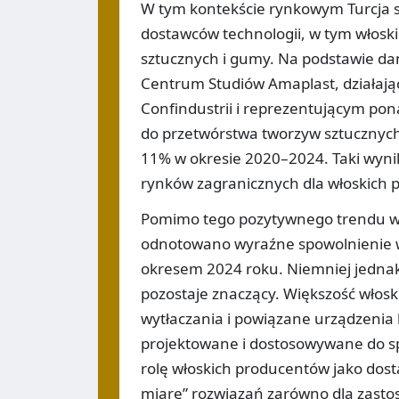
W tym kontekście rynkowym Turcja st
dostawców technologii, w tym włosk
sztucznych i gumy. Na podstawie da
Centrum Studiów Amaplast, działaj
Confindustrii i reprezentującym pona
do przetwórstwa tworzyw sztucznych
11% w okresie 2020–2024. Taki wynik
rynków zagranicznych dla włoskich
Pomimo tego pozytywnego trendu w ś
odnotowano wyraźne spowolnienie w
okresem 2024 roku. Niemniej jednak
pozostaje znaczący. Większość włosk
wytłaczania i powiązane urządzenia
projektowane i dostosowywane do s
rolę włoskich producentów jako dos
miarę” rozwiązań zarówno dla zast