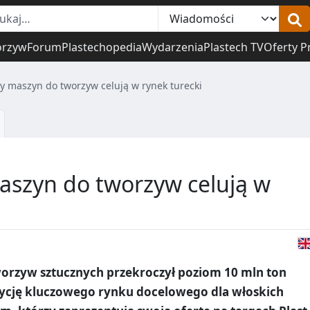
orzyw
Forum
Plastechopedia
Wydarzenia
Plastech TV
Oferty P
y maszyn do tworzyw celują w rynek turecki
aszyn do tworzyw celują w
orzyw sztucznych przekroczył poziom 10 mln ton
zycję kluczowego rynku docelowego dla włoskich