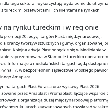
m dla tego sektora i wykorzystują wydarzenie do utrzym
 z tureckimi przetwórcami i ich klientami na rynkach
na rynku tureckim i w regionie
do promocji 20. edycji targów Plast, międzynarodowej,
y dla branży tworzyw sztucznych i gumy, organizowanej p
plast. Kolejna edycja Plast odbędzie się w Mediolanie w
ostanie zaprezentowana w Stambule tureckim operatoro
ych. Informacje o mediolańskich targach będą dostępne
 w hali 7, w bezpośrednim sąsiedztwie włoskiego pawilo
alnego Amaplast.
n na targach Plast Eurasia oraz wystawy Plast 2026
lizowane przez Amaplast i Promaplast, łączące wsparcie 
ortowych z organizacją dużej międzynarodowej platform
órców poszukujących zaawansowanych rozwiązań w zakre