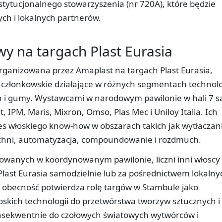
stytucjonalnego stowarzyszenia (nr 720A), które będzie
ch i lokalnych partnerów.
y na targach Plast Eurasia
rganizowana przez Amaplast na targach Plast Eurasia,
członkowskie działające w różnych segmentach technolo
h i gumy. Wystawcami w narodowym pawilonie w hali 7 s
it, IPM, Maris, Mixron, Omso, Plas Mec i Uniloy Italia. Ich
es włoskiego know-how w obszarach takich jak wytłaczan
erzchni, automatyzacja, compoundowanie i rozdmuch.
owanych w koordynowanym pawilonie, liczni inni włoscy
last Eurasia samodzielnie lub za pośrednictwem lokalny
a obecność potwierdza rolę targów w Stambule jako
łoskich technologii do przetwórstwa tworzyw sztucznych i
nsekwentnie do czołowych światowych wytwórców i