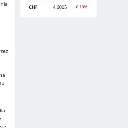
ania
CHF
4.6005
-0.10%
rzez
m
 na
nu
dla
y
sie