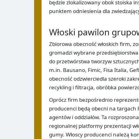
będzie zlokalizowany obok stoiska in
punktem odniesienia dla zwiedzający
Włoski pawilon grupow
Zbiorowa obecność włoskich firm, zo
gromadzi wybrane przedsiębiorstwa 
do przetwórstwa tworzyw sztucznyc
m.in. Bausano, Fimic, Fisa Italia, Gef
obecność odzwierciedla szeroki zakr
recykling i filtracja, obróbka powi
Oprócz firm bezpośrednio reprezent
producenci będą obecni na targach P
agentów i oddziałów. Ta rozproszon
regionalnej platformy prezentacji w
gumy. Włoscy producenci należą ko