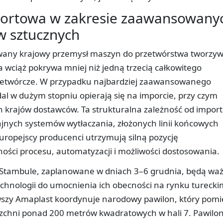
portowa w zakresie zaawansowany
w sztucznych
owany krajowy przemysł maszyn do przetwórstwa tworzy
a wciąż pokrywa mniej niż jedną trzecią całkowitego
zetwórcze. W przypadku najbardziej zaawansowanego
l w dużym stopniu opierają się na imporcie, przy czym
h krajów dostawców. Ta strukturalna zależność od impor
jnych systemów wytłaczania, złożonych linii końcowych
uropejscy producenci utrzymują silną pozycję
ości procesu, automatyzacji i możliwości dostosowania.
 w Stambule, zaplanowane w dniach 3–6 grudnia, będą wa
chnologii do umocnienia ich obecności na rynku tureckim
rwszy Amaplast koordynuje narodowy pawilon, który pomi
erzchni ponad 200 metrów kwadratowych w hali 7. Pawilo