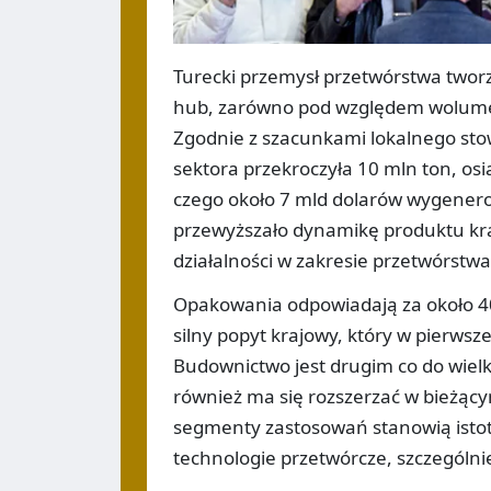
Turecki przemysł przetwórstwa twor
hub, zarówno pod względem wolumenó
Zgodnie z szacunkami lokalnego st
sektora przekroczyła 10 mln ton, os
czego około 7 mld dolarów wygenero
przewyższało dynamikę produktu kra
działalności w zakresie przetwórstwa
Opakowania odpowiadają za około 40
silny popyt krajowy, który w pierws
Budownictwo jest drugim co do wiel
również ma się rozszerzać w bieżąc
segmenty zastosowań stanowią istot
technologie przetwórcze, szczególni