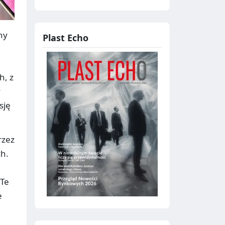
ny
Plast Echo
h, z
y
sję
rzez
ch.
 Te
e