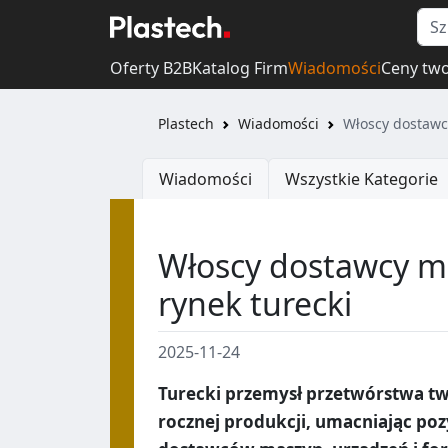
Oferty B2B
Katalog Firm
Wiadomości
Ceny tw
Plastech
Wiadomości
Włoscy dostawc
Wiadomości
Wszystkie Kategorie
Włoscy dostawcy m
rynek turecki
2025-11-24
Turecki przemysł przetwórstwa tw
rocznej produkcji, umacniając po