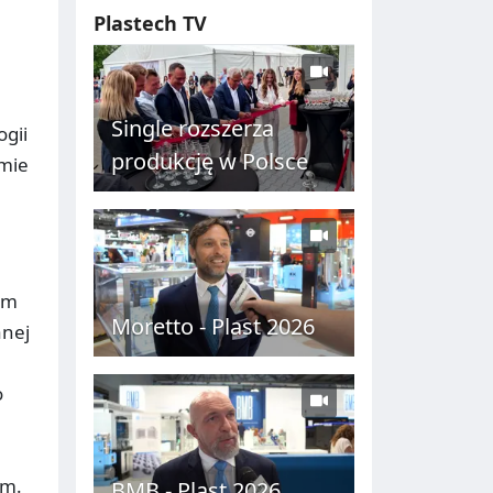
Plastech TV
Single rozszerza
ogii
produkcję w Polsce
omie
h
ym
Moretto - Plast 2026
anej
o
em.
BMB - Plast 2026