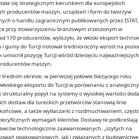
ała się strategicznym kierunkiem dla europejskich
ich producentów maszyn, urządzeń i form do tworzyw
nych o handlu zagranicznym publikowanych przez ISTAT,
ące przy stowarzyszeniu branżowym zrzeszonym w
d 170 producentów, wyliczyło, że włoski eksport technol
 i gumy do Turcji notował średnioroczny wzrost na pozi
 umocnił pozycję Turcji wśród dziesięciu najważniejszyc
 producentów maszyn.
rednim okresie, w pierwszej połowie bieżącego roku
łoskiego eksportu do Turcji w porównaniu z analogiczn
 strukturalny popyt na systemy o wysokiej wartości dod
ich dostaw dla tureckich przetwórców stanowią linie
 końcowe, a także wytłaczarki z rozdmuchiwaniem, częst
pecyficznych wymagań klientów. Dostawy te podkreślają
tawców technologicznie zaawansowanych, „szytych na
osowań opakowaniowych, jak i związanych z budownictw