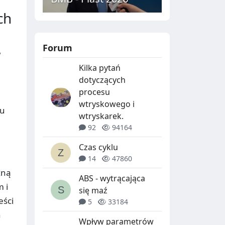
ch
Forum
w
Kilka pytań
dotyczących
procesu
wtryskowego i
tu
wtryskarek.
92
94164
Czas cyklu
14
47860
żną
ABS - wytrącająca
 i
się maź
eści
5
33184
n
Wpływ parametrów