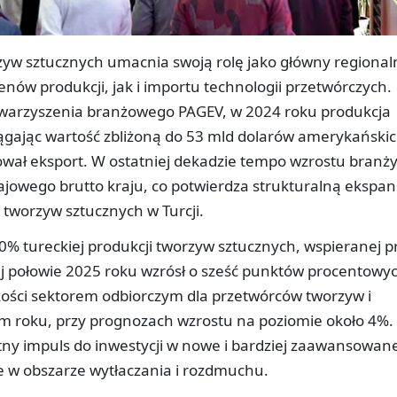
zyw sztucznych umacnia swoją rolę jako główny regional
w produkcji, jak i importu technologii przetwórczych.
owarzyszenia branżowego PAGEV, w 2024 roku produkcja
iągając wartość zbliżoną do 53 mld dolarów amerykańskic
wał eksport. W ostatniej dekadzie tempo wzrostu branż
jowego brutto kraju, co potwierdza strukturalną ekspan
 tworzyw sztucznych w Turcji.
% tureckiej produkcji tworzyw sztucznych, wspieranej p
zej połowie 2025 roku wzrósł o sześć punktów procentowy
kości sektorem odbiorczym dla przetwórców tworzyw i
ym roku, przy prognozach wzrostu na poziomie około 4%.
ny impuls do inwestycji w nowe i bardziej zaawansowan
e w obszarze wytłaczania i rozdmuchu.