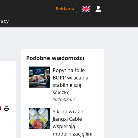
Logowanie
Reklama
racy
Podobne wiadomości
Popyt na folie
BOPP wraca na
stabilniejszą
ścieżkę
2026-08-07
Wersja angielska
Sikora wraz z
Jiangxi Cable
wspierają
modernizację linii