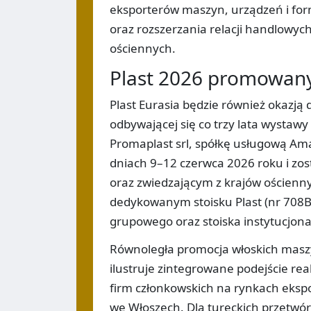
eksporterów maszyn, urządzeń i for
oraz rozszerzania relacji handlowych
ościennych.
Plast 2026 promowany 
Plast Eurasia będzie również okazją 
odbywającej się co trzy lata wystaw
Promaplast srl, spółkę usługową Ama
dniach 9–12 czerwca 2026 roku i z
oraz zwiedzającym z krajów ościenn
dedykowanym stoisku Plast (nr 708B)
grupowego oraz stoiska instytucjon
Równoległa promocja włoskich maszy
ilustruje zintegrowane podejście rea
firm członkowskich na rynkach eksp
we Włoszech. Dla tureckich przetw