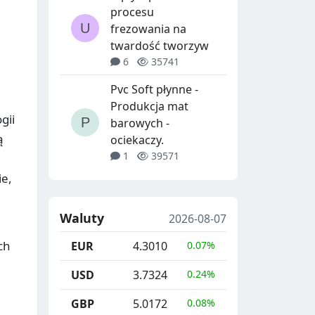
procesu
frezowania na
twardość tworzyw
6
35741
Pvc Soft płynne -
Produkcja mat
gii
barowych -
ą
ociekaczy.
1
39571
ie,
Waluty
2026-08-07
ch
EUR
4.3010
0.07%
USD
3.7324
0.24%
GBP
5.0172
0.08%