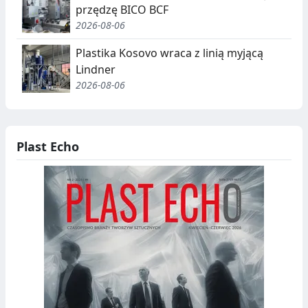
przędzę BICO BCF
C
2026-08-06
J
Plastika Kosovo wraca z linią myjącą
A
Lindner
,
2026-08-06
R
E
Plast Echo
C
Y
K
O
L
D
I
N
B
G
I