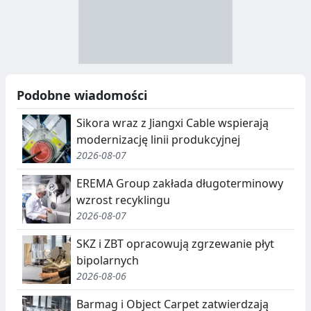
R
R
A
Y
N
B
U
I
Podobne wiadomości
C
E
Sikora wraz z Jiangxi Cable wspierają
J
,
modernizację linii produkcyjnej
2026-08-07
A
S
E
EREMA Group zakłada długoterminowy
wzrost recyklingu
G
2026-08-07
R
SKZ i ZBT opracowują zgrzewanie płyt
E
bipolarnych
G
2026-08-06
A
Barmag i Object Carpet zatwierdzają