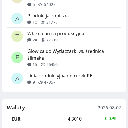
5
54027
Produkcja doniczek
10
31777
Własna firma produkcyjna
24
77919
Głowica do Wytłaczarki vs. średnica
ślimaka
15
26450
Linia produkcyjna do rurek PE
9
47357
Waluty
2026-08-07
EUR
4.3010
0.07%