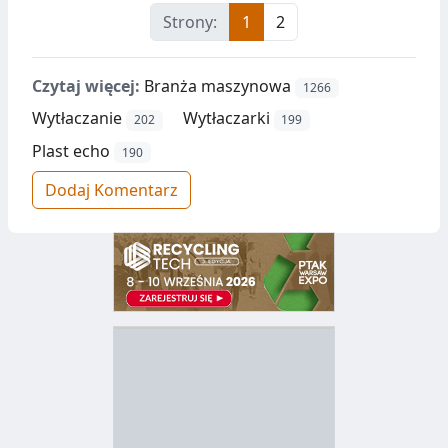
Strony:
1
2
Czytaj więcej:
Branża maszynowa
1266
Wytłaczanie
Wytłaczarki
202
199
Plast echo
190
Dodaj Komentarz
D
Z
B
Y
S
I
T
E