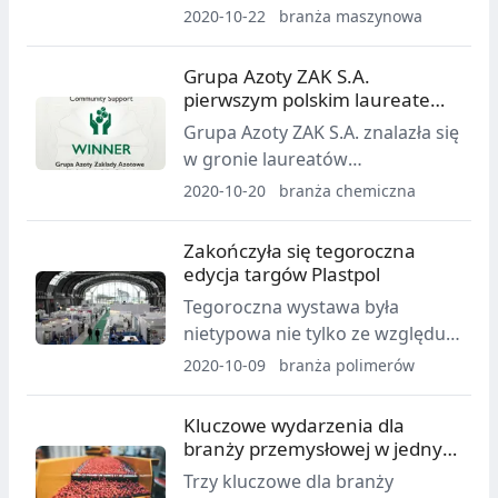
wydarzenie nie odbędzie się w
2020-10-22
branża maszynowa
zaplanowanym terminie 3-5
listopada 2020 r. Targi zostają
Grupa Azoty ZAK S.A.
przesunięte na kolejny rok i
pierwszym polskim laureatem
będą miały miejsce w dniach 8-
European Responsible Care
Grupa Azoty ZAK S.A. znalazła się
10 listopada 2021.
Award
w gronie laureatów
międzynarodowego
2020-10-20
branża chemiczna
prestiżowego konkursu
programu Responsible Care,
Zakończyła się tegoroczna
zwyciężając w kategorii
edycja targów Plastpol
Community Support (wsparcie
Tegoroczna wystawa była
społeczności lokalnej).
nietypowa nie tylko ze względu
na termin jej organizacji. Targi
2020-10-09
branża polimerów
Plastpol zwyczajowo odbywają
się w maju, jednak z powodu
Kluczowe wydarzenia dla
pandemii COVID-19 Zarząd
branży przemysłowej w jednym
Targów Kielce podjął decyzję o
miejscu
Trzy kluczowe dla branży
przesunięciu wydarzenia na