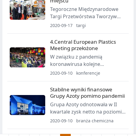
miejscu
z ustami i nosem, pływaki, filtry i
Tegoroczne Międzynarodowe
obudowy.
Targi Przetwórstwa Tworzyw
Sztucznych i Gumy Plastpol
2020-09-17
targi
wyjątkowo odbędą się między 6
a 8 października. Nowością
4.Central European Plastics
będzie strefa BioTworzyw, a
Meeting przełożone
seminarium techniczne
W związku z pandemią
PLASTECH INFO tradycyjnym
koronawirusa kolejne
elementem spotkania.
wydarzenie w tym roku zostało
2020-09-10
konferencje
odwołane.
Stabilne wyniki finansowe
Grupy Azoty pomimo pandemii
Grupa Azoty odnotowała w II
kwartale zysk netto na poziomie
57 mln zł. Oznacza to wzrost (o
2020-09-10
branża chemiczna
22 mln zł) wobec analogicznego
okresu 2019 roku.