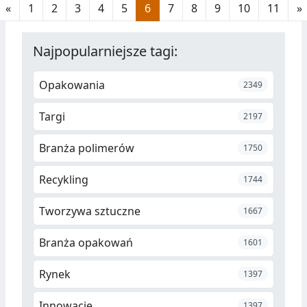
«
1
2
3
4
5
6
7
8
9
10
11
»
Najpopularniejsze tagi:
Opakowania
2349
Targi
2197
Branża polimerów
1750
Recykling
1744
Tworzywa sztuczne
1667
Branża opakowań
1601
Rynek
1397
Innowacje
1397