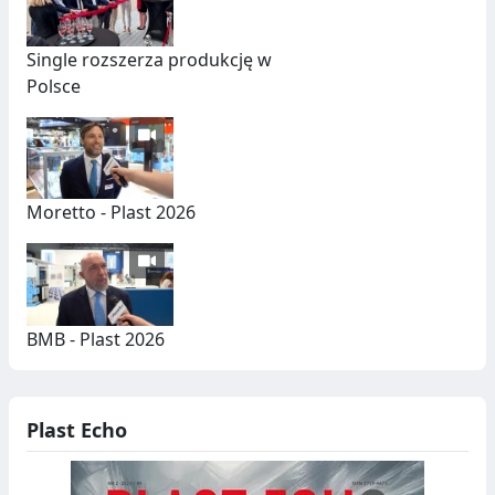
J
,
A
S
Single rozszerza produkcję w
E
Polsce
G
R
E
Moretto - Plast 2026
G
A
C
BMB - Plast 2026
J
A
,
Plast Echo
R