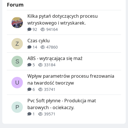
Y
P
Forum
W
A
Kilka pytań dotyczących procesu
D
S
wtryskowego i wtryskarek.
Ó
Z
92
94164
W
T
Czas cyklu
U
14
47860
C
ABS - wytrącająca się maź
5
33184
Z
N
Wpływ parametrów procesu frezowania
na twardość tworzyw
Y
6
35741
C
Pvc Soft płynne - Produkcja mat
H
barowych - ociekaczy.
1
39571