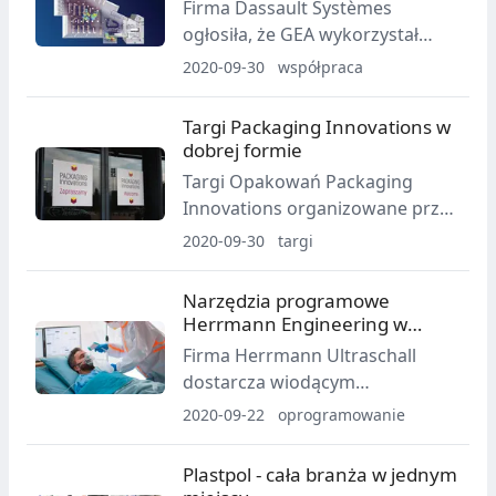
Firma Dassault Systèmes
Metali wraz z wydarzeniami
ogłosiła, że GEA wykorzystał
towarzyszącymi.
aplikacje SIMULIA bazujące na
2020-09-30
współpraca
platformie 3DExperience w celu
przeprowadzenia symulacji
Targi Packaging Innovations w
cyrkulacji powietrza w stołówce
dobrej formie
dla pracowników w niemieckim
Targi Opakowań Packaging
Oelde.
Innovations organizowane przez
Targi w Krakowie, które w
2020-09-30
targi
dniach 24-25 września odbyły się
w EXPO XXI Warszawa są
Narzędzia programowe
dowodem na to, że przy
Herrmann Engineering w
zachowaniu restrykcyjnych
walce z COVID-19
Firma Herrmann Ultraschall
obostrzeń sanitarnych możliwe
dostarcza wiodącym
jest przygotowanie targów na
producentom respiratorów
2020-09-22
oprogramowanie
najwyższym poziomie.
technologię zgrzewania do
montażu elementów urządzeń,
Plastpol - cała branża w jednym
takich jak części mające kontakt