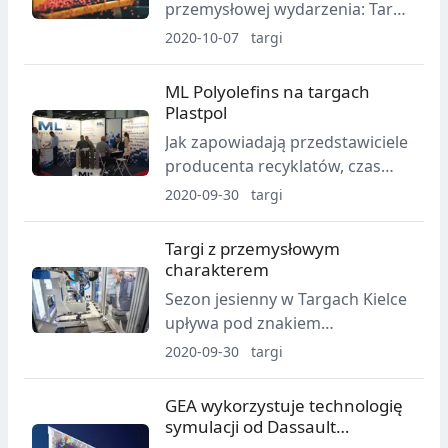
przemysłowej wydarzenia: Targi
październik.
Symas, Maintenance oraz
2020-10-07
targi
Fastener Poland odbędą się już
14-15 października.
ML Polyolefins na targach
Plastpol
Jak zapowiadają przedstawiciele
producenta recyklatów, czas
targów zamierzają tradycyjnie
2020-09-30
targi
wykorzystać na rozmowy z
kontrahentami, podsumować
Targi z przemysłowym
dotychczasową współpracę oraz
charakterem
zaprezentować nowości
Sezon jesienny w Targach Kielce
produktowe.
upływa pod znakiem
przemysłowych wydarzeń. We
2020-09-30
targi
wrześniu odbył się już
Międzynarodowy Salon
GEA wykorzystuje technologię
Przemysłu Obronnego oraz
symulacji od Dassault
Salon Technologii Obróbki
Systèmes