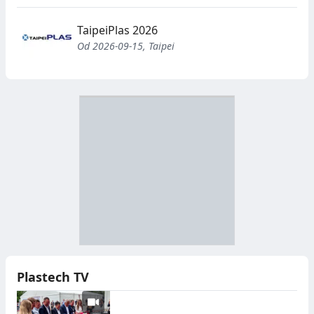
TaipeiPlas 2026
Od 2026-09-15, Taipei
D
Z
B
Y
S
I
T
E
R
R
A
Y
N
B
U
I
Plastech TV
C
E