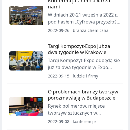
Konferencja Chemia 4.0 za
Innoform
nami
W dniach 20-21 września 2022 r.,
pod hasłem „Cyfrowa przyszłość
– dzieje się tu i teraz”, w hotelu
2022-09-26
branża chemiczna
Ibis Styles Stare Miasto Lublin
odbyło się wyjątkowe spotkanie
Targi Kompozyt-Expo już za
branży chemicznej,
dwa tygodnie w Krakowie
zorganizowane przez Polską
Targi Kompozyt-Expo odbędą się
Izbę Przemysłu Chemicznego
już za dwa tygodnie w Expo
(PIPC) - Konferencja Chemia 4.0.
Kraków. Sprawdź kto w tym roku
2022-09-15
ludzie i firmy
poprowadzi wystąpienia
podczas eksperckich
O problemach branży tworzyw
workshopów oraz kto wystąpi
porozmawiają w Budapeszcie
podczas konferencji Hydrogen-
Rynek polimerów, miejsce
Composites-Future.
tworzyw sztucznych w
strumieniu odpadów oraz
2022-09-08
konferencje
energooszczędne rozwiązania