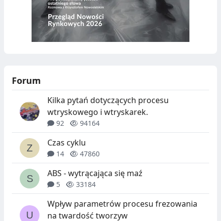
Forum
Kilka pytań dotyczących procesu
wtryskowego i wtryskarek.
92
94164
Czas cyklu
14
47860
ABS - wytrącająca się maź
5
33184
Wpływ parametrów procesu frezowania
na twardość tworzyw