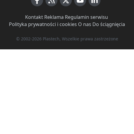
Facebook
RSS News
X (Twitter)
Youtube
LinkedIn
Kontakt
·
Reklama
·
Regulamin serwisu
·
Polityka prywatności i cookies
·
O nas
·
Do ściągnięcia
© 2002-2026 Plastech, Wszelkie prawa zastrzeżone