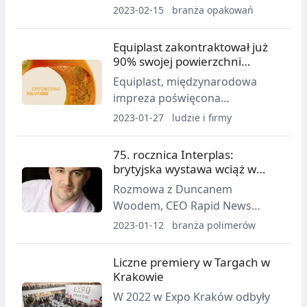
Naukowej "Przyszłość i
2023-02-15
branża opakowań
wyzwania rynku opakowań"
organizowana przez COBRO -
Equiplast zakontraktował już
warszawski oddział Łukasiewicz -
90% swojej powierzchni
Łódzkiego Instytutu
wystawienniczej
Equiplast, międzynarodowa
Technologicznego mieszczącego
impreza poświęcona
się przy ul. Konstancińskiej 11
tworzywom sztucznym i gumie,
2023-01-27
ludzie i firmy
zakontraktowała 90% swojej
powierzchni wystawienniczej, co
75. rocznica Interplas:
sugeruje, że będą to jedne z
brytyjska wystawa wciąż w
najlepszych targów w ostatnich
dobrej kondycji
Rozmowa z Duncanem
latach.
Woodem, CEO Rapid News
Group
2023-01-12
branża polimerów
Liczne premiery w Targach w
Krakowie
W 2022 w Expo Kraków odbyły