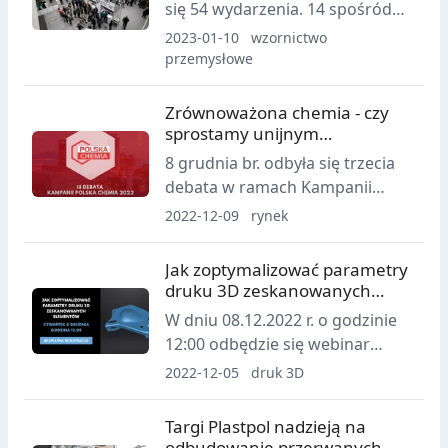
się 54 wydarzenia. 14 spośród
nich to imprezy własne Targów
2023-01-10
wzornictwo
w Krakowie, w których łącznie
przemysłowe
udział wzięło 104 183
zwiedzających i 1846
Zrównoważona chemia - czy
wystawców.
sprostamy unijnym
wymaganiom?
8 grudnia br. odbyła się trzecia
debata w ramach Kampanii
Polska Chemia. Zaproszeni
2022-12-09
rynek
eksperci dyskutowali na temat
wdrożenia Strategii ds.
Jak zoptymalizować parametry
zrównoważonych chemikaliów
druku 3D zeskanowanych
(CSS) i jej potencjalnym wpływie
wcześniej elementów?
W dniu 08.12.2022 r. o godzinie
na europejski, w tym polski,
12:00 odbędzie się webinar
sektor chemiczny.
organizowany przez firmę
2022-12-05
druk 3D
CadXpert, z którego będzie
można dowiedzieć się, jak
Targi Plastpol nadzieją na
ustawić i zoptymalizować
odbudowanie przerwanych