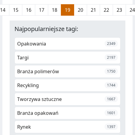
będą omawiane podczas
14
15
16
17
18
19
20
21
22
23
24
Regionalnej Konferencji
Polimerowej i Recyklingowej,
która będzie miała miejsce 13
Najpopularniejsze tagi:
września br. w budapeszteńskim
Várkert Bazaar.
Opakowania
2349
Targi
2197
Branża polimerów
1750
Recykling
1744
Tworzywa sztuczne
1667
Branża opakowań
1601
Rynek
1397