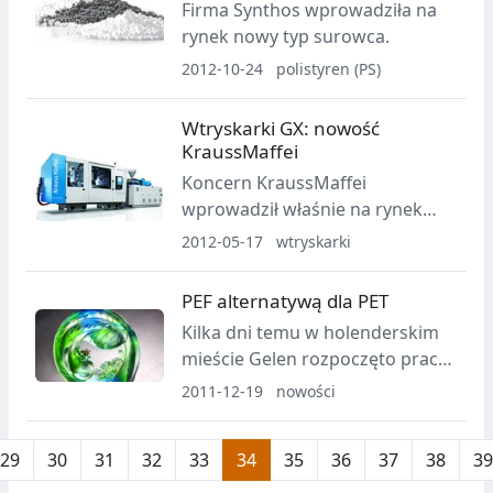
Firma Synthos wprowadziła na
zarysowaniem.
rynek nowy typ surowca.
2012-10-24
polistyren (PS)
Wtryskarki GX: nowość
KraussMaffei
Koncern KraussMaffei
wprowadził właśnie na rynek
nową serię wtryskarek. Maszyny
2012-05-17
wtryskarki
z rodziny GX charakteryzowane
są jako wtryskarki o średnim
PEF alternatywą dla PET
zakresie jeśli chodzi o siłę
Kilka dni temu w holenderskim
zamknięcia.
mieście Gelen rozpoczęto prace
nad opracowaniem nowego
2011-12-19
nowości
tworzywa PEF (poly-ethylene-
furanoate).
29
30
31
32
33
34
35
36
37
38
39