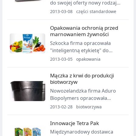
do swojej oferty nowy rodzaj
uchwytu kasetowego o
2013-03-08
części standardowe
oznaczeniu PR-PF.
Opakowania ochronią przed
marnowaniem żywności
Szkocka firma opracowała
"inteligentną etykietę" do
opakowań, która ma ograniczyć
2013-03-05
opakowania
wyrzucanie żywności.
Mączka z krwi do produkcji
biotworzyw
Nowozelandzka firma Aduro
Biopolymers opracowała
technologię wytwarzania
2013-02-28
biotworzywa
biotworzyw z odpadów
pochodzących z uboju zwierząt.
Innowacje Tetra Pak
Międzynarodowy dostawca