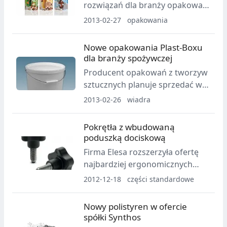
rozwiązań dla branży opakowań
zapowiedział nowości w swojej
2013-02-27
opakowania
ofercie.
Nowe opakowania Plast-Boxu
dla branży spożywczej
Producent opakowań z tworzyw
sztucznych planuje sprzedać w
tym roku 1 mln sztuk nowych
2013-02-26
wiadra
pojemników.
Pokrętła z wbudowaną
poduszką dociskową
Firma Elesa rozszerzyła ofertę
najbardziej ergonomicznych
pokręteł VC.692 o nowe
2012-12-18
części standardowe
wykonanie z poduszką, które
zabezpiecza dociskaną
Nowy polistyren w ofercie
powierzchnię przed
spółki Synthos
uszkodzeniem lub