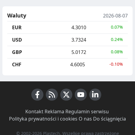
Waluty
2026-08-07
EUR
4.3010
0.07%
USD
3.7324
0.24%
GBP
5.0172
0.08%
CHF
4.6005
-0.10%
Facebook
RSS News
X (Twitter)
Youtube
LinkedIn
Kontakt
·
Reklama
·
Regulamin serwisu
·
Polityka prywatności i cookies
·
O nas
·
Do ściągnięcia
© 2002-2026 Plastech, Wszelkie prawa zastrzeżone