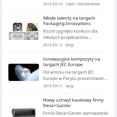
niekorzystnych czynników
2013-03-13
części standardowe
atmosferycznych lub
chemicznych.
Młode talenty na targach
Packaging Innovations
Rozstrzygnięto konkurs dla
młodych projektantów
opakowań. Ich prace zostaną
2013-03-12
targi
zaprezentowane na targach
Packaging Innovations w
Innowacyjne kompozyty na
Warszawie.
targach JEC Europe
Od wtorku na targach JEC
Europe w Paryżu prezentowane
będą najnowsze osiągnięcia w
2013-03-11
targi
technologii kompozytowej.
Nowy uchwyt kasetowy firmy
Elesa+Ganter
Firma Elesa+Ganter wprowadziła