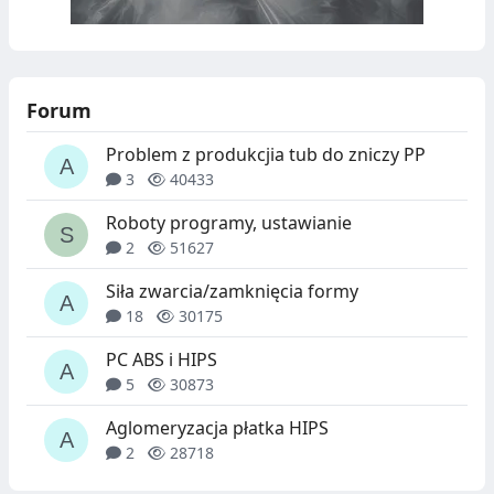
Forum
Problem z produkcjia tub do zniczy PP
3
40433
Roboty programy, ustawianie
2
51627
Siła zwarcia/zamknięcia formy
18
30175
PC ABS i HIPS
5
30873
Aglomeryzacja płatka HIPS
2
28718