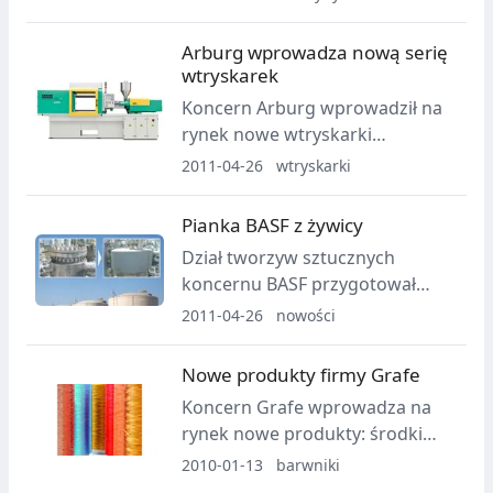
Przemysłu Spożywczego
Pakfood. Jak zwykle nie
Arburg wprowadza nową serię
zabraknie w jej trakcie nowości
wtryskarek
produktowych. Wiele z nich
Koncern Arburg wprowadził na
znanych jest już dzisiaj.
rynek nowe wtryskarki
elektryczne. Tym razem jest to
2011-04-26
wtryskarki
seria o nazwie Allrounder Edrive
(E), przeznaczona do
Pianka BASF z żywicy
ekonomicznej produkcji części
Dział tworzyw sztucznych
technicznych.
koncernu BASF przygotował
kolejną innowację. Tym razem
2011-04-26
nowości
chodzi o wykonane z pianki
Basotect energooszczędne
Nowe produkty firmy Grafe
osłony rur LNG.
Koncern Grafe wprowadza na
rynek nowe produkty: środki
matujące zmieniające odczucia
2010-01-13
barwniki
dotykowe, nowe włókna