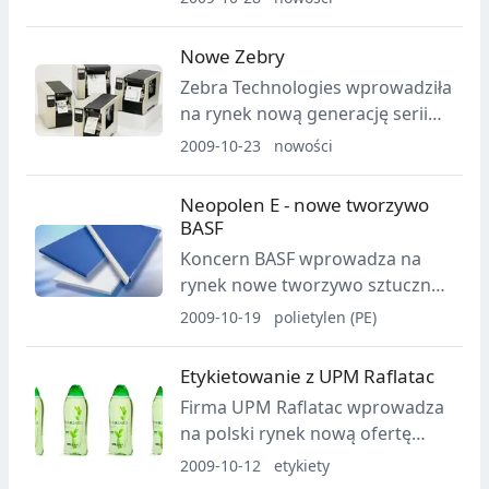
Excel. Ta najnowsza generacja
popularnej rodziny środków
Nowe Zebry
smarnych znajduje swoje
Zebra Technologies wprowadziła
zastosowanie m.in. w przemyśle
na rynek nową generację serii
tworzyw sztucznych i
wysokowydajnych drukarek
2009-10-23
nowości
wykorzystywanych w nim
kodów kreskowych Xi. Seria Xi4
maszynach.
charakteryzuje się znacznym
Neopolen E - nowe tworzywo
zwiększeniem produktywności
BASF
osiąganym dzięki szybkości
Koncern BASF wprowadza na
drukowania oraz wysokiej
rynek nowe tworzywo sztuczne.
jakości druku.
Tym razem jest to polietylen
2009-10-19
polietylen (PE)
ekspandowany przeznaczony do
produkcji niezwykle trwałych,
Etykietowanie z UPM Raflatac
wytrzymałych i bezpiecznych
Firma UPM Raflatac wprowadza
materacy oraz mat sportowych.
na polski rynek nową ofertę
swoich cienkich produktów
2009-10-12
etykiety
foliowych i papierowych.