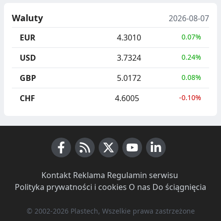
Waluty
2026-08-07
EUR
4.3010
0.07%
USD
3.7324
0.24%
GBP
5.0172
0.08%
CHF
4.6005
-0.10%
Facebook
RSS News
X (Twitter)
Youtube
LinkedIn
Kontakt
·
Reklama
·
Regulamin serwisu
·
Polityka prywatności i cookies
·
O nas
·
Do ściągnięcia
© 2002-2026 Plastech, Wszelkie prawa zastrzeżone