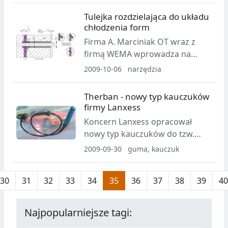
Tulejka rozdzielająca do układu
chłodzenia form
Firma A. Marciniak OT wraz z
firmą WEMA wprowadza na
rynek innowacyjną tulejkę
2009-10-06
narzędzia
rozdzielającą do układu
chłodzenia.
Therban - nowy typ kauczuków
firmy Lanxess
Koncern Lanxess opracował
nowy typ kauczuków do tzw.
zielonych silników. Stworzył
2009-09-30
guma, kauczuk
kauczuk nitrylowy uwodorniony,
który jest teraz równie odporny
30
31
32
33
34
35
36
37
38
39
40
jak elastomery fluorowe.
Najpopularniejsze tagi: