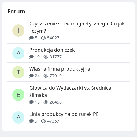
Forum
Czyszczenie stołu magnetycznego. Co jak
i czym?
5
54027
Produkcja doniczek
10
31777
Własna firma produkcyjna
24
77919
Głowica do Wytłaczarki vs. średnica
ślimaka
15
26450
Linia produkcyjna do rurek PE
9
47357