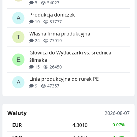
5
54027
Produkcja doniczek
10
31777
Własna firma produkcyjna
24
77919
Głowica do Wytłaczarki vs. średnica
ślimaka
15
26450
Linia produkcyjna do rurek PE
9
47357
Waluty
2026-08-07
EUR
4.3010
0.07%