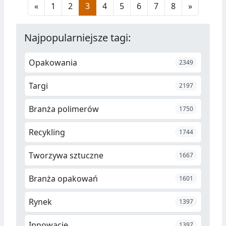
«
1
2
3
4
5
6
7
8
»
ograniczyć podaż polietylenu w
regionie.
Najpopularniejsze tagi:
Opakowania
2349
Targi
2197
Branża polimerów
1750
Recykling
1744
Tworzywa sztuczne
1667
Branża opakowań
1601
Rynek
1397
Innowacje
1397