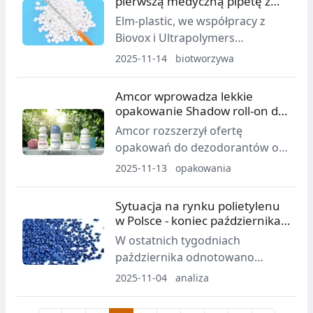
pierwszą medyczną pipetę z
HDPE będą podejmować próby
biotworzywa
Elm-plastic, we współpracy z
podwyżek, dążąc do poprawy
Biovox i Ultrapolymers
marż przed końcem roku.
Deutschland, wprowadził
2025-11-14
biotworzywa
pierwszą komercyjnie dostępną
pipetę z biotworzywa do
Amcor wprowadza lekkie
zastosowań farmaceutycznych i
opakowanie Shadow roll-on do
medycznych. Produkt
dezodorantów
Amcor rozszerzył ofertę
wykorzystuje kompozycje
opakowań do dezodorantów o
MedEco na bazie PLA lub bio-PE i
Shadow, lekki roll‑on
2025-11-13
opakowania
spełnia typowe wymagania
zapewniający elastyczne
regulacyjne.
możliwości brandingu oraz
Sytuacja na rynku polietylenu
elementy z PE i PP gotowe do
w Polsce - koniec października
recyklingu, które mogą zawierać
2025
W ostatnich tygodniach
do 60% tworzywa PCR (z
października odnotowano
recyklingu poużytkowego).
szereg zdarzeń u producentów
2025-11-04
analiza
petrochemii z Europy
Środkowej, które mogą