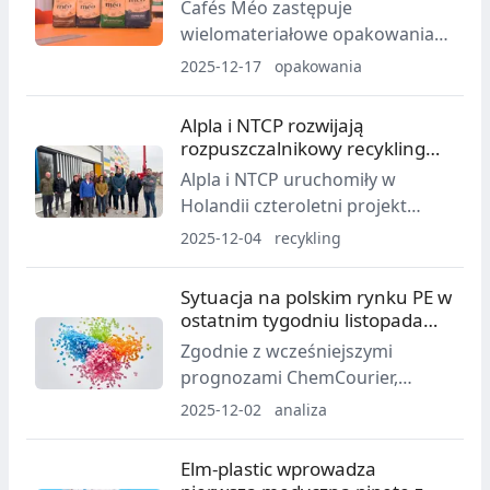
Cafés Méo zastępuje
wielomateriałowe opakowania
PET/Alu/PE recyklowalnymi,
2025-12-17
opakowania
polietylenowymi flowpackami w
układzie „design for recycling”
Alpla i NTCP rozwijają
od adapa, wyprzedzając
rozpuszczalnikowy recykling
wymagania PPWR 2030 przy
HDPE do kontaktu z żywnością
Alpla i NTCP uruchomiły w
zachowaniu jakości produktu.
Holandii czteroletni projekt
Nowe rozwiązanie pozwala
pilotażowy w celu walidacji
2025-12-04
recykling
utrzymać parametry kawy oraz
opatentowanego, opartego na
kompatybilność z istniejącymi
rozpuszczalnikach procesu
Sytuacja na polskim rynku PE w
liniami pakującymi.
wytwarzania recyklatu HDPE do
ostatnim tygodniu listopada
kontaktu z żywnością,
2025 roku
Zgodnie z wcześniejszymi
wspieranego przez holenderskie
prognozami ChemCourier,
Ministerstwo Polityki
kontraktowa cena etylenu na
2025-12-02
analiza
Klimatycznej i Zielonego
grudzień w Europie pozostała
Wzrostu.
bez zmian. W pierwszych
Elm-plastic wprowadza
tygodniach miesiąca dostawcy