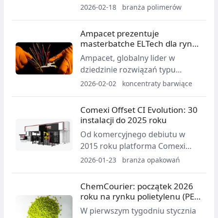
Mastio & Company dotyczącym
2026-02-18
branża polimerów
wartości i lojalności klientów w
segmencie polietylenu,
Ampacet prezentuje
zdobywając wyróżnienie PE
masterbatche ELTech dla rynku
Customer Value & Loyalty
energetycznego i
Ampacet, globalny lider w
Benchmarking Award za jakość i
elektronicznego na Wire 2026
dziedzinie rozwiązań typu
ogólną efektywność.
masterbatch, zaprezentuje
2026-02-02
koncentraty barwiące
swoją zaawansowaną gamę
produktów ELTech podczas
Comexi Offset CI Evolution: 30
targów Wire 2026, podkreślając
instalacji do 2025 roku
innowacyjne rozwiązania
Od komercyjnego debiutu w
barwiące oraz uniepalniające
2015 roku platforma Comexi
przeznaczone do kabli
Offset CI Evolution osiągnęła 30
2026-01-23
branża opakowań
energetycznych i
instalacji na świecie, łącząc
telekomunikacyjnych, a także do
wysoką jakość druku z
ChemCourier: początek 2026
osłon światłowodowych.
procesem w 100%
roku na rynku polietylenu (PE)
bezrozpuszczalnikowym oraz
w Polsce
W pierwszym tygodniu stycznia
obniżonym zużyciem energii.