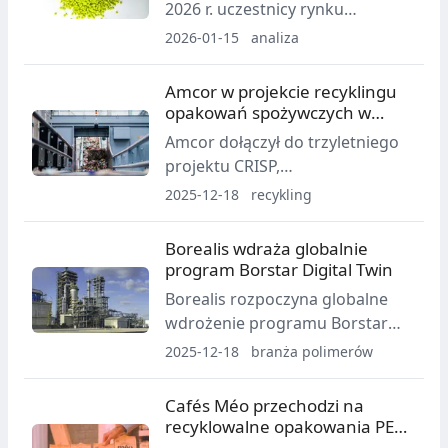
2026 r. uczestnicy rynku
stopniowo wracali do
2026-01-15
analiza
aktywności po długim
weekendzie świąteczno-
Amcor w projekcie recyklingu
noworocznym. Okres ten
opakowań spożywczych w
upłynął pod znakiem
Danii
Amcor dołączył do trzyletniego
oczekiwania na pierwsze oferty
projektu CRISP,
cenowe oraz analizy bieżącej
koordynowanego przez Danish
2025-12-18
recykling
sytuacji rynkowej.
Technological Institute, którego
celem jest rozwój
Borealis wdraża globalnie
pełnoskalowego, cyrkularnego
program Borstar Digital Twin
recyklingu sztywnych opakowań
Borealis rozpoczyna globalne
spożywczych z PE i PP z
wdrożenie programu Borstar
odpadów komunalnych.
Digital Twin, opartego na
2025-12-18
branża polimerów
sztucznej inteligencji i
wirtualnym bliźniaku procesów
Cafés Méo przechodzi na
produkcyjnych polietylenu i
recyklowalne opakowania PE
polipropylenu.
od adapa