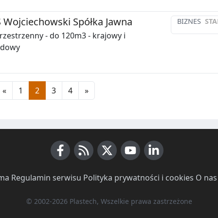
S Wojciechowski Spółka Jawna
BIZNES
STA
rzestrzenny - do 120m3 - krajowy i
odowy
«
1
2
3
4
»
Facebook
RSS News
X (Twitter)
Youtube
LinkedIn
ma
·
Regulamin serwisu
·
Polityka prywatności i cookies
·
O nas
© 2002-2026 Plastech, Wszelkie prawa zastrzeżone