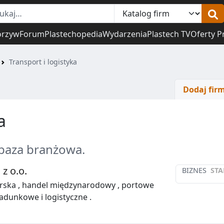
orzyw
Forum
Plastechopedia
Wydarzenia
Plastech TV
Oferty P
Transport i logistyka
Dodaj fir
a
 baza branżowa.
z o.o.
BIZNES
STA
rska , handel międzynarodowy , portowe
ładunkowe i logistyczne .