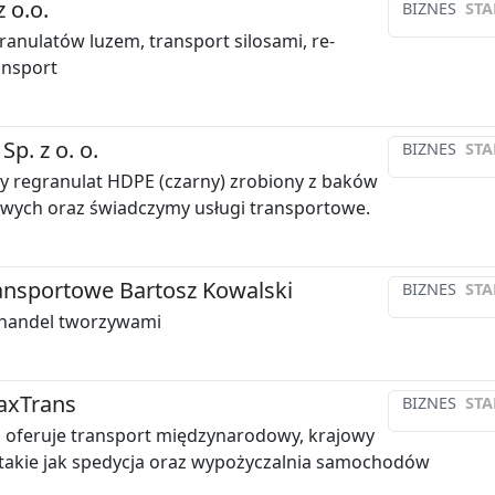
 o.o.
BIZNES
STA
ranulatów luzem, transport silosami, re-
ansport
Sp. z o. o.
BIZNES
STA
 regranulat HDPE (czarny) zrobiony z baków
ych oraz świadczymy usługi transportowe.
ansportowe Bartosz Kowalski
BIZNES
STA
 handel tworzywami
axTrans
BIZNES
STA
 oferuje transport międzynarodowy, krajowy
 takie jak spedycja oraz wypożyczalnia samochodów