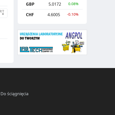
G
GBP
5.0172
0.08%
R
RT
•
CHF
4.6005
-0.10%
E
G
A
C
J
A
,
R
E
·
Do ściągnięcia
C
Y