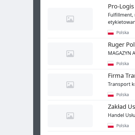
Pro-Logis 
Fulfillment
etykietowan
Polska
Ruger Pols
MAGAZYN AD
Polska
Firma Tra
Transport k
Polska
Zakład U
Handel Usł
Polska