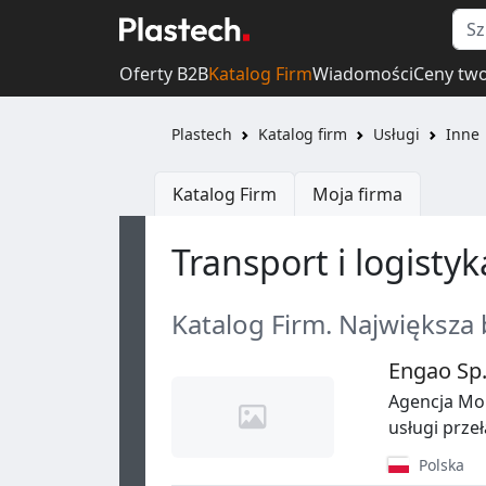
Oferty B2B
Katalog Firm
Wiadomości
Ceny tw
Plastech
Katalog firm
Usługi
Inne
Katalog Firm
Moja firma
Transport i logistyk
Katalog Firm. Największa
Engao Sp. 
Agencja Mo
usługi prze
Polska