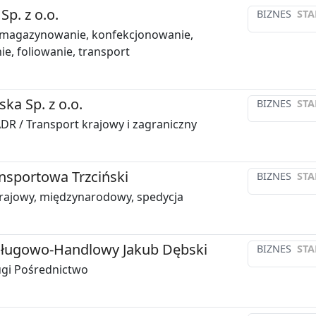
Sp. z o.o.
BIZNES
STA
, magazynowanie, konfekcjonowanie,
ie, foliowanie, transport
ka Sp. z o.o.
BIZNES
STA
R / Transport krajowy i zagraniczny
nsportowa Trzciński
BIZNES
STA
rajowy, międzynarodowy, spedycja
sługowo-Handlowy Jakub Dębski
BIZNES
STA
ugi Pośrednictwo