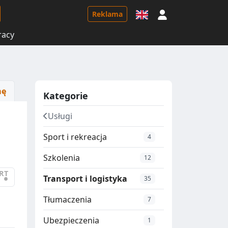
Logowanie
Reklama
racy
mę
Kategorie
Usługi
Sport i rekreacja
4
Szkolenia
12
RT
•
Transport i logistyka
35
Tłumaczenia
7
Ubezpieczenia
1