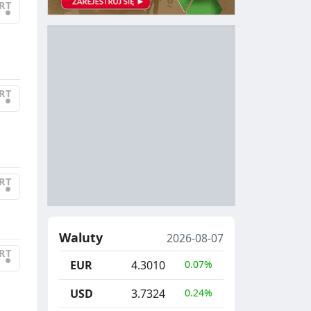
RT
•
D
Z
B
Y
S
I
RT
•
T
E
R
R
A
Y
N
B
RT
•
U
I
C
E
Waluty
2026-08-07
J
,
RT
•
EUR
4.3010
0.07%
A
S
E
USD
3.7324
0.24%