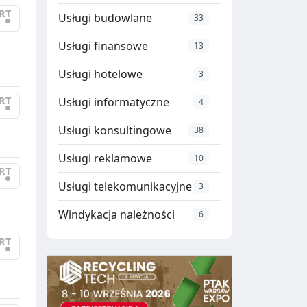
RT
•
Usługi budowlane
33
Usługi finansowe
13
Usługi hotelowe
3
RT
Usługi informatyczne
•
4
Usługi konsultingowe
38
Usługi reklamowe
10
RT
•
Usługi telekomunikacyjne
3
Windykacja należności
6
RT
•