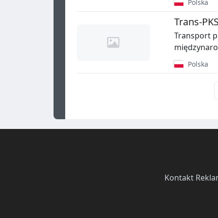
Polska
Trans-PK
Transport p
międzynar
Polska
Kontakt
·
Rekla