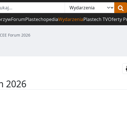
orzyw
Forum
Plastechopedia
Wydarzenia
Plastech TV
Oferty P
 CEE Forum 2026
m 2026