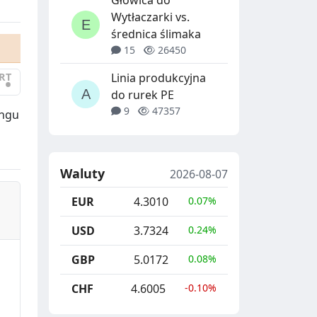
Głowica do
Wytłaczarki vs.
średnica ślimaka
15
26450
RT
Linia produkcyjna
•
do rurek PE
9
47357
ingu
Waluty
2026-08-07
EUR
4.3010
0.07%
USD
3.7324
0.24%
GBP
5.0172
0.08%
CHF
4.6005
-0.10%