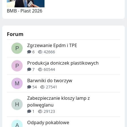
BMB - Plast 2026
Forum
Zgrzewanie Epdm i TPE
6
42666
Produkcja doniczek plastikowych
7
60544
Barwniki do tworzyw
54
27541
Zabezpieczanie kloszy lamp z
poliwęglanu
1
29123
Odpady pokablowe