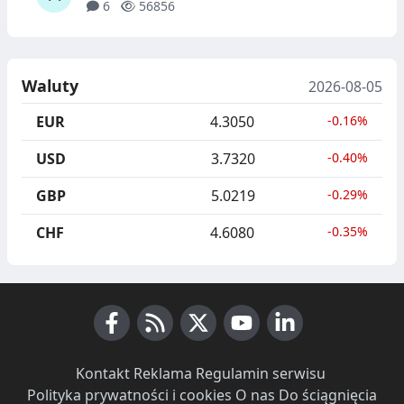
6
56856
Waluty
2026-08-05
EUR
4.3050
-0.16%
USD
3.7320
-0.40%
GBP
5.0219
-0.29%
CHF
4.6080
-0.35%
Facebook
RSS News
X (Twitter)
Youtube
LinkedIn
Kontakt
·
Reklama
·
Regulamin serwisu
·
Polityka prywatności i cookies
·
O nas
·
Do ściągnięcia