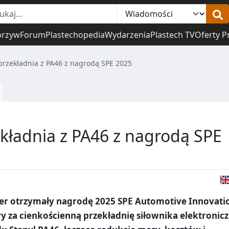
orzyw
Forum
Plastechopedia
Wydarzenia
Plastech TV
Oferty P
przekładnia z PA46 z nagrodą SPE 2025
kładnia z PA46 z nagrodą SPE
fler otrzymały nagrodę 2025 SPE Automotive Innovati
 za cienkościenną przekładnię siłownika elektronicz