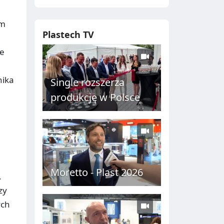
em
Plastech TV
ie
nika
Single rozszerza
produkcję w Polsce
Moretto - Plast 2026
.
zy
ych