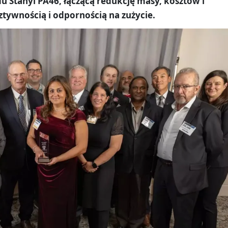
 Stanyl PA46, łączącą redukcję masy, kosztów i
ztywnością i odpornością na zużycie.