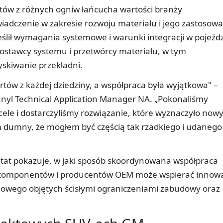
rtów z różnych ogniw łańcucha wartości branży
wiadczenie w zakresie rozwoju materiału i jego zastosow
eślił wymagania systemowe i warunki integracji w pojeźdz
 dostawcy systemu i przetwórcy materiału, w tym
yskiwanie przekładni.
ertów z każdej dziedziny, a współpraca była wyjątkowa" –
anyl Technical Application Manager NA. „Pokonaliśmy
ele i dostarczyliśmy rozwiązanie, które wyznaczyło now
m dumny, że mogłem być częścią tak rzadkiego i udanego
ltat pokazuje, w jaki sposób skoordynowana współpraca
komponentów i producentów OEM może wspierać innowa
owego objętych ścisłymi ograniczeniami zabudowy oraz