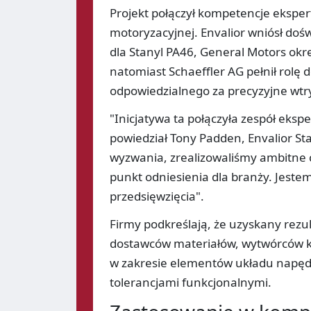
Projekt połączył kompetencje ekspe
motoryzacyjnej. Envalior wniósł doś
dla Stanyl PA46, General Motors okr
natomiast Schaeffler AG pełnił rolę
odpowiedzialnego za precyzyjne wtr
"Inicjatywa ta połączyła zespół eksp
powiedział Tony Padden, Envalior St
wyzwania, zrealizowaliśmy ambitne c
punkt odniesienia dla branży. Jeste
przedsięwzięcia".
Firmy podkreślają, że uzyskany rezu
dostawców materiałów, wytwórców 
w zakresie elementów układu napęd
tolerancjami funkcjonalnymi.