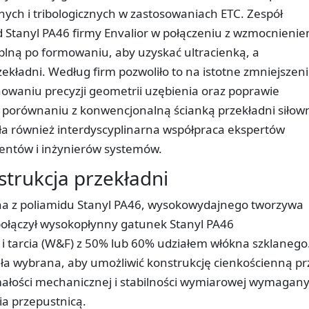
ch i tribologicznych w zastosowaniach ETC. Zespół
 Stanyl PA46 firmy Envalior w połączeniu z wzmocnieni
lną po formowaniu, aby uzyskać ultracienką, a
ekładni. Według firm pozwoliło to na istotne zmniejszen
chowaniu precyzji geometrii uzębienia oraz poprawie
w porównaniu z konwencjonalną ścianką przekładni siłow
ła również interdyscyplinarna współpraca ekspertów
entów i inżynierów systemów.
strukcja przekładni
ana z poliamidu Stanyl PA46, wysokowydajnego tworzywa
ół połączył wysokopłynny gatunek Stanyl PA46
i tarcia (W&F) z 50% lub 60% udziałem włókna szklanego
ła wybrana, aby umożliwić konstrukcję cienkościenną pr
łości mechanicznej i stabilności wymiarowej wymagan
ia przepustnicą.