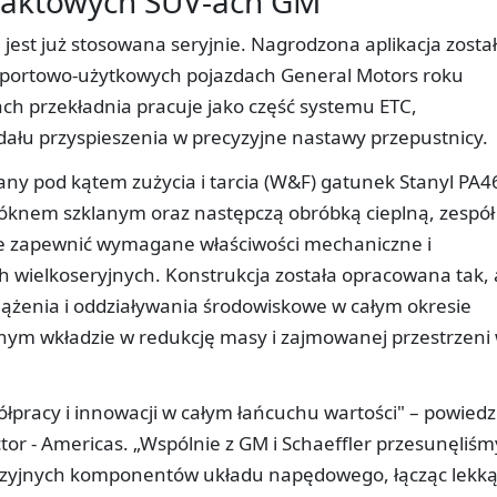
aktowych SUV-ach GM
jest już stosowana seryjnie. Nagrodzona aplikacja zosta
ortowo-użytkowych pojazdach General Motors roku
h przekładnia pracuje jako część systemu ETC,
edału przyspieszenia w precyzyjne nastawy przepustnicy.
ny pod kątem zużycia i tarcia (W&F) gatunek Stanyl PA4
nem szklanym oraz następczą obróbką cieplną, zespół
nie zapewnić wymagane właściwości mechaniczne i
ch wielkoseryjnych. Konstrukcja została opracowana tak,
ążenia i oddziaływania środowiskowe w całym okresie
snym wkładzie w redukcję masy i zajmowanej przestrzeni
półpracy i innowacji w całym łańcuchu wartości" – powiedz
ector - Americas. „Wspólnie z GM i Schaeffler przesunęliśm
cyzyjnych komponentów układu napędowego, łącząc lekk