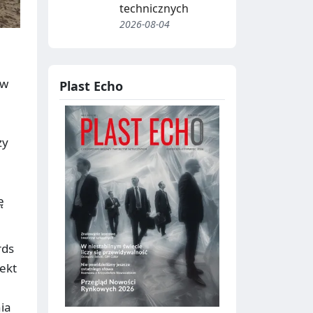
technicznych
2026-08-04
 w
Plast Echo
zy
ę
rds
ekt
ia