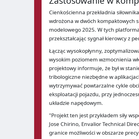
Zastosowanie w komp
Cienkościenna przekładnia siłownika 
wdrożona w dwóch kompaktowych sp
modelowego 2025. W tych platformac
przekształcając sygnał kierowcy z p
Łącząc wysokopłynny, zoptymalizowa
wysokim poziomem wzmocnienia włók
projektowy informuje, że był w sta
tribologiczne niezbędne w aplikacja
wytrzymywać powtarzalne cykle obci
eksploatacji pojazdu, przy jednocze
układzie napędowym.
"Projekt ten jest przykładem siły ws
Jose Chirino, Envalior Technical Dir
granice możliwości w obszarze pre