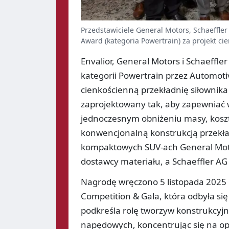
Przedstawiciele General Motors, Schaeffler
Award (kategoria Powertrain) za projekt cie
Envalior, General Motors i Schaeffl
kategorii Powertrain przez Automotive
cienkościenną przekładnię siłownika 
zaprojektowany tak, aby zapewniać w
jednoczesnym obniżeniu masy, kosz
konwencjonalną konstrukcją przekła
kompaktowych SUV-ach General Moto
dostawcy materiału, a Schaeffler AG
Nagrodę wręczono 5 listopada 2025 
Competition & Gala, która odbyła się
podkreśla rolę tworzyw konstrukcyj
napędowych, koncentrując się na opt