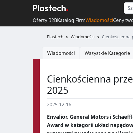
Oferty B2B
Katalog Firm
Wiadomości
Ceny tw
Plastech
Wiadomości
Cienkościenna 
Wiadomości
Wszystkie Kategorie
Cienkościenna prze
2025
2025-12-16
Envalior, General Motors i Schaef
Award w kategorii układ napędowy