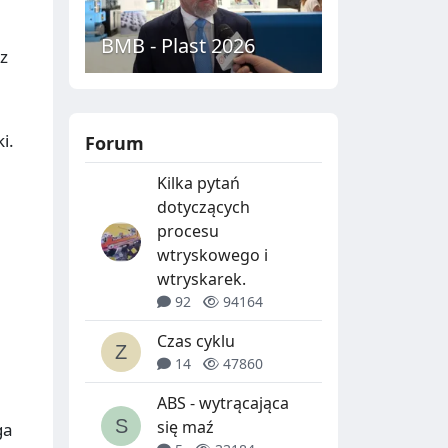
BMB - Plast 2026
 z
i.
Forum
Kilka pytań
dotyczących
procesu
wtryskowego i
wtryskarek.
92
94164
Czas cyklu
14
47860
ABS - wytrącająca
się maź
ga