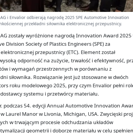
 AG i Envalior odbierają nagrodę 2025 SPE Automotive Innovation
nkościennej przekładni siłownika elektronicznej przepustnicy.
er AG zostały wyróżnione nagrodą Innovation Award 2025
 Division Society of Plastics Engineers (SPE) za
elektronicznej przepustnicy (ETC). Element został
ysoką odporność na zużycie, trwałość i efektywność, pr
tów i wymagań przestrzennych w porównaniu z
dni siłownika. Rozwiązanie jest już stosowane w dwóch
rs roku modelowego 2025, przy czym Envalior pełni rol
 dostawcy systemu i przetwórcy materiału.
r. podczas 54. edycji Annual Automotive Innovation Awa
 w Laurel Manor w Livonia, Michigan, USA. Zwycięski proj
nych w trwającym procesie odchudzania układów
ymalizacji geometrii i doborze materiału w celu spełnien