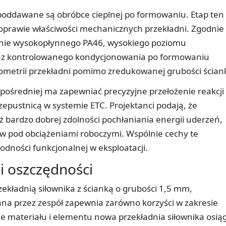
poddawane są obróbce cieplnej po formowaniu. Etap ten
 i poprawie właściwości mechanicznych przekładni. Zgodnie
enie wysokopłynnego PA46, wysokiego poziomu
z kontrolowanego kondycjonowania po formowaniu
ometrii przekładni pomimo zredukowanej grubości ściank
pośredniej ma zapewniać precyzyjne przełożenie reakcji
epustnicą w systemie ETC. Projektanci podają, że
ż bardzo dobrej zdolności pochłaniania energii uderzeń,
ów pod obciążeniami roboczymi. Wspólnie cechy te
wodności funkcjonalnej w eksploatacji.
 oszczędności
kładnią siłownika z ścianką o grubości 1,5 mm,
na przez zespół zapewnia zarówno korzyści w zakresie
nie materiału i elementu nowa przekładnia siłownika osią