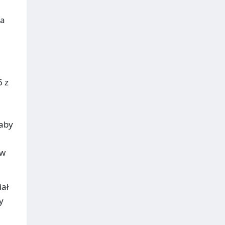
ła
6 z
 aby
 w
iał
y
ą