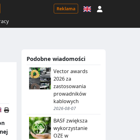
Logowanie
Reklama
racy
Podobne wiadomości
Vector awards
2026 za
zastosowania
prowadników
kablowych
2026-08-07
Wersja angielska
BASF zwiększa
on
wykorzystanie
nej
OZE w