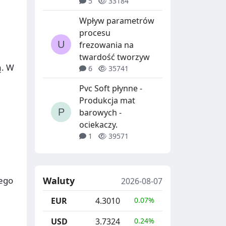
5
33184
Wpływ parametrów
procesu
frezowania na
twardość tworzyw
ą. W
6
35741
Pvc Soft płynne -
Produkcja mat
barowych -
ociekaczy.
1
39571
wego
Waluty
2026-08-07
EUR
4.3010
0.07%
USD
3.7324
0.24%