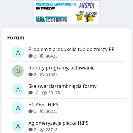
Forum
Problem z produkcjia tub do zniczy PP
3
40433
Roboty programy, ustawianie
2
51627
Siła zwarcia/zamknięcia formy
18
30175
PC ABS i HIPS
5
30873
Aglomeryzacja płatka HIPS
2
28718