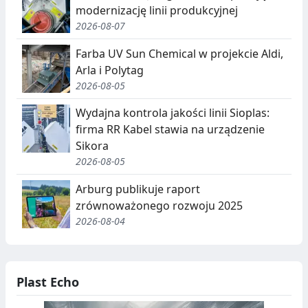
modernizację linii produkcyjnej
G
2026-08-07
R
Farba UV Sun Chemical w projekcie Aldi,
E
Arla i Polytag
G
2026-08-05
A
Wydajna kontrola jakości linii Sioplas:
firma RR Kabel stawia na urządzenie
C
Sikora
J
2026-08-05
A
Arburg publikuje raport
,
zrównoważonego rozwoju 2025
2026-08-04
R
E
C
Plast Echo
Y