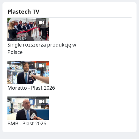
Ó
Z
Plastech TV
W
T
U
C
Single rozszerza produkcję w
Z
Polsce
N
Y
C
H
Moretto - Plast 2026
BMB - Plast 2026