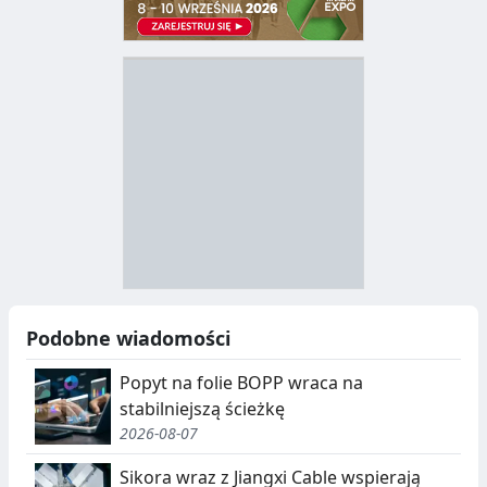
D
Z
B
Y
S
I
T
E
R
R
A
Y
N
B
U
I
Podobne wiadomości
C
E
Popyt na folie BOPP wraca na
J
,
stabilniejszą ścieżkę
2026-08-07
A
S
E
Sikora wraz z Jiangxi Cable wspierają