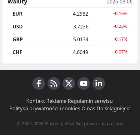
Waluty
2026-08-06
EUR
4.2982
-0.16%
USD
3.7236
-0.23%
GBP
5.0134
-0.17%
CHF
4.6049
-0.07%
Facebook
RSS News
X (Twitter)
Youtube
LinkedIn
Kontakt
·
Reklama
·
Regulamin serwisu
·
Polityka prywatności i cookies
·
O nas
·
Do ściągnięcia
© 2002-2026 Plastech, Wszelkie prawa zastrzeżone