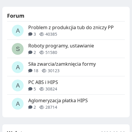
Forum
Problem z produkcjia tub do zniczy PP
3
40385
Roboty programy, ustawianie
2
51580
Siła zwarcia/zamknięcia formy
18
30123
PC ABS i HIPS
5
30824
Aglomeryzacja płatka HIPS
2
28714