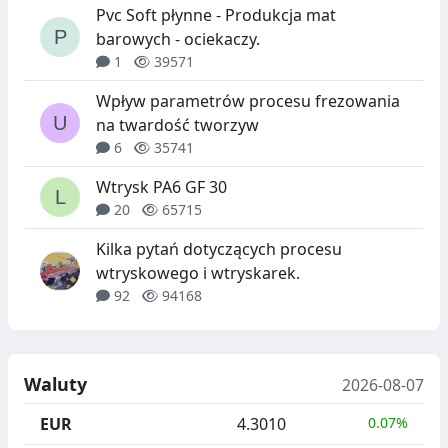
Pvc Soft płynne - Produkcja mat
barowych - ociekaczy.
1
39571
Wpływ parametrów procesu frezowania
na twardość tworzyw
6
35741
Wtrysk PA6 GF 30
20
65715
Kilka pytań dotyczących procesu
wtryskowego i wtryskarek.
92
94168
Waluty
2026-08-07
EUR
4.3010
0.07%