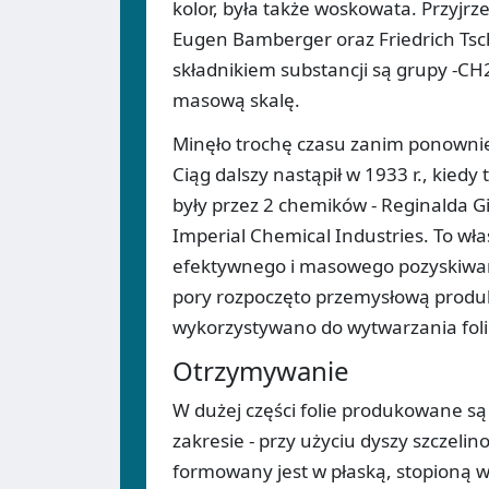
kolor, była także woskowata. Przyjrz
Eugen Bamberger oraz Friedrich Tsc
składnikiem substancji są grupy -CH2
masową skalę.
Minęło trochę czasu zanim ponownie
Ciąg dalszy nastąpił w 1933 r., kie
były przez 2 chemików - Reginalda Gi
Imperial Chemical Industries. To wła
efektywnego i masowego pozyskiwani
pory rozpoczęto przemysłową produkc
wykorzystywano do wytwarzania foli
Otrzymywanie
W dużej części folie produkowane 
zakresie - przy użyciu dyszy szczelin
formowany jest w płaską, stopioną w