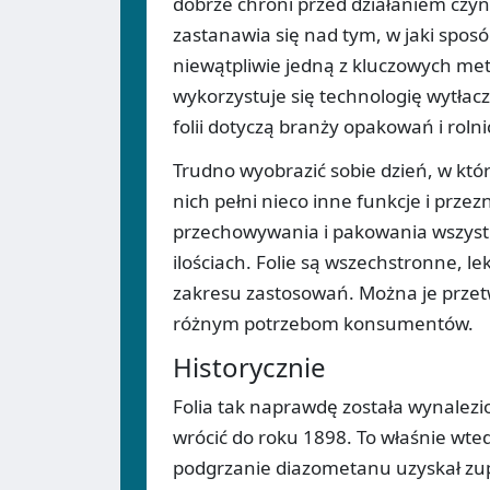
dobrze chroni przed działaniem cz
zastanawia się nad tym, w jaki sposó
niewątpliwie jedną z kluczowych met
wykorzystuje się technologię wytła
folii dotyczą branży opakowań i rolni
Trudno wyobrazić sobie dzień, w któr
nich pełni nieco inne funkcje i prze
przechowywania i pakowania wszyst
ilościach. Folie są wszechstronne, le
zakresu zastosowań. Można je przet
różnym potrzebom konsumentów.
Historycznie
Folia tak naprawdę została wynalez
wrócić do roku 1898. To właśnie wt
podgrzanie diazometanu uzyskał zup