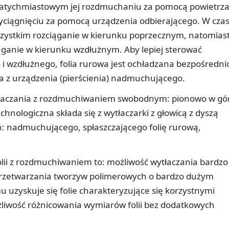
i natychmiastowym jej rozdmuchaniu za pomocą powietrza
yciągnięciu za pomocą urządzenia odbierającego. W czas
zystkim rozciąganie w kierunku poprzecznym, natomias
ąganie w kierunku wzdłużnym. Aby lepiej sterować
i wzdłużnego, folia rurowa jest ochładzana bezpośredni
a z urządzenia (pierścienia) nadmuchującego.
tłaczania z rozdmuchiwaniem swobodnym: pionowo w gó
chnologiczna składa się z wytłaczarki z głowicą z dyszą
ń: nadmuchującego, spłaszczającego folię rurową,
lii z rozdmuchiwaniem to: możliwość wytłaczania bardzo
 przetwarzania tworzyw polimerowych o bardzo dużym
u uzyskuje się folie charakteryzujące się korzystnymi
liwość różnicowania wymiarów folii bez dodatkowych