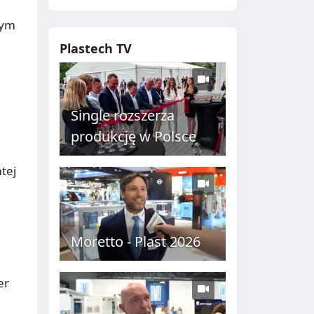
wym
Plastech TV
Single rozszerza
produkcję w Polsce
tej
Moretto - Plast 2026
er