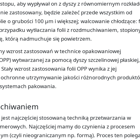
 stopu, aby wypływał on z dyszy z równomiernym rozkła
tanie zastosowany, będzie zależeć przede wszystkim od
olie o grubości 100 µm i większej; walcowanie chłodzące: f
 przypadku wytłaczania folii z rozdmuchiwaniem, stopion
kę, którą nadmuchuje się powietrzem.
zny wzrost zastosowań w technice opakowaniowej
(OPP) wytwarzanej za pomocą dyszy szczelinowej płaskiej,
 Stały wzrost zastosowania folii OPP wynika z jej
jak ochronne utrzymywanie jakości różnorodnych produkt
h systemach pakowania.
muchiwaniem
jest najczęściej stosowaną techniką przetwarzania w
polimerowych. Najczęściej mamy do czynienia z procesem
 (czyli nieograniczanym np. formą). Proces ten poleg