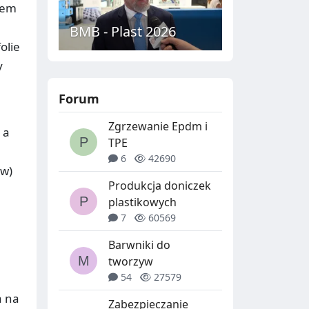
dem
BMB - Plast 2026
olie
y
Forum
Zgrzewanie Epdm i
 a
TPE
6
42690
ów)
Produkcja doniczek
plastikowych
7
60569
Barwniki do
tworzyw
54
27579
a na
Zabezpieczanie