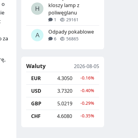
 o
kloszy lamp z
ie
poliwęglanu
1
29161
t
Odpady pokablowe
o za
6
56865
rę,
Waluty
2026-08-05
EUR
4.3050
-0.16%
USD
3.7320
-0.40%
GBP
5.0219
-0.29%
CHF
4.6080
-0.35%