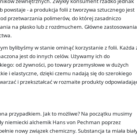
ynników zewnętrznych. Zwykły konsument rzadko jednak
b powstaje - a produkcja folii z tworzywa sztucznego jest
od przetwarzania polimerów, do której zasadniczo
czania na płasko lub z rozdmuchem. Główne zastosowania
ctwa.
ym bylibyśmy w stanie ominąć korzystanie z folii. Każda 
znaczona jest do innych celów. Używamy ich do
kiego: od żywności, po towary przemysłowe w dużych
kkie i elastyczne, dzięki czemu nadają się do szerokiego
warzać i przekształcać w rozmaite produkty odpowiadają
iona przypadkiem. Jak to możliwe? Na początku musimy
edy niemiecki alchemik Hans von Pechman poprzez
ełnie nowy związek chemiczny. Substancja ta miała biał