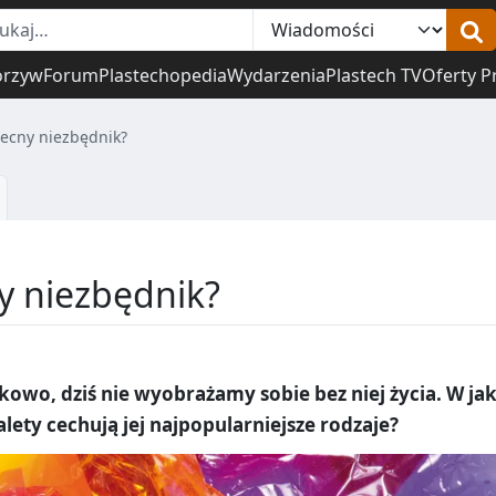
orzyw
Forum
Plastechopedia
Wydarzenia
Plastech TV
Oferty P
becny niezbędnik?
y niezbędnik?
owo, dziś nie wyobrażamy sobie bez niej życia. W jak
zalety cechują jej najpopularniejsze rodzaje?