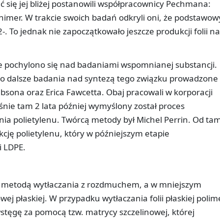
eć się jej bliżej postanowili współpracownicy Pechmana:
himer. W trakcie swoich badań odkryli oni, że podstawo
-. To jednak nie zapoczątkowało jeszcze produkcji folii na
 pochylono się nad badaniami wspomnianej substancji.
dy to dalsze badania nad syntezą tego związku prowadzone
bsona oraz Erica Fawcetta. Obaj pracowali w korporacji
śnie tam 2 lata później wymyślony został proces
a polietylenu. Twórcą metody był Michel Perrin. Od tam
ję polietylenu, który w późniejszym etapie
i LDPE.
są metodą wytłaczania z rozdmuchem, a w mniejszym
owej płaskiej. W przypadku wytłaczania folii płaskiej polim
stęgę za pomocą tzw. matrycy szczelinowej, której