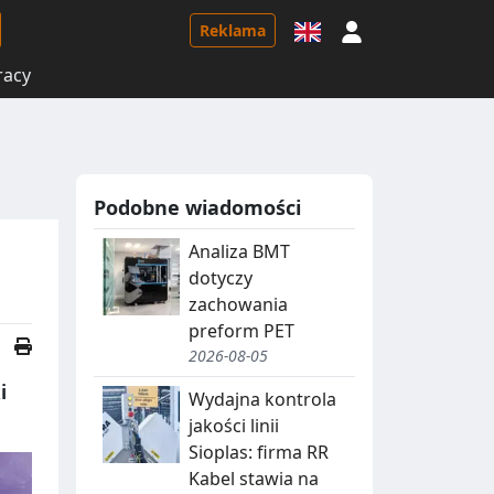
Logowanie
Reklama
racy
Podobne wiadomości
Analiza BMT
dotyczy
zachowania
preform PET
2026-08-05
i
Wydajna kontrola
jakości linii
Sioplas: firma RR
Kabel stawia na