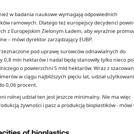
również w badania naukowe wymagają odpowiednich
nków ramowych. Dlatego też europejscy decydenci powin
nych z Europejskim Zielonym Ładem, aby wyraźnie prom
ne – mówi dyrektor zarządzający EUBP.
y przeznaczone pod uprawę surowców odnawialnych do
 0,8 mln hektarów i nadal będą stanowiły tylko nieco p
lniczego o powierzchni 5 mld hektarów. Wraz z szacowa
merów w ciągu najbliższych pięciu lat, udział użytkowan
o 0,06 procent.
i rolnej udział ten jest jeszcze minimalny. Nie ma więc
odukcją żywności i pasz a produkcją bioplastików - mówi