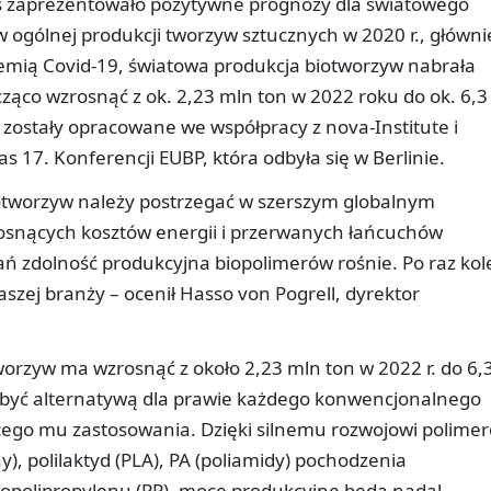
cs zaprezentowało pozytywne prognozy dla światowego
 ogólnej produkcji tworzyw sztucznych w 2020 r., główni
ią Covid-19, światowa produkcja biotworzyw nabrała
ąco wzrosnąć z ok. 2,23 mln ton w 2022 roku do ok. 6,3
zostały opracowane we współpracy z nova-Institute i
 17. Konferencji EUBP, która odbyła się w Berlinie.
iotworzyw należy postrzegać w szerszym globalnym
rosnących kosztów energii i przerwanych łańcuchów
ń zdolność produkcyjna biopolimerów rośnie. Po raz kol
szej branży – ocenił Hasso von Pogrell, dyrektor
orzyw ma wzrosnąć z około 2,23 mln ton w 2022 r. do 6,
 być alternatywą dla prawie każdego konwencjonalnego
ego mu zastosowania. Dzięki silnemu rozwojowi polimer
y), polilaktyd (PLA), PA (poliamidy) pochodzenia
 biopolipropylenu (PP), moce produkcyjne będą nadal