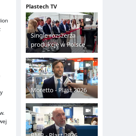
Plastech TV
lion
ż
Single rozszerza
produkcję w Polsce
h
Moretto - Plast 2026
zy
w.
wej
BMB - Plast 2026