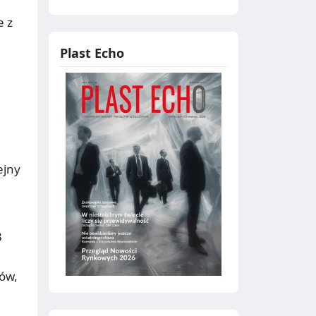
e z
Plast Echo
ejny
3
ów,