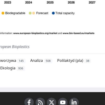
ropean Bioplastics
tworzywa
Analiza
Polilaktyd (pla)
145
508
38
Ekologia
936