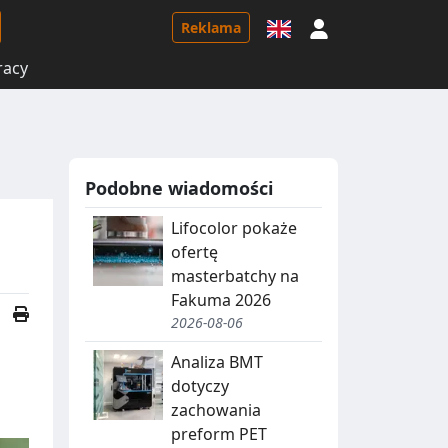
Logowanie
Reklama
racy
Podobne wiadomości
Lifocolor pokaże
ofertę
masterbatchy na
Fakuma 2026
2026-08-06
Analiza BMT
dotyczy
zachowania
preform PET