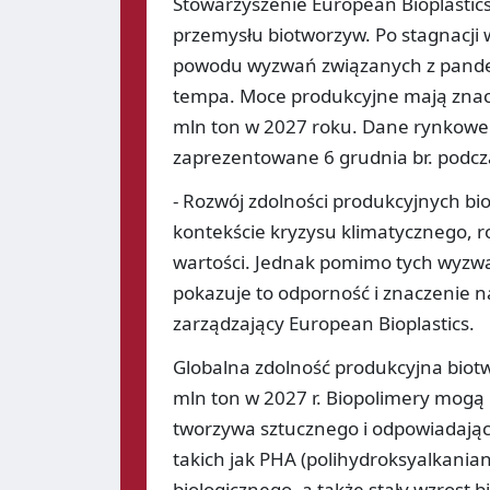
Stowarzyszenie European Bioplasti
przemysłu biotworzyw. Po stagnacji w
powodu wyzwań związanych z pandem
tempa. Moce produkcyjne mają znacz
mln ton w 2027 roku. Dane rynkowe 
zaprezentowane 6 grudnia br. podczas
- Rozwój zdolności produkcyjnych b
kontekście kryzysu klimatycznego, 
wartości. Jednak pomimo tych wyzwa
pokazuje to odporność i znaczenie na
zarządzający European Bioplastics.
Globalna zdolność produkcyjna biotw
mln ton w 2027 r. Biopolimery mogą
tworzywa sztucznego i odpowiadając
takich jak PHA (polihydroksyalkanian
biologicznego, a także stały wzrost