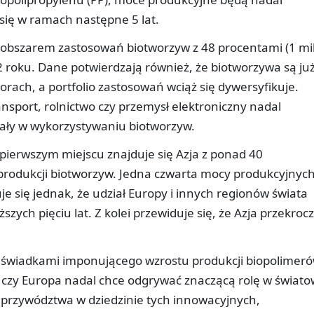
się w ramach następne 5 lat.
obszarem zastosowań biotworzyw z 48 procentami (1 mi
 roku. Dane potwierdzają również, że biotworzywa są ju
rach, a portfolio zastosowań wciąż się dywersyfikuje.
ansport, rolnictwo czy przemysł elektroniczny nadal
ały w wykorzystywaniu biotworzyw.
a pierwszym miejscu znajduje się Azja z ponad 40
rodukcji biotworzyw. Jedna czwarta mocy produkcyjnyc
je się jednak, że udział Europy i innych regionów świata
szych pięciu lat. Z kolei przewiduje się, że Azja przekroc
 świadkami imponującego wzrostu produkcji biopolimeró
 czy Europa nadal chce odgrywać znaczącą rolę w świato
 z przywództwa w dziedzinie tych innowacyjnych,