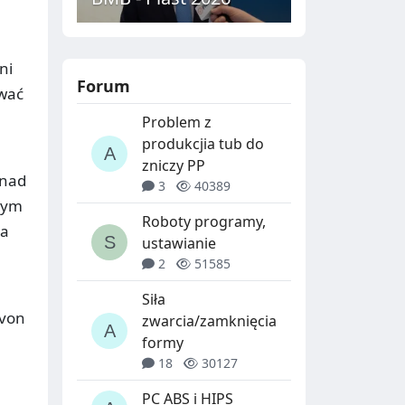
ni
Forum
ować
Problem z
produkcjia tub do
zniczy PP
onad
3
40389
nym
Roboty programy,
ia
ustawianie
2
51585
Siła
 von
zwarcia/zamknięcia
formy
18
30127
PC ABS i HIPS