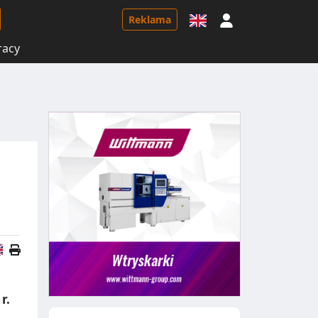
Logowanie
Reklama
racy
Wersja angielska
r.