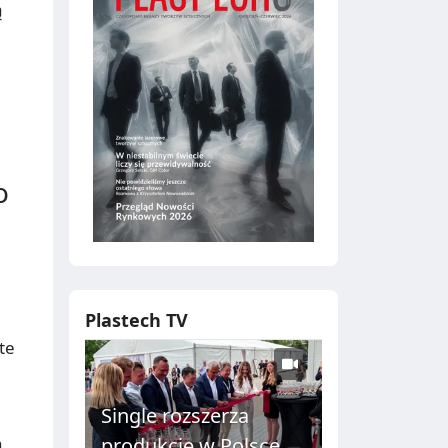
ą
o
Plastech TV
te
Single rozszerza
h
produkcję w Polsce