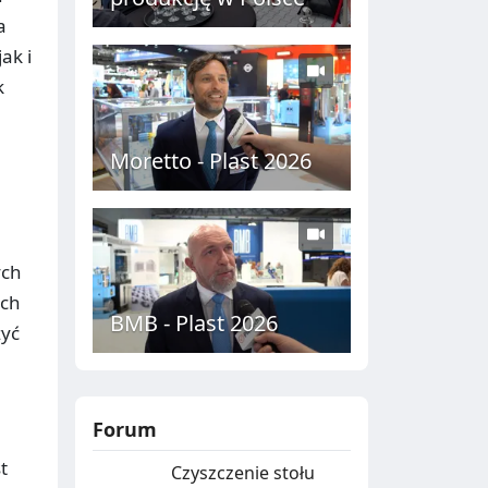
a
ak i
k
Moretto - Plast 2026
ych
ich
BMB - Plast 2026
zyć
Forum
t
Czyszczenie stołu