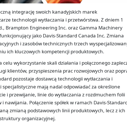
iczną integrację swoich kanadyjskich marek
zarze technologii wytłaczania i przetwórstwa. Z dniem 1
 Ltd., Brampton Engineering Inc. oraz Gamma Machinery
funkcjonujący jako Davis-Standard Canada Inc. Zmiana
racyjnych i zasobów technicznych trzech wyspecjalizowa
iu ich kluczowych kompetencji produktowych.
a celu wykorzystanie skali działania i połączonego zaplec
ugi klientów, przyspieszenia prac rozwojowych oraz pop
ndard pozostaje dostawcą technologii wytłaczania i
i specjalistyczne mają nadal odpowiadać za określone
cie i przewijanie, linie do wytłaczania z rozdmuchem folii
 i nawijania. Połączenie spółek w ramach Davis-Standar
waną zmianą podstawowych linii produktowych, lecz z ich
truktury organizacyjnej.