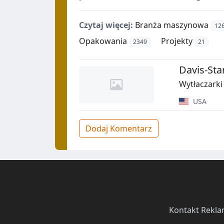
Czytaj więcej:
Branża maszynowa
12
Opakowania
Projekty
2349
21
Davis-Sta
Wytłaczark
USA
Dodaj Komentarz
Kontakt
·
Rekla