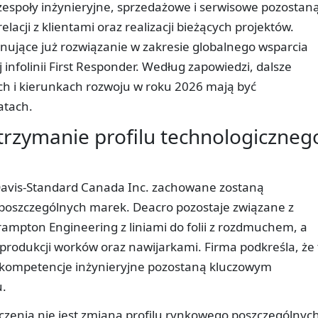
zespoły inżynieryjne, sprzedażowe i serwisowe pozostan
lacji z klientami oraz realizacji bieżących projektów.
nujące już rozwiązanie w zakresie globalnego wsparcia
infolinii First Responder. Według zapowiedzi, dalsze
ch i kierunkach rozwoju w roku 2026 mają być
atach.
utrzymanie profilu technologiczneg
Davis-Standard Canada Inc. zachowane zostaną
 poszczególnych marek. Deacro pozostaje związane z
Brampton Engineering z liniami do folii z rozdmuchem, a
odukcji worków oraz nawijarkami. Firma podkreśla, że 
 kompetencje inżynieryjne pozostaną kluczowym
.
zenia nie jest zmiana profilu rynkowego poszczególnyc