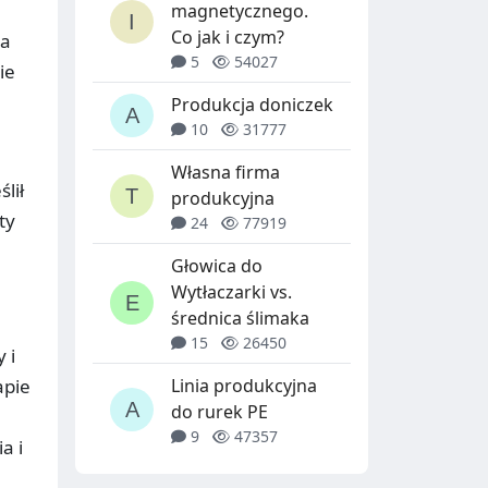
magnetycznego.
Co jak i czym?
ma
5
54027
ie
Produkcja doniczek
10
31777
Własna firma
lił
produkcyjna
ty
24
77919
Głowica do
Wytłaczarki vs.
średnica ślimaka
15
26450
 i
apie
Linia produkcyjna
do rurek PE
9
47357
a i