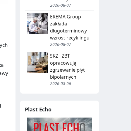
2026-08-07
EREMA Group
zakłada
długoterminowy
wzrost recyklingu
nych
2026-08-07
SKZ i ZBT
opracowują
za
zgrzewanie płyt
rawy
bipolarnych
2026-08-06
d
Plast Echo