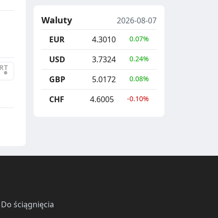
Waluty
2026-08-07
EUR
4.3010
0.07%
USD
3.7324
0.24%
RT
•
GBP
5.0172
0.08%
CHF
4.6005
-0.10%
·
Do ściągnięcia