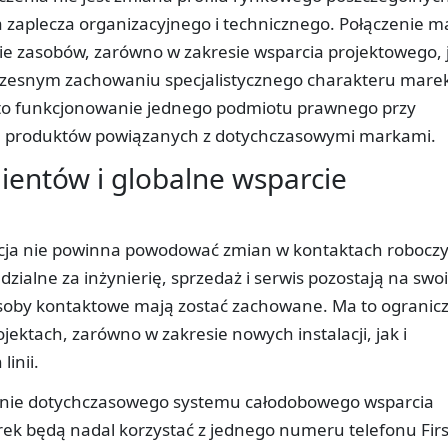
cja zaplecza organizacyjnego i technicznego. Połączenie m
e zasobów, zarówno w zakresie wsparcia projektowego, j
czesnym zachowaniu specjalistycznego charakteru mare
to funkcjonowanie jednego podmiotu prawnego przy
n produktów powiązanych z dotychczasowymi markami.
lientów i globalne wsparcie
acja nie powinna powodować zmian w kontaktach robocz
dzialne za inżynierię, sprzedaż i serwis pozostają na swo
i osoby kontaktowe mają zostać zachowane. Ma to ogranic
ektach, zarówno w zakresie nowych instalacji, jak i
linii.
anie dotychczasowego systemu całodobowego wsparcia
rek będą nadal korzystać z jednego numeru telefonu Firs