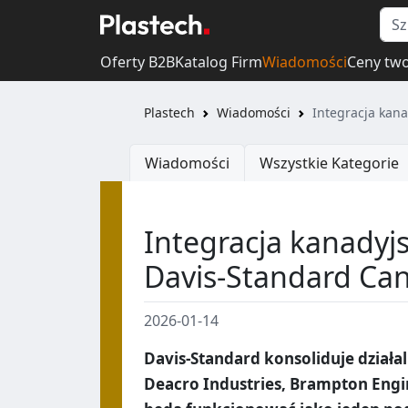
Oferty B2B
Katalog Firm
Wiadomości
Ceny tw
Plastech
Wiadomości
Integracja kan
Wiadomości
Wszystkie Kategorie
Integracja kanadyj
Davis-Standard Ca
2026-01-14
Davis-Standard konsoliduje działa
Deacro Industries, Brampton Engin