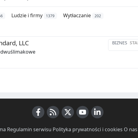
Ludzie i firmy
Wytłaczanie
66
1379
202
ndard, LLC
BIZNES
STA
i dwuślimakowe
Facebook
RSS News
X (Twitter)
Youtube
LinkedIn
ma
·
Regulamin serwisu
·
Polityka prywatności i cookies
·
O nas