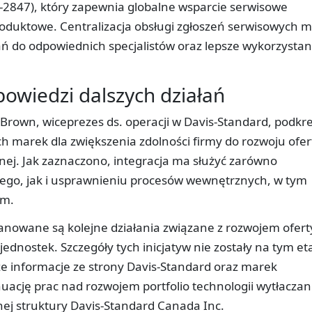
2847), który zapewnia globalne wsparcie serwisowe
produktowe. Centralizacja obsługi zgłoszeń serwisowych 
ń do odpowiednich specjalistów oraz lepsze wykorzystan
powiedzi dalszych działań
Brown, wiceprezes ds. operacji w Davis-Standard, podkreś
ch marek dla zwiększenia zdolności firmy do rozwoju ofer
nej. Jak zaznaczono, integracja ma służyć zarówno
ego, jak i usprawnieniu procesów wewnętrznych, w tym
em.
lanowane są kolejne działania związane z rozwojem oferty
jednostek. Szczegóły tych inicjatyw nie zostały na tym et
 informacje ze strony Davis-Standard oraz marek
uację prac nad rozwojem portfolio technologii wytłaczani
j struktury Davis-Standard Canada Inc.