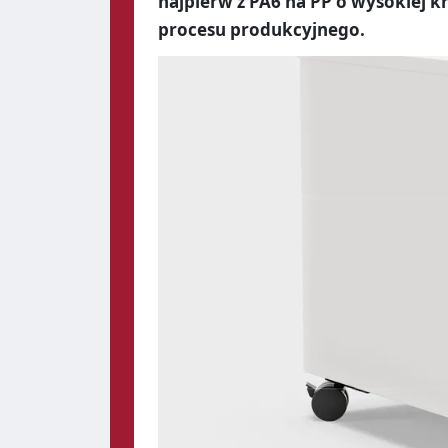
najpierw z PA6 na PP o wysokiej kr
procesu produkcyjnego.