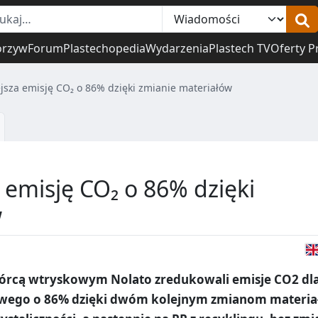
orzyw
Forum
Plastechopedia
Wydarzenia
Plastech TV
Oferty P
jsza emisję CO₂ o 86% dzięki zmianie materiałów
 emisję CO₂ o 86% dzięki
w
wórcą wtryskowym Nolato zredukowali emisje CO2 dl
wego o 86% dzięki dwóm kolejnym zmianom materia