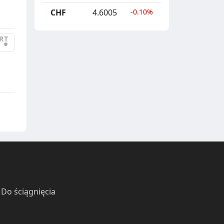
CHF
4.6005
-0.10%
RT
•
·
Do ściągnięcia