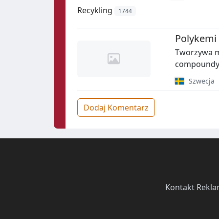
Recykling
1744
Polykemi
Tworzywa 
compoundy
Szwecja
Dodaj Komentarz
Kontakt
·
Rekla