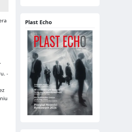
era
Plast Echo
.
u. -
ez
eniu