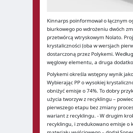
Kinnarps poinformował o łącznym o
biurkowego po wdrożeniu dwóch zmi
przetwórcą wtryskowym Nolato. Proje
krystaliczności (oba w wersjach pier
dostarczoną przez Polykemi. Według
węglowy elementu, a druga dodatkow
Polykemi określa wstępny wynik jako 
Wybierając PP o wysokiej krystaliczn
obniżyć emisje o 74%. To dobry prz
użycia tworzyw z recyklingu – powie
pierwszego etapu bez zmiany proces
wariant z recyklingu. - W drugim kr
recyklingu, i zredukowano emisje o 
materiału wyjściowego – dodał Sone