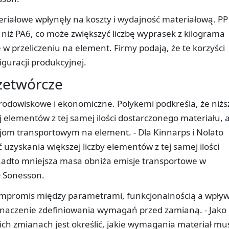
iałowe wpłynęły na koszty i wydajność materiałową. P
ć niż PA6, co może zwiększyć liczbę wyprasek z kilograma
w przeliczeniu na element. Firmy podają, że te korzyści
iguracji produkcyjnej.
zetwórcze
 środowiskowe i ekonomiczne. Polykemi podkreśla, że niżs
 elementów z tej samej ilości dostarczonego materiału, 
jom transportowym na element. - Dla Kinnarps i Nolato
uzyskania większej liczby elementów z tej samej ilości
Ponadto mniejsza masa obniża emisje transportowe w
ł Sonesson.
ompromis między parametrami, funkcjonalnością a wpł
znaczenie zdefiniowania wymagań przed zamianą. - Jako
ich zmianach jest określić, jakie wymagania materiał mu