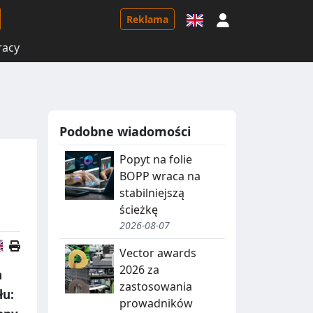
Logowanie
Reklama
racy
Podobne wiadomości
Popyt na folie
BOPP wraca na
stabilniejszą
ścieżkę
2026-08-07
Wersja angielska
Vector awards
2026 za
a
zastosowania
łu:
prowadników