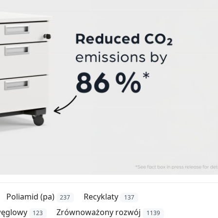
Poliamid (pa)
Recyklaty
237
137
węglowy
Zrównoważony rozwój
123
1139