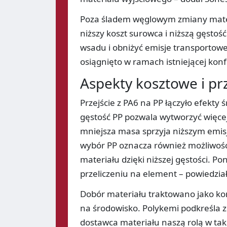
Poza śladem węglowym zmiany mater
niższy koszt surowca i niższą gęstoś
wsadu i obniżyć emisje transportowe 
osiągnięto w ramach istniejącej konf
Aspekty kosztowe i pr
Przejście z PA6 na PP łączyło efekty
gęstość PP pozwala wytworzyć więcej
mniejsza masa sprzyja niższym emis
wybór PP oznacza również możliwość 
materiału dzięki niższej gęstości. 
przeliczeniu na element – powiedzia
Dobór materiału traktowano jako k
na środowisko. Polykemi podkreśla 
dostawca materiału naszą rolą w tak