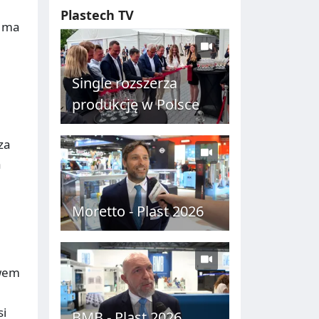
Plastech TV
P ma
Single rozszerza
produkcję w Polsce
za
a
Moretto - Plast 2026
ywem
si
BMB - Plast 2026