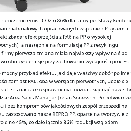
graniczeniu emisji CO2 o 86% dla ramy podstawy konten
an materiałowych opracowanych wspólnie z Polykemi i
kt zbadał efekt przejścia z PA6 na PP o wysokiej
wotnych), a następnie na formulację PP z recyklingu
 firmy pierwsza zmiana miała największy wpływ na ślad
o obniżyła emisje przy zachowaniu wydajności procesu
mocny przykład efektu, jaki daje właściwy dobór polimer
ości zamiast PA6, oba w wersjach pierwotnych, udało się
ykład, że znaczące usprawnienia można osiągnąć nawet b
dział Area Sales Manager, Johan Sonesson. Po potwierdz
u i bez kompromisów jakościowych zespół przeszedł na
oku zastosowano nasze REPRO PP, oparte na tworzywie z
kolejne 45%, co dało łącznie 86% redukcji względem
sson.