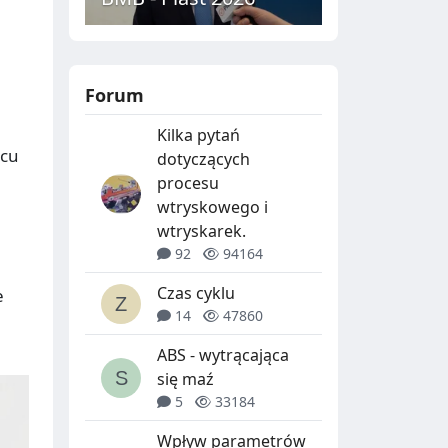
Forum
Kilka pytań
scu
dotyczących
procesu
wtryskowego i
wtryskarek.
92
94164
Czas cyklu
e
14
47860
ABS - wytrącająca
się maź
5
33184
Wpływ parametrów