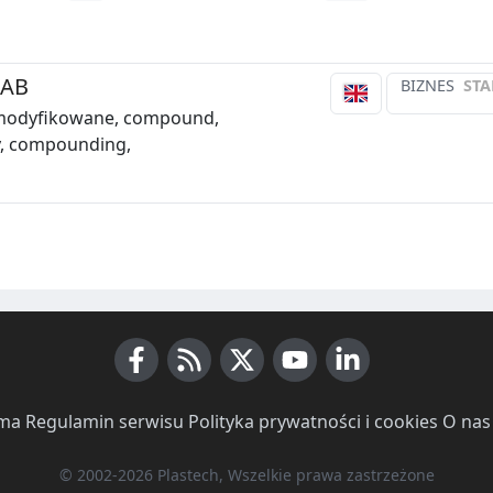
 AB
BIZNES
STA
modyfikowane, compound,
, compounding,
Facebook
RSS News
X (Twitter)
Youtube
LinkedIn
ma
·
Regulamin serwisu
·
Polityka prywatności i cookies
·
O nas
© 2002-2026 Plastech, Wszelkie prawa zastrzeżone