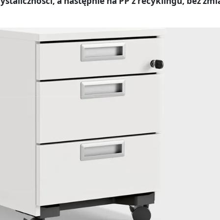
ystaliczności, a następnie na PP z recyklingu, bez zm