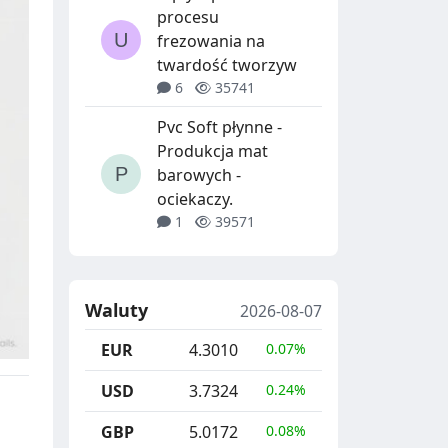
procesu
frezowania na
twardość tworzyw
6
35741
Pvc Soft płynne -
Produkcja mat
barowych -
ociekaczy.
1
39571
Waluty
2026-08-07
EUR
4.3010
0.07%
USD
3.7324
0.24%
GBP
5.0172
0.08%