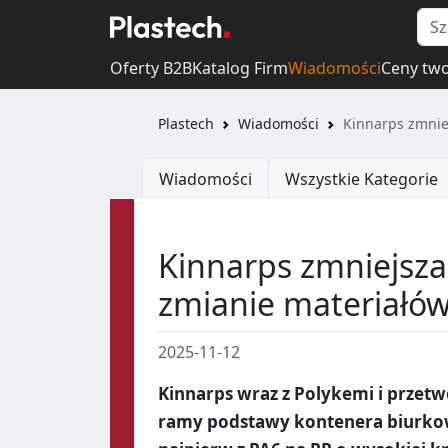
Oferty B2B
Katalog Firm
Wiadomości
Ceny tw
Plastech
Wiadomości
Kinnarps zmnie
Wiadomości
Wszystkie Kategorie
Kinnarps zmniejsza
zmianie materiałó
2025-11-12
Kinnarps wraz z Polykemi i przet
ramy podstawy kontenera biurko