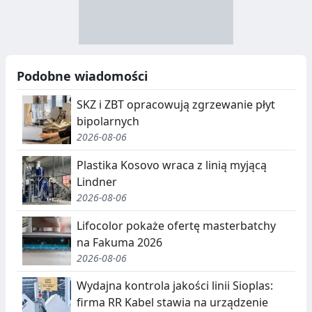
R
R
A
Y
N
B
U
I
Podobne wiadomości
C
E
SKZ i ZBT opracowują zgrzewanie płyt
J
,
bipolarnych
2026-08-06
A
S
E
Plastika Kosovo wraca z linią myjącą
Lindner
G
2026-08-06
R
Lifocolor pokaże ofertę masterbatchy
E
na Fakuma 2026
G
2026-08-06
A
Wydajna kontrola jakości linii Sioplas:
firma RR Kabel stawia na urządzenie
C