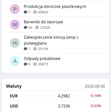
Produkcja doniczek plastikowych
7
60603
Barwniki do tworzyw
54
27629
Zabezpieczanie kloszy lamp z
poliwęglanu
1
29199
Odpady pokablowe
6
56873
Waluty
2026-08-06
EUR
4.2982
-0.16%
USD
3.7236
-0.23%