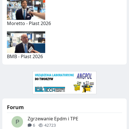
Y
C
H
Moretto - Plast 2026
BMB - Plast 2026
Forum
Zgrzewanie Epdm i TPE
6
42723