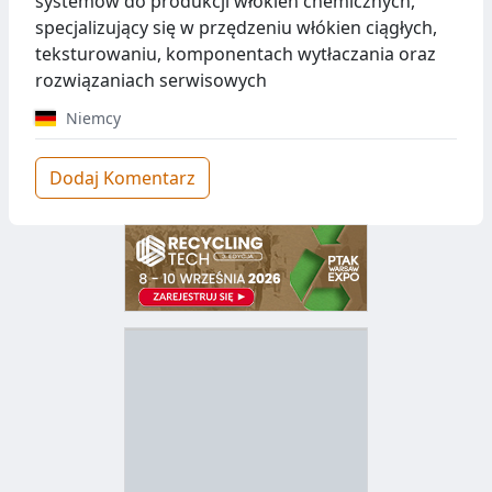
systemów do produkcji włókien chemicznych,
specjalizujący się w przędzeniu włókien ciągłych,
teksturowaniu, komponentach wytłaczania oraz
rozwiązaniach serwisowych
Niemcy
Dodaj Komentarz
D
Z
B
Y
S
I
T
E