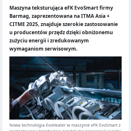
Maszyna teksturująca eFK EvoSmart firmy
Barmag, zaprezentowana na ITMA Asia +
CITME 2025, znajduje szerokie zastosowanie
u producentów przędz dzięki obniżonemu
zużyciu energii i zredukowanym
wymaganiom serwisowym.
Nowa technologia EvoHeater w maszynie eFK EvoSmart z