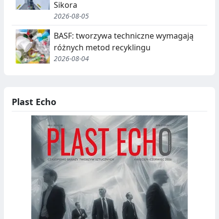
Sikora
J
2026-08-05
A
BASF: tworzywa techniczne wymagają
,
różnych metod recyklingu
2026-08-04
R
E
C
Plast Echo
Y
K
O
L
D
I
N
B
G
I
O
T