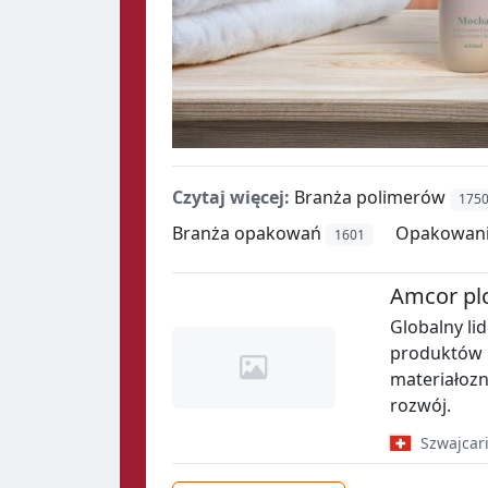
Czytaj więcej:
Branża polimerów
175
Branża opakowań
Opakowan
1601
Amcor pl
Globalny li
produktów 
materiałoz
rozwój.
Szwajcar