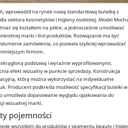
ń, wprowadził na rynek nową standardową butelkę z
la sektora kosmetyków i higieny osobistej. Model Moch
niać się kształtem na półce, a jednocześnie umożliwiać
nkretnej marki i linii produktów. Rozwiązanie ma być
olumenie zamówienia, co pozwala szybciej wprowadzać
 mniejszym firmom.
aokrągloną podstawą i wyraźnie wyprofilowanymi,
ia efekt wizualny w punkcie sprzedaży. Konstrukcja
acyjną, którą można wykorzystać na indywidualne
k. Producent podkreśla możliwość specyfikacji butelki w
 co umożliwia dopasowanie wyglądu opakowania do
ji wizualnej marki.
nty pojemności
zede wszystkim do produktów z segmentu beauty i higie