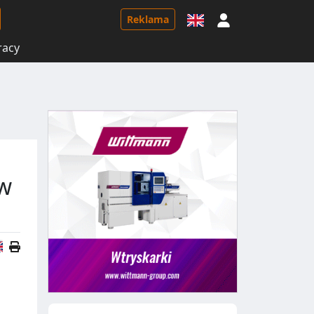
Logowanie
Reklama
racy
ów
Wersja angielska