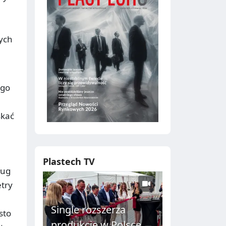
ych
ego
skać
Plastech TV
ług
try
Single rozszerza
sto
produkcję w Polsce