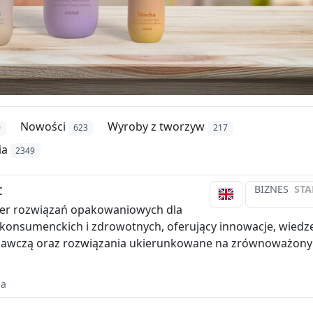
Nowości
Wyroby z tworzyw
0
623
217
ia
2349
c
BIZNES
STA
der rozwiązań opakowaniowych dla
konsumenckich i zdrowotnych, oferujący innowacje, wiedz
nawczą oraz rozwiązania ukierunkowane na zrównoważony
ia