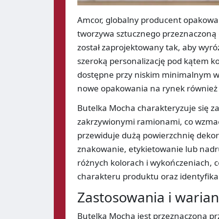
Amcor, globalny producent opakowa
tworzywa sztucznego przeznaczoną d
został zaprojektowany tak, aby wyróż
szeroką personalizację pod kątem ko
dostępne przy niskim minimalnym w
nowe opakowania na rynek również
Butelka Mocha charakteryzuje się z
zakrzywionymi ramionami, co wzmacn
przewiduje dużą powierzchnię dekor
znakowanie, etykietowanie lub nadru
różnych kolorach i wykończeniach,
charakteru produktu oraz identyfikac
Zastosowania i waria
Butelka Mocha jest przeznaczona pr