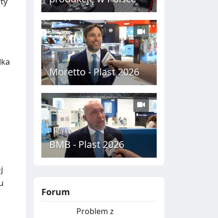
ty
lka
Moretto - Plast 2026
BMB - Plast 2026
j
u
Forum
Problem z