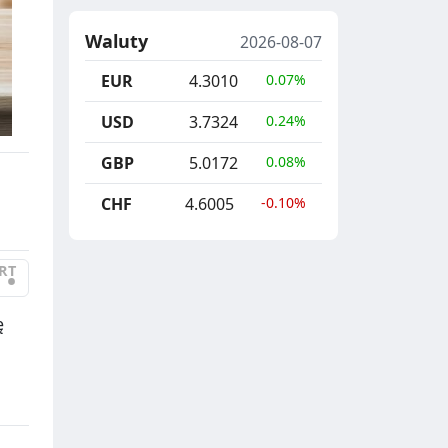
Waluty
2026-08-07
EUR
4.3010
0.07%
USD
3.7324
0.24%
GBP
5.0172
0.08%
CHF
4.6005
-0.10%
RT
•
ę