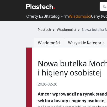
Oferty B2B
Katalog Firm
Wiadomości
Ceny tw
Plastech
Wiadomości
Nowa butelka M
Wiadomości
Wszystkie Kategorie
Nowa butelka Moch
i higieny osobistej
2026-02-26
Amcor wprowadził na rynek stand
sektora beauty i higieny osobistej,