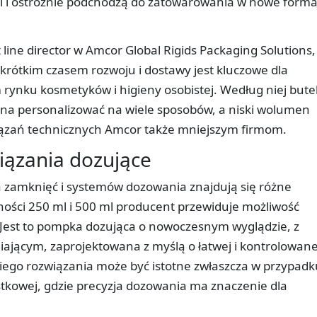
 i ostrożnie podchodzą do zatowarowania w nowe forma
line director w Amcor Global Rigids Packaging Solutions,
 krótkim czasem rozwoju i dostawy jest kluczowe dla
ynku kosmetyków i higieny osobistej. Według niej bute
na personalizować na wiele sposobów, a niski wolumen
iązań technicznych Amcor także mniejszym firmom.
iązania dozujące
 zamknięć i systemów dozowania znajdują się różne
ności 250 ml i 500 ml producent przewiduje możliwość
Jest to pompka dozująca o nowoczesnym wyglądzie, z
cym, zaprojektowana z myślą o łatwej i kontrolowane
kiego rozwiązania może być istotne zwłaszcza w przypadk
tkowej, gdzie precyzja dozowania ma znaczenie dla