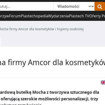
orzyw
Forum
Plastechopedia
Wydarzenia
Plastech TV
Oferty P
ocha firmy Amcor dla kosmetyków i higieny osobistej
a firmy Amcor dla kosmetyk
ardową butelkę Mocha z tworzywa sztucznego dla
 oferującą szerokie możliwości personalizacji, trzy