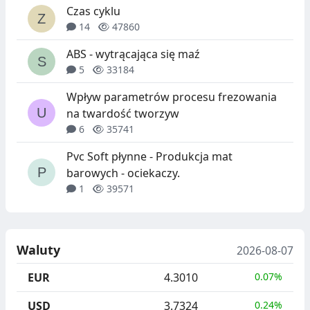
Czas cyklu
14
47860
ABS - wytrącająca się maź
5
33184
Wpływ parametrów procesu frezowania
na twardość tworzyw
6
35741
Pvc Soft płynne - Produkcja mat
barowych - ociekaczy.
1
39571
Waluty
2026-08-07
EUR
4.3010
0.07%
USD
3.7324
0.24%