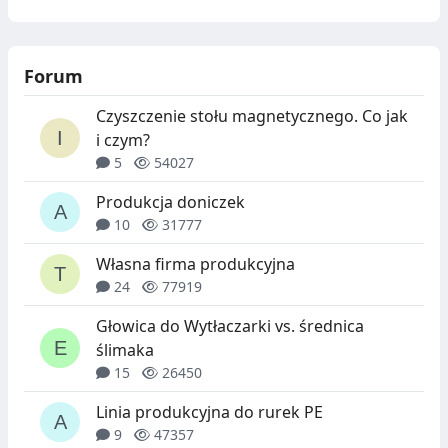
Forum
Czyszczenie stołu magnetycznego. Co jak
i czym?
5
54027
Produkcja doniczek
10
31777
Własna firma produkcyjna
24
77919
Głowica do Wytłaczarki vs. średnica
ślimaka
15
26450
Linia produkcyjna do rurek PE
9
47357