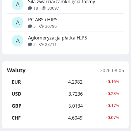
Siła zwarcia/zamknięcia formy
18
30097
PC ABS i HIPS
5
30796
Aglomeryzacja płatka HIPS
2
28711
Waluty
2026-08-06
EUR
4.2982
-0.16%
USD
3.7236
-0.23%
GBP
5.0134
-0.17%
CHF
4.6049
-0.07%