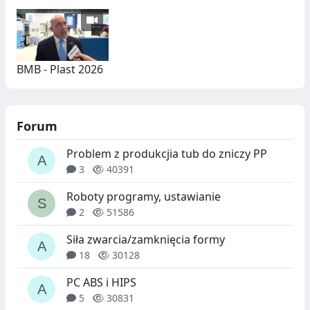
BMB - Plast 2026
Forum
Problem z produkcjia tub do zniczy PP
3
40391
Roboty programy, ustawianie
2
51586
Siła zwarcia/zamknięcia formy
18
30128
PC ABS i HIPS
5
30831