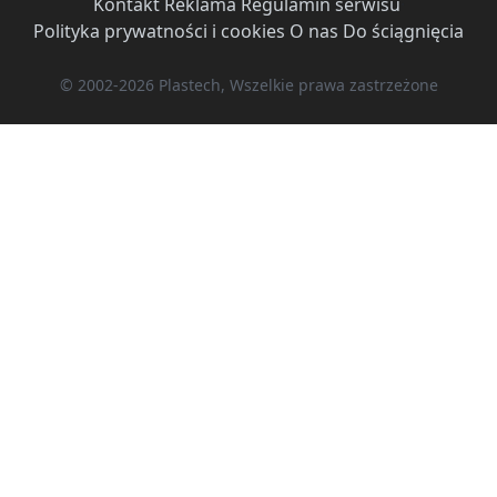
Kontakt
·
Reklama
·
Regulamin serwisu
·
Polityka prywatności i cookies
·
O nas
·
Do ściągnięcia
© 2002-2026 Plastech, Wszelkie prawa zastrzeżone