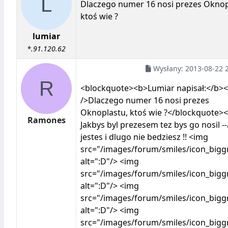
Dlaczego numer 16 nosi prezes Oknop
ktoś wie ?
lumiar
*.91.120.62
Wysłany:
2013-08-22 
<blockquote><b>Lumiar napisał:</b>
/>Dlaczego numer 16 nosi prezes
Oknoplastu, ktoś wie ?</blockquote><
Ramones
Jakbys byl prezesem tez bys go nosil --
jestes i dlugo nie bedziesz !! <img
src="/images/forum/smiles/icon_biggr
alt=":D"/> <img
src="/images/forum/smiles/icon_biggr
alt=":D"/> <img
src="/images/forum/smiles/icon_biggr
alt=":D"/> <img
src="/images/forum/smiles/icon_biggr