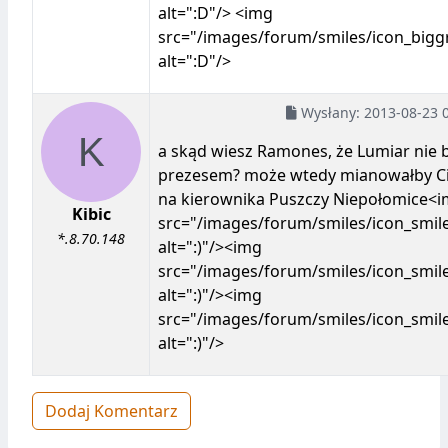
alt=":D"/> <img
src="/images/forum/smiles/icon_biggr
alt=":D"/>
Wysłany:
2013-08-23 
a skąd wiesz Ramones, że Lumiar nie 
prezesem? może wtedy mianowałby Ci
na kierownika Puszczy Niepołomice<
Kibic
src="/images/forum/smiles/icon_smile
*.8.70.148
alt=":)"/><img
src="/images/forum/smiles/icon_smile
alt=":)"/><img
src="/images/forum/smiles/icon_smile
alt=":)"/>
Dodaj Komentarz