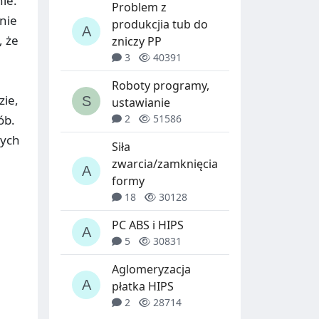
ie.
Problem z
nie
produkcjia tub do
, że
zniczy PP
3
40391
Roboty programy,
zie,
ustawianie
2
51586
ób.
nych
Siła
zwarcia/zamknięcia
formy
18
30128
PC ABS i HIPS
5
30831
Aglomeryzacja
płatka HIPS
2
28714