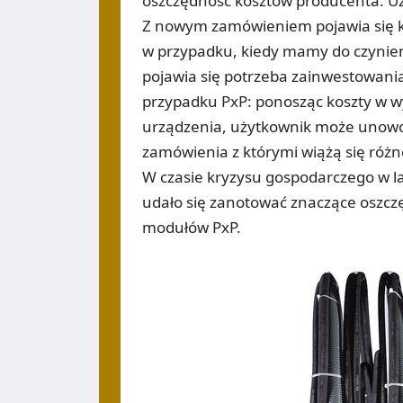
oszczędność kosztów producenta. Uż
Z nowym zamówieniem pojawia się k
w przypadku, kiedy mamy do czynien
pojawia się potrzeba zainwestowani
przypadku PxP: ponosząc koszty w w
urządzenia, użytkownik może unowoc
zamówienia z którymi wiążą się różn
W czasie kryzysu gospodarczego w l
udało się zanotować znaczące oszc
modułów PxP.