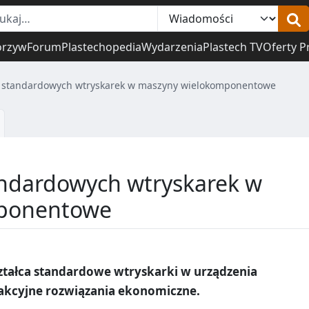
orzyw
Forum
Plastechopedia
Wydarzenia
Plastech TV
Oferty P
e standardowych wtryskarek w maszyny wielokomponentowe
andardowych wtryskarek w
ponentowe
ształca standardowe wtryskarki w urządzenia
kcyjne rozwiązania ekonomiczne.