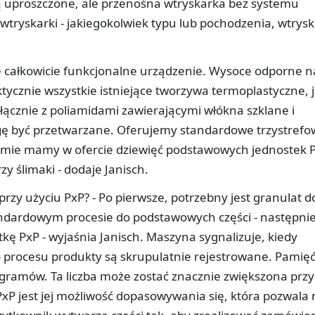
są uproszczone, ale przenośna wtryskarka bez systemu
wtryskarki - jakiegokolwiek typu lub pochodzenia, wtrysk
le całkowicie funkcjonalne urządzenie. Wysoce odporne n
ktycznie wszystkie istniejące tworzywa termoplastyczne, j
ącznie z poliamidami zawierającymi włókna szklane i
gę być przetwarzane. Oferujemy standardowe trzystrefo
umie mamy w ofercie dziewięć podstawowych jednostek P
y ślimaki - dodaje Janisch.
zy użyciu PxP? - Po pierwsze, potrzebny jest granulat d
tandardowym procesie do podstawowych części - następni
ę PxP - wyjaśnia Janisch. Maszyna sygnalizuje, kiedy
o procesu produkty są skrupulatnie rejestrowane. Pamię
ogramów. Ta liczba może zostać znacznie zwiększona przy
PxP jest jej możliwość dopasowywania się, która pozwala 