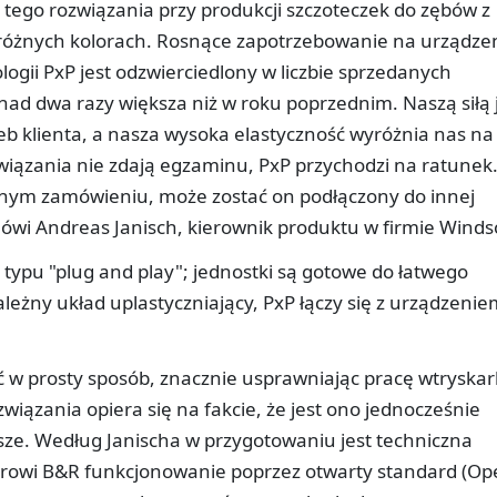
z tego rozwiązania przy produkcji szczoteczek do zębów z
 różnych kolorach. Rosnące zapotrzebowanie na urządze
gii PxP jest odzwierciedlony w liczbie sprzedanych
nad dwa razy większa niż w roku poprzednim. Naszą siłą 
 klienta, a nasza wysoka elastyczność wyróżnia nas na 
iązania nie zdają egzaminu, PxP przychodzi na ratunek.
dnym zamówieniu, może zostać on podłączony do innej
ówi Andreas Janisch, kierownik produktu w firmie Windso
 typu "plug and play"; jednostki są gotowe do łatwego
ależny układ uplastyczniający, PxP łączy się z urządzeni
 w prosty sposób, znacznie usprawniając pracę wtryskark
związania opiera się na fakcie, że jest ono jednocześnie
jsze. Według Janischa w przygotowaniu jest techniczna
olerowi B&R funkcjonowanie poprzez otwarty standard (O