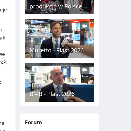
produkcję w Polsce
uje
a
ak i
Moretto - Plast 2026
we
xP,
o
e
BMB - Plast 2026
ć
Forum
na