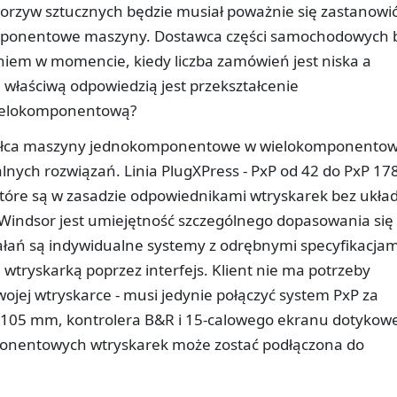
worzyw sztucznych będzie musiał poważnie się zastanowi
ponentowe maszyny. Dostawca części samochodowych 
iem w momencie, kiedy liczba zamówień jest niska a
właściwą odpowiedzią jest przekształcenie
ielokomponentową?
ztałca maszyny jednokomponentowe w wielokomponentow
alnych rozwiązań. Linia PlugXPress - PxP od 42 do PxP 178
które są w zasadzie odpowiednikami wtryskarek bez ukła
 Windsor jest umiejętność szczególnego dopasowania się
iałań są indywidualne systemy z odrębnymi specyfikacjam
e wtryskarką poprzez interfejs. Klient nie ma potrzeby
jej wtryskarce - musi jedynie połączyć system PxP za
 105 mm, kontrolera B&R i 15-calowego ekranu dotykow
ponentowych wtryskarek może zostać podłączona do