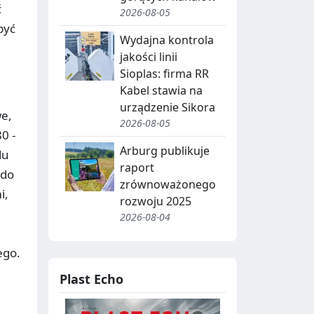
ć
2026-08-05
być
Wydajna kontrola
jakości linii
Sioplas: firma RR
Kabel stawia na
urządzenie Sikora
e,
2026-08-05
0 -
Arburg publikuje
du
raport
 do
zrównoważonego
i,
rozwoju 2025
2026-08-04
ego.
Plast Echo