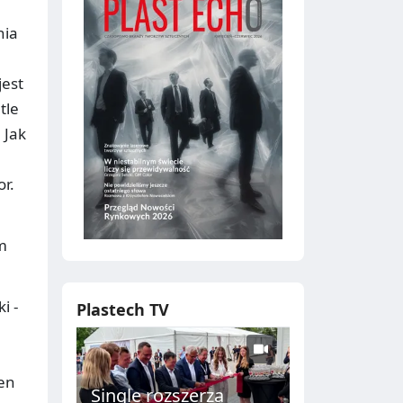
nia
jest
tle
 Jak
r.
em
i -
Plastech TV
pen
Single rozszerza