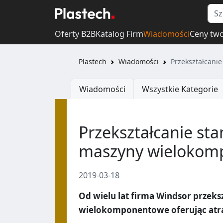
Oferty B2B
Katalog Firm
Wiadomości
Ceny tw
Plastech
Wiadomości
Przekształcani
Wiadomości
Wszystkie Kategorie
Przekształcanie st
maszyny wielokom
2019-03-18
Od wielu lat firma Windsor przek
wielokomponentowe oferując atra