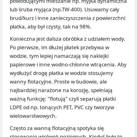
powodującymi mieszanie np. myjka dynamiczna
lub śruba myjąca (np.TW-400). Usuwamy cały
brud/kurz i inne zanieczyszczenia z powierzchni
płatka, aby był czysty, tak na 98%.
Konieczna jest dalsza obróbka z udziałem wody.
Po pierwsze, im dłużej płatek przebywa w
wodzie, tym lepiej namaczają się naklejki
papierowe i inne wodno-chłonne wtrącenia. Aby
wydłużyć drogę płatka w wodzie stosujemy
wanny flotacyjne. Proste w budowie, ale
najbardziej narażone na korozję, spełniają
ważną funkcję: "flotują" czyli separują płatki
LDPE od np. tonących PET, PVC czy tworzyw
wielowarstwowych.
Często za wanną flotacyjną spotyka się
stosowanie wirówek poziomych. Kiedyś było to