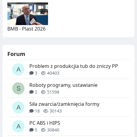
BMB - Plast 2026
Forum
Problem z produkcjia tub do zniczy PP
3
40403
Roboty programy, ustawianie
2
51598
Siła zwarcia/zamknięcia formy
18
30143
PC ABS i HIPS
5
30840