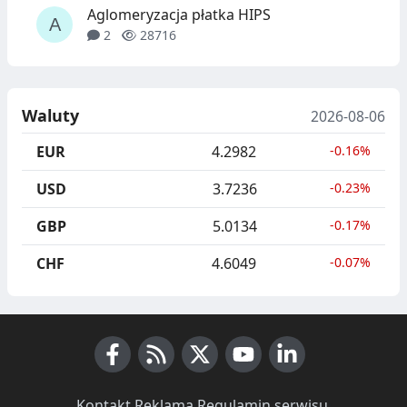
Aglomeryzacja płatka HIPS
2
28716
Waluty
2026-08-06
EUR
4.2982
-0.16%
USD
3.7236
-0.23%
GBP
5.0134
-0.17%
CHF
4.6049
-0.07%
Facebook
RSS News
X (Twitter)
Youtube
LinkedIn
Kontakt
·
Reklama
·
Regulamin serwisu
·