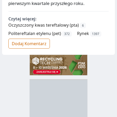
pierwszym kwartale przyszłego roku.
Czytaj więcej:
Oczyszczony kwas tereftalowy (pta)
6
Politereftalan etylenu (pet)
Rynek
372
1397
Dodaj Komentarz
D
Z
B
Y
S
I
T
E