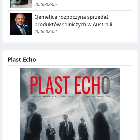
C
2026-08-05
J
Qemetica rozpoczyna sprzedaż
A
produktów rolniczych w Australii
,
2026-08-04
R
E
Plast Echo
C
Y
K
O
L
D
I
N
B
G
I
O
T