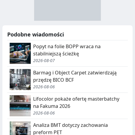
R
R
A
Y
N
B
U
I
Podobne wiadomości
C
E
Popyt na folie BOPP wraca na
J
,
stabilniejszą ścieżkę
2026-08-07
A
S
E
Barmag i Object Carpet zatwierdzają
przędzę BICO BCF
G
2026-08-06
R
Lifocolor pokaże ofertę masterbatchy
E
na Fakuma 2026
G
2026-08-06
A
Analiza BMT dotyczy zachowania
preform PET