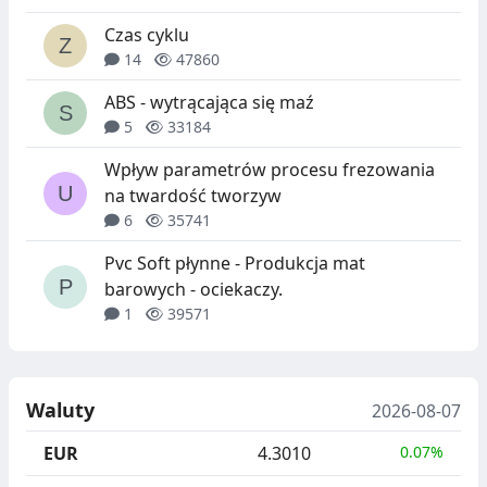
Czas cyklu
14
47860
ABS - wytrącająca się maź
5
33184
Wpływ parametrów procesu frezowania
na twardość tworzyw
6
35741
Pvc Soft płynne - Produkcja mat
barowych - ociekaczy.
1
39571
Waluty
2026-08-07
EUR
4.3010
0.07%