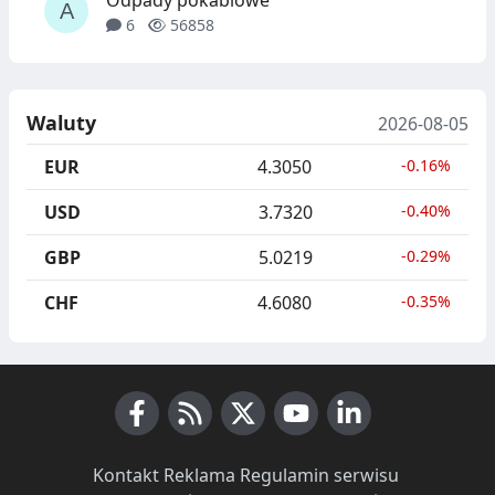
6
56858
Waluty
2026-08-05
EUR
4.3050
-0.16%
USD
3.7320
-0.40%
GBP
5.0219
-0.29%
CHF
4.6080
-0.35%
Facebook
RSS News
X (Twitter)
Youtube
LinkedIn
Kontakt
·
Reklama
·
Regulamin serwisu
·