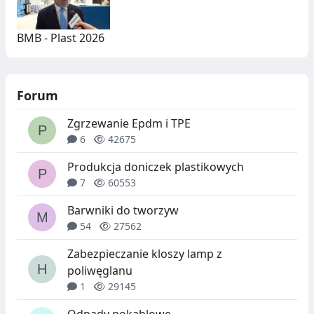
BMB - Plast 2026
Forum
Zgrzewanie Epdm i TPE
6
42675
Produkcja doniczek plastikowych
7
60553
Barwniki do tworzyw
54
27562
Zabezpieczanie kloszy lamp z
poliwęglanu
1
29145
Odpady pokablowe