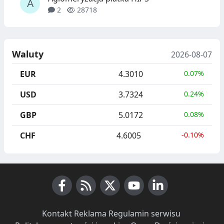
2
28718
Waluty
2026-08-07
EUR
4.3010
0.07%
USD
3.7324
0.24%
GBP
5.0172
0.08%
CHF
4.6005
-0.10%
Facebook
RSS News
X (Twitter)
Youtube
LinkedIn
Kontakt
·
Reklama
·
Regulamin serwisu
·