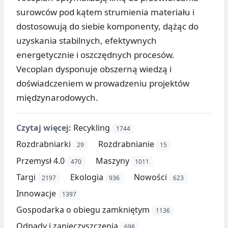
surowców pod kątem strumienia materiału i
dostosowują do siebie komponenty, dążąc do
uzyskania stabilnych, efektywnych
energetycznie i oszczędnych procesów.
Vecoplan dysponuje obszerną wiedzą i
doświadczeniem w prowadzeniu projektów
międzynarodowych.
Czytaj więcej:
Recykling
1744
Rozdrabniarki
Rozdrabnianie
29
15
Przemysł 4.0
Maszyny
470
1011
Targi
Ekologia
Nowości
2197
936
623
Innowacje
1397
Gospodarka o obiegu zamkniętym
1136
Odpady i zanieczyszczenia
698