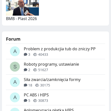
BMB - Plast 2026
Forum
Problem z produkcjia tub do zniczy PP
3
40433
Roboty programy, ustawianie
2
51627
Siła zwarcia/zamknięcia formy
18
30175
PC ABS i HIPS
5
30873
Aglomeryzacja płatka HIPS