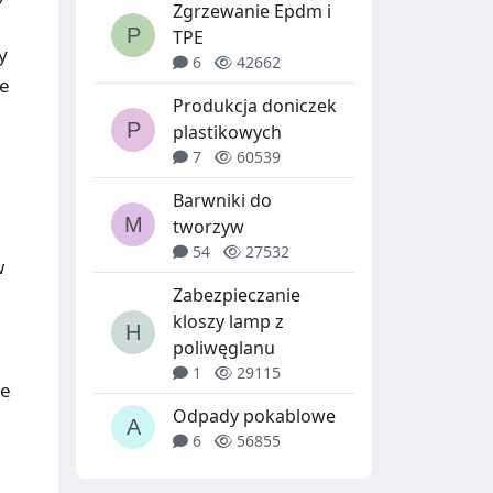
Zgrzewanie Epdm i
TPE
y
6
42662
ie
Produkcja doniczek
plastikowych
7
60539
Barwniki do
tworzyw
54
27532
w
Zabezpieczanie
kloszy lamp z
poliwęglanu
1
29115
ie
Odpady pokablowe
6
56855