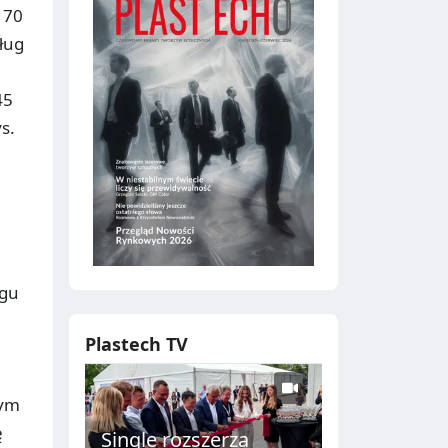
 70
ług
45
s.
ngu
Plastech TV
tym
ę
Single rozszerza