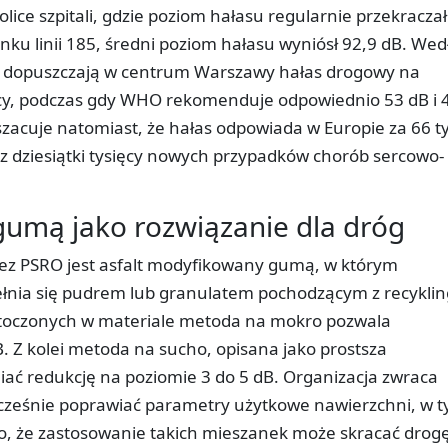
olice szpitali, gdzie poziom hałasu regularnie przekraczał
nku linii 185, średni poziom hałasu wyniósł 92,9 dB. Wed
 dopuszczają w centrum Warszawy hałas drogowy na
ocy, podczas gdy WHO rekomenduje odpowiednio 53 dB i 
zacuje natomiast, że hałas odpowiada w Europie za 66 ty
 dziesiątki tysięcy nowych przypadków chorób sercowo-
gumą jako rozwiązanie dla dróg
ez PSRO jest asfalt modyfikowany gumą, w którym
pełnia się pudrem lub granulatem pochodzącym z recykli
toczonych w materiale metoda na mokro pozwala
B. Z kolei metoda na sucho, opisana jako prostsza
iać redukcję na poziomie 3 do 5 dB. Organizacja zwraca
cześnie poprawiać parametry użytkowe nawierzchni, w 
, że zastosowanie takich mieszanek może skracać drog