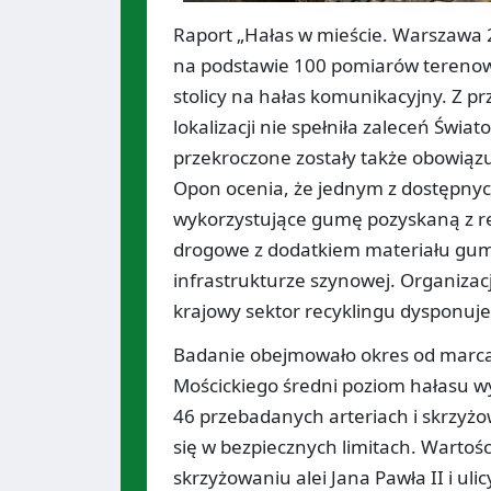
Raport „Hałas w mieście. Warszawa 2
na podstawie 100 pomiarów terenow
stolicy na hałas komunikacyjny. Z 
lokalizacji nie spełniła zaleceń Świ
przekroczone zostały także obowiąz
Opon ocenia, że jednym z dostępnych
wykorzystujące gumę pozyskaną z re
drogowe z dodatkiem materiału gumo
infrastrukturze szynowej. Organizacj
krajowy sektor recyklingu dysponuj
Badanie obejmowało okres od marca 
Mościckiego średni poziom hałasu wy
46 przebadanych arteriach i skrzyż
się w bezpiecznych limitach. Wartoś
skrzyżowaniu alei Jana Pawła II i ul