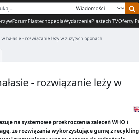
orzyw
Forum
Plastechopedia
Wydarzenia
Plastech TV
Oferty P
 w hałasie - rozwiązanie leży w zużytych oponach
łasie - rozwiązanie leży w
azuje na systemowe przekroczenia zaleceń WHO i
gę, że rozwiązania wykorzystujące gumę z recyklin