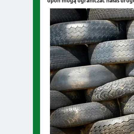
opon mogą ograniczać hałas drog