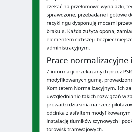
czekać na przełomowe wynalazki, te
sprawdzone, przebadane i gotowe do 
recyklingu dysponują mocami przetw
brakuje. Każda zużyta opona, zamiast
elementem cichszej i bezpieczniejsze
administracyjnym.
Prace normalizacyjne
Z informacji przekazanych przez PSR
modyfikowanych gumą, prowadzone w
Komitetem Normalizacyjnym. Ich zak
uwzględnianie takich rozwiązań w z
prowadzi działania na rzecz pilota
odcinka z asfaltem modyfikowanym gu
instalację tłumików szynowych i po
torowisk tramwajowych.