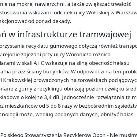
nie na mokrej nawierzchni, a także zwiększać trwałość
astosowania wskazano odcinek ulicy Wołoskiej w Warszaw
unkcjonować od ponad dekady.
ań w infrastrukturze tramwajowej
orzystania recyklatu gumowego dotyczą również transp
rejonie zajezdni przy ulicy Woronicza różnica
rami w skali A i C wskazuje na silną obecność hałasu
ania przez ściany budynków. W odpowiedzi na ten prob
ki Krakowskiej prowadzonych na torowiskach pociągowyc
onane z gumy z recyklingu obniżają poziom dźwięku śred
kładowe o kolejne 3,4 dB. Jednocześnie rozwiązania te m
ez mieszkańców od 5 do 8 razy w bezpośrednim sąsiedzt
hnologii może, według podanych danych, obniżyć hałas
s Polskiego Stowarzyszenia Recyklerów Opon - Nie musim