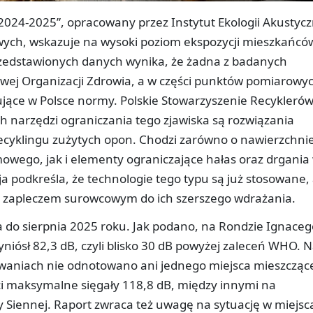
024-2025”, opracowany przez Instytut Ekologii Akustycz
ych, wskazuje na wysoki poziom ekspozycji mieszkańcó
przedstawionych danych wynika, że żadna z badanych
atowej Organizacji Zdrowia, a w części punktów pomiarowy
ujące w Polsce normy. Polskie Stowarzyszenie Recykleró
 narzędzi ograniczania tego zjawiska są rozwiązania
cyklingu zużytych opon. Chodzi zarówno o nawierzchni
wego, jak i elementy ograniczające hałas oraz drgania
a podkreśla, że technologie tego typu są już stosowane,
e zapleczem surowcowym do ich szerszego wdrażania.
do sierpnia 2025 roku. Jak podano, na Rondzie Ignaceg
niósł 82,3 dB, czyli blisko 30 dB powyżej zaleceń WHO. 
owaniach nie odnotowano ani jednego miejsca mieszcząc
ci maksymalne sięgały 118,8 dB, między innymi na
icy Siennej. Raport zwraca też uwagę na sytuację w miejs