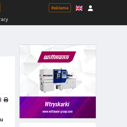
Logowanie
Reklama
racy
Wersja angielska
gu