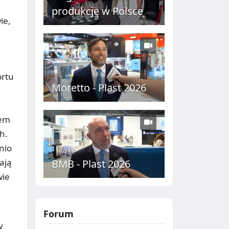
produkcję w Polsce
ie,
ortu
Moretto - Plast 2026
lem
h.
nio
ają
BMB - Plast 2026
wie
Forum
y