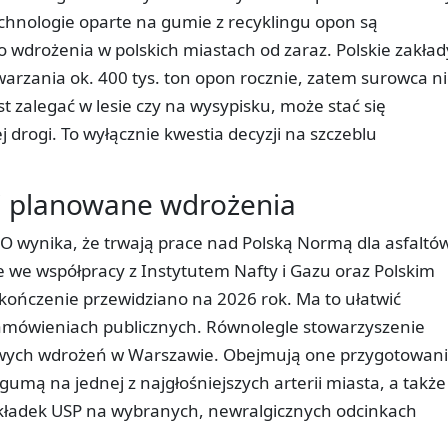
chnologie oparte na gumie z recyklingu opon są
wdrożenia w polskich miastach od zaraz. Polskie zakład
arzania ok. 400 tys. ton opon rocznie, zatem surowca n
 zalegać w lesie czy na wysypisku, może stać się
j drogi. To wyłącznie kwestia decyzji na szczeblu
 i planowane wdrożenia
O wynika, że trwają prace nad Polską Normą dla asfaltó
e współpracy z Instytutem Nafty i Gazu oraz Polskim
ończenie przewidziano na 2026 rok. Ma to ułatwić
amówieniach publicznych. Równolegle stowarzyszenie
żowych wdrożeń w Warszawie. Obejmują one przygotowan
mą na jednej z najgłośniejszych arterii miasta, a także
dkładek USP na wybranych, newralgicznych odcinkach