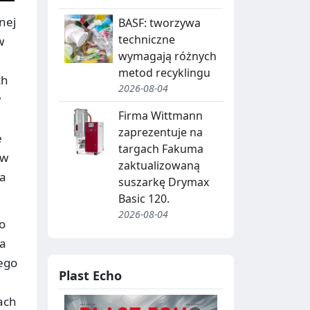
nej
BASF: tworzywa
techniczne
w
wymagają różnych
metod recyklingu
ch
2026-08-04
w
Firma Wittmann
zaprezentuje na
e
targach Fakuma
 w
zaktualizowaną
 a
suszarkę Drymax
Basic 120.
2026-08-04
o
Na
ego
Plast Echo
cach