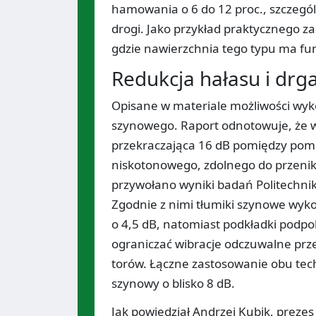
hamowania o 6 do 12 proc., szczegól
drogi. Jako przykład praktycznego z
gdzie nawierzchnia tego typu ma f
Redukcja hałasu i drg
Opisane w materiale możliwości wyk
szynowego. Raport odnotowuje, że w 
przekraczająca 16 dB pomiędzy pomia
niskotonowego, zdolnego do przenik
przywołano wyniki badań Politechni
Zgodnie z nimi tłumiki szynowe wyk
o 4,5 dB, natomiast podkładki podpo
ograniczać wibracje odczuwalne prz
torów. Łączne zastosowanie obu tec
szynowy o blisko 8 dB.
Jak powiedział Andrzej Kubik, preze