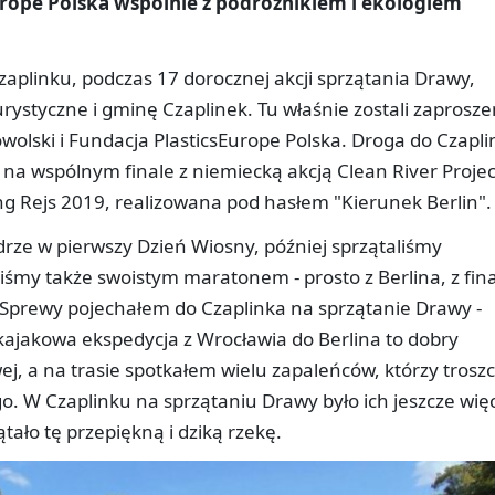
Europe Polska wspólnie z podróżnikiem i ekologiem
zaplinku, podczas 17 dorocznej akcji sprzątania Drawy,
rystyczne i gminę Czaplinek. Tu właśnie zostali zaprosze
owolski i Fundacja PlasticsEurope Polska. Droga do Czapl
a na wspólnym finale z niemiecką akcją Clean River Projec
ing Rejs 2019, realizowana pod hasłem "Kierunek Berlin".
rze w pierwszy Dzień Wiosny, później sprzątaliśmy
yliśmy także swoistym maratonem - prosto z Berlina, z fin
ia Sprewy pojechałem do Czaplinka na sprzątanie Drawy -
kajakowa ekspedycja z Wrocławia do Berlina to dobry
, a na trasie spotkałem wielu zapaleńców, którzy trosz
o. W Czaplinku na sprzątaniu Drawy było ich jeszcze więc
ątało tę przepiękną i dziką rzekę.