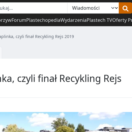
orzyw
Forum
Plastechopedia
Wydarzenia
Plastech TV
Oferty P
plinka, czyli finał Recykling Rejs 2019
ka, czyli finał Recykling Rejs