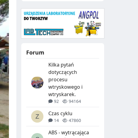
Forum
Kilka pytań
dotyczących
procesu
wtryskowego i
wtryskarek.
92
94164
Czas cyklu
14
47860
ABS - wytrącająca