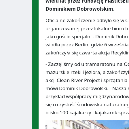
wielu lat przez Fundację Plastics
Dominikiem Dobrowolskim.
Oficjalne zakończenie odbyło się w C
organizowanej przez lokalne biuro tu
jako goście specjalni - Dominik Dobr
wiodła przez Berlin, gdzie 6 wrześni
zakończyła się czwarta akcja Recykl
- Zaczęliśmy od ultramaratonu na Od
mazurskie rzeki i jeziora, a zakończ
akcji Clean River Project i sprzątan
mówi Dominik Dobrowolski. - Nasza 
przykład współpracy międzynarodowej
się o czystość środowiska naturalneg
blisko 100 kajakarzy i kajakarek sprz