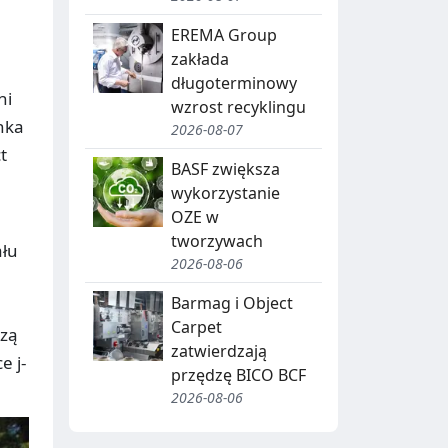
J
A
EREMA Group
zakłada
,
długoterminowy
R
ni
wzrost recyklingu
inka
E
2026-08-07
t
C
BASF zwiększa
wykorzystanie
Y
OZE w
K
tworzywach
ału
2026-08-06
O
L
D
I
Barmag i Object
Carpet
czą
N
B
zatwierdzają
e j-
G
I
przędzę BICO BCF
2026-08-06
O
T
W
R