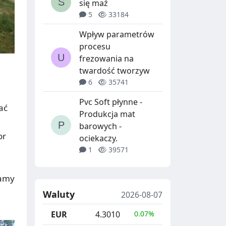
się maź
5
33184
Wpływ parametrów
procesu
frezowania na
twardość tworzyw
6
35741
Pvc Soft płynne -
ać
Produkcja mat
barowych -
or
ociekaczy.
1
39571
mamy
Waluty
2026-08-07
EUR
4.3010
0.07%