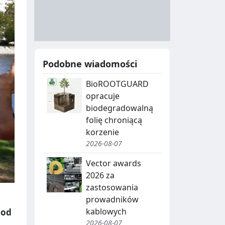
A
Y
N
B
U
I
C
E
Podobne wiadomości
J
,
BioROOTGUARD
A
S
opracuje
E
biodegradowalną
G
folię chroniącą
korzenie
R
2026-08-07
E
Vector awards
G
2026 za
zastosowania
A
prowadników
C
kablowych
 od
2026-08-07