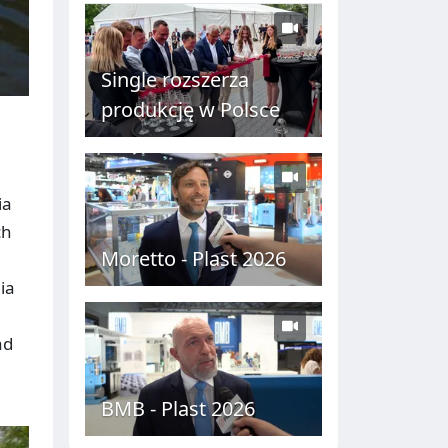
C
H
Single rozszerza
produkcję w Polsce
ia
ch
Moretto - Plast 2026
ia
ad
BMB - Plast 2026