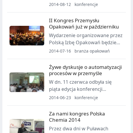
podczas drugiej edycji
2014-08-12
konferencje
warszawskiej konferencji
poświęconej relacjom
II Kongres Przemysłu
inwestorskim.
Opakowań już w październiku
Wydarzenie organizowane przez
Polską Izbę Opakowań będzie
towarzyszyło tegorocznym
2014-07-16
branża opakowań
targom Taropak i Polagra Food.
Żywe dyskusje o automatyzacji
procesów w przemyśle
W dn. 11 czerwca odbyła się
piąta edycja konferencji
organizowanej przez firmę Multi
2014-06-23
konferencje
Train.
Za nami kongres Polska
Chemia 2014
Przez dwa dni w Puławach