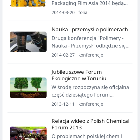
Packaging Film Asia 2014 będą
mieli okazję obejrzeć m.in.
2014-03-20
folia
najnowszą linię do rozdmuchu
folii firmy Labtech.
Nauka i przemysł o polimerach
Druga konferencja "Polimery -
Nauka - Przemysł" odbędzie się
w dn. 22-24 września br. w Słoku
2014-02-27
konferencje
k. Bełchatowa.
Jubileuszowe Forum
Ekologiczne w Toruniu
W środę rozpoczyna się oficjalna
część dziesiątego Forum
Ekologicznego Branży
2013-12-11
konferencje
Chemicznej.
Relacja wideo z Polish Chemical
Forum 2013
O problemach polskiej chemii