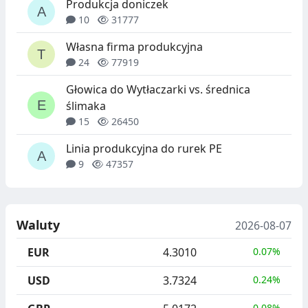
Produkcja doniczek
10
31777
Własna firma produkcyjna
24
77919
Głowica do Wytłaczarki vs. średnica
ślimaka
15
26450
Linia produkcyjna do rurek PE
9
47357
Waluty
2026-08-07
EUR
4.3010
0.07%
USD
3.7324
0.24%
0.08%