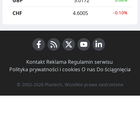
GBP
5.0172
CHF
4.6005
-0.10%
Facebook
RSS News
X (Twitter)
Youtube
LinkedIn
Kontakt
·
Reklama
·
Regulamin serwisu
·
Polityka prywatności i cookies
·
O nas
·
Do ściągnięcia
© 2002-2026 Plastech, Wszelkie prawa zastrzeżone