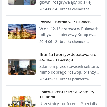
główni rozgrywający polskiej
chemii debatowali o sytuacji w
2014-06-14
branża chemiczna
branży.
Polska Chemia w Puławach
W dn. 12-13 czerwca w Puławach
odbywa się pierwszy Kongres
Polska Chemia.
2014-06-12
branża chemiczna
Branża tworzyw debatowała o
szansach rozwoju
Zdaniem przedstawicieli sektora,
mimo dobrego rozwoju branży
wciąż wiele kwestii wymaga
2014-05-23
branża polimerów
regulacji.
Foliowa konferencja w stolicy
Tajlandii
Uczestnicy konferencji Specialty