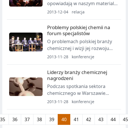
opowiadają w naszym materiale
wideo uczestnicy forum branży
2013-12-04
relacja
chemicznej.
Problemy polskiej chemii na
forum specjalistów
O problemach polskiej branży
chemicznej i wizji jej rozwoju
dyskutowali uczestnicy
2013-11-28
konferencje
spotkania Polish Chemical
Forum.
Liderzy branży chemicznej
nagrodzeni
Podczas spotkania sektora
chemicznego w Warszawie
rozdano nagrody Polish
2013-11-28
konferencje
Chemical Awards 2013.
35
36
37
38
39
40
41
42
43
44
45