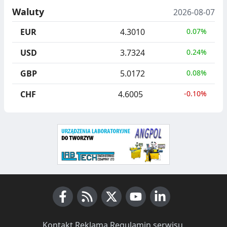
U
I
Waluty
2026-08-07
C
E
EUR
4.3010
0.07%
J
,
USD
3.7324
0.24%
A
S
GBP
5.0172
0.08%
E
G
CHF
4.6005
-0.10%
R
E
G
A
C
J
Facebook
A
RSS News
X (Twitter)
Youtube
LinkedIn
Kontakt
·
Reklama
·
Regulamin serwisu
·