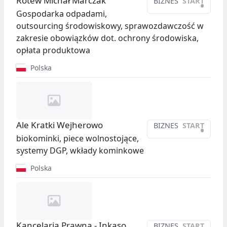
Rotew Michał Marczak
BIZNES
START
•
Gospodarka odpadami,
outsourcing środowiskowy, sprawozdawczość w
zakresie obowiązków dot. ochrony środowiska,
opłata produktowa
Polska
Ale Kratki Wejherowo
BIZNES
START
•
biokominki, piece wolnostojące,
systemy DGP, wkłady kominkowe
Polska
Kancelaria Prawna - Inkaso
BIZNES
START