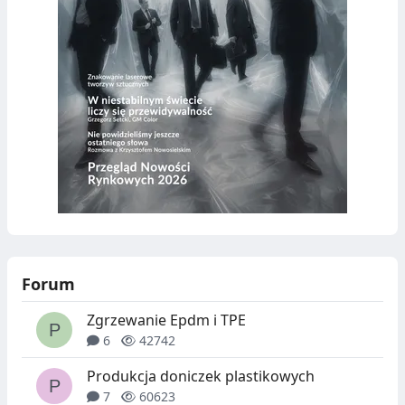
Forum
Zgrzewanie Epdm i TPE
6
42742
Produkcja doniczek plastikowych
7
60623