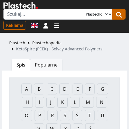
Logowanie
Reklama
Plastech
Plastechopedia
KetaSpire (PEEK) - Solvay Advanced Polymers
Spis
Popularne
A
B
C
D
E
F
G
H
I
J
K
L
M
N
O
P
R
S
Ś
T
U
V
W
X
Z
Ż