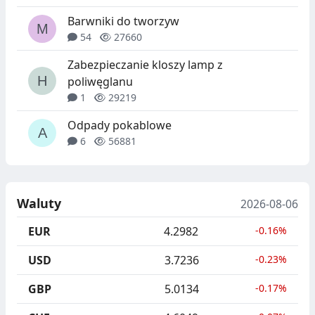
Barwniki do tworzyw
54
27660
Zabezpieczanie kloszy lamp z
poliwęglanu
1
29219
Odpady pokablowe
6
56881
Waluty
2026-08-06
EUR
4.2982
-0.16%
USD
3.7236
-0.23%
GBP
5.0134
-0.17%