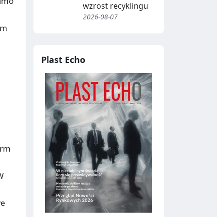
Mimo
wzrost recyklingu
2026-08-07
ym
Plast Echo
irm
W
we