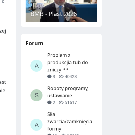
 r.
BMB - Plast 2026
zej
Forum
Problem z
produkcjia tub do
zniczy PP
3
40423
ast
Roboty programy,
nie
ustawianie
2
51617
Siła
zwarcia/zamknięcia
formy