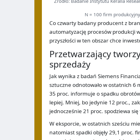
Źródło: Badanie Instytutu Keralla Resea
N = 100 firm produkcyjny
Co czwarty badany producent z bran
automatyzację procesów produkcji w 
przyszłości w ten obszar chce inwes
Przetwarzający tworzy
sprzedaży
Jak wynika z badań Siemens Financia
sztuczne odnotowało w ostatnich 6 
35 proc. informuje o spadku obrotów.
lepiej. Mniej, bo jedynie 12 proc., 
jednocześnie 21 proc. spodziewa się
W eksporcie, w ostatnich sześciu mi
natomiast spadki objęły 29,1 proc. f