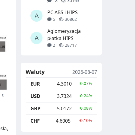
18
30165
PC ABS i HIPS
5
30862
Aglomeryzacja
płatka HIPS
2
28717
Waluty
2026-08-07
EUR
4.3010
0.07%
 r.
USD
3.7324
0.24%
GBP
5.0172
0.08%
CHF
4.6005
-0.10%
sła,