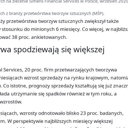
rch na zlecenie Simens Financial Services w Polsce, wrzesień 2020
ch z branży przetwórstwa tworzyw sztucznych (MŚP).
ży przetwórstwa tworzyw sztucznych zwiększył także
stosunku do minionych 6 miesięcy. Co więcej, w najbliżs
tować 38 proc. ankietowanych.
wa spodziewają się większej
l Services, 20 proc. firm przetwarzających tworzywa
miesiącach wzrost sprzedaży na rynku krajowym, natomi
 Co istotne, prognozy sprzedaży kształtują się już znacz
zakłada utrzymanie się spadków również w tym roku, a
 wzrostów.
esiącach, wzrosty odnotowało blisko 23 proc. badanych,
irm. W perspektywie najbliższych miesięcy większej