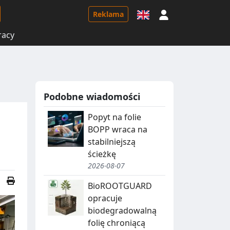
Logowanie
Reklama
racy
Podobne wiadomości
Popyt na folie
BOPP wraca na
stabilniejszą
ścieżkę
2026-08-07
BioROOTGUARD
opracuje
biodegradowalną
folię chroniącą