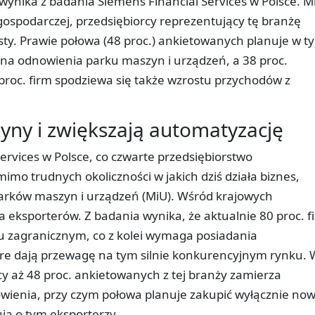
wynika z badania Siemens Financial Services w Polsce. 
gospodarczej, przedsiębiorcy reprezentujący tę branżę
ty. Prawie połowa (48 proc.) ankietowanych planuje w t
 na odnowienia parku maszyn i urządzeń, a 38 proc.
roc. firm spodziewa się także wzrostu przychodów z
yny i zwiększają automatyzację
rvices w Polsce, co czwarte przedsiębiorstwo
mo trudnych okoliczności w jakich dziś działa biznes,
arków maszyn i urządzeń (MiU). Wśród krajowych
a eksporterów. Z badania wynika, że aktualnie 80 proc. f
u zagranicznym, co z kolei wymaga posiadania
re dają przewagę na tym silnie konkurencyjnym rynku. 
cy aż 48 proc. ankietowanych z tej branży zamierza
wienia, przy czym połowa planuje zakupić wyłącznie no
ją o tym eksporterzy.