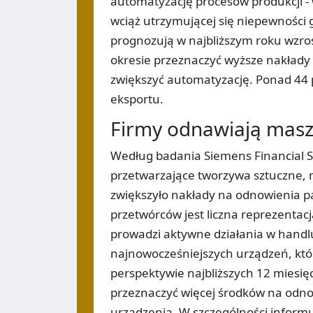
automatyzację procesów produkcji - 
wciąż utrzymującej się niepewności 
prognozują w najbliższym roku wzros
okresie przeznaczyć wyższe nakłady
zwiększyć automatyzację. Ponad 44 p
eksportu.
Firmy odnawiają masz
Według badania Siemens Financial Se
przetwarzające tworzywa sztuczne, mi
zwiększyło nakłady na odnowienia p
przetwórców jest liczna reprezentacj
prowadzi aktywne działania w handl
najnowocześniejszych urządzeń, któ
perspektywie najbliższych 12 miesię
przeznaczyć więcej środków na odno
urządzenia. W szczególności informu