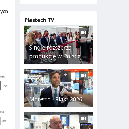
łych
Plastech TV
Single rozszerza
produkcję w Polsce
Moretto - Plast 2026