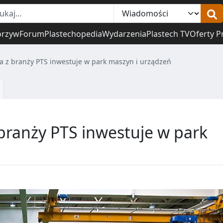
orzyw
Forum
Plastechopedia
Wydarzenia
Plastech TV
Oferty P
ma z branży PTS inwestuje w park maszyn i urządzeń
 branży PTS inwestuje w park