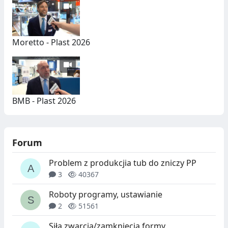
Moretto - Plast 2026
BMB - Plast 2026
Forum
Problem z produkcjia tub do zniczy PP
3
40367
Roboty programy, ustawianie
2
51561
Siła zwarcia/zamknięcia formy