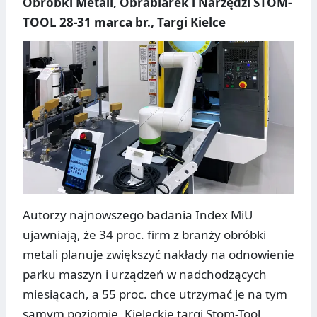
Obróbki Metali, Obrabiarek i Narzędzi STOM-
TOOL 28-31 marca br., Targi Kielce
Autorzy najnowszego badania Index MiU
ujawniają, że 34 proc. firm z branży obróbki
metali planuje zwiększyć nakłady na odnowienie
parku maszyn i urządzeń w nadchodzących
miesiącach, a 55 proc. chce utrzymać je na tym
samym poziomie. Kieleckie targi Stom-Tool,