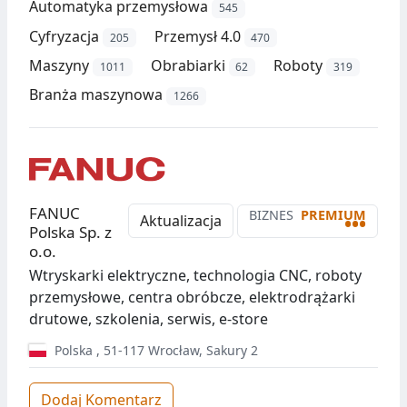
Automatyka przemysłowa
545
Cyfryzacja
Przemysł 4.0
205
470
Maszyny
Obrabiarki
Roboty
1011
62
319
Branża maszynowa
1266
FANUC
BIZNES
PREMIUM
•••
Aktualizacja
Polska Sp. z
o.o.
Wtryskarki elektryczne, technologia CNC, roboty
przemysłowe, centra obróbcze, elektrodrążarki
drutowe, szkolenia, serwis, e-store
Polska
,
51-117
Wrocław
,
Sakury 2
Dodaj Komentarz