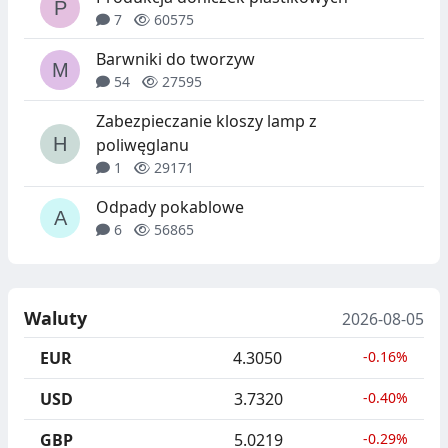
7
60575
Barwniki do tworzyw
54
27595
Zabezpieczanie kloszy lamp z
poliwęglanu
1
29171
Odpady pokablowe
6
56865
Waluty
2026-08-05
EUR
4.3050
-0.16%
USD
3.7320
-0.40%
GBP
5.0219
-0.29%