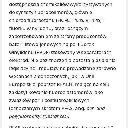
dostępnością chemikaliów wykorzystywanych
do syntezy fluoropolimerów, głównie
chlorodifluoroetanu (HCFC-142b, R142b) i
fluorku winylidenu, oraz rosnącym
zapotrzebowaniem ze strony producentów
baterii litowo-jonowych na polifluorek
winylidenu (PVDF) stosowany w separatorach
elektrod. Nie bez znaczenia pozostają działania
legislacyjne i regulacyjne prowadzone zarówno
w Stanach Zjednoczonych, jak i w Unii
Europejskiej poprzez REACH, mające na celu
zaklasyfikowanie fluoroelastomerów jako
związków per- i polifluoroalkilowych
(oznaczanych skrótem PFAS, ang.
per- and
polyfluoroalkyl substances
).
PFAS to obszerna grupa obejmująca ponad 10