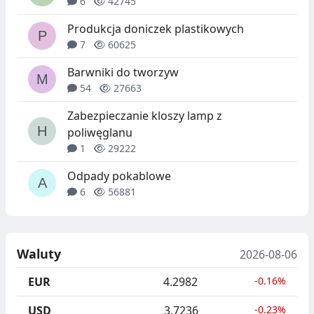
6
42745
Produkcja doniczek plastikowych
7
60625
Barwniki do tworzyw
54
27663
Zabezpieczanie kloszy lamp z
poliwęglanu
1
29222
Odpady pokablowe
6
56881
Waluty
2026-08-06
EUR
4.2982
-0.16%
USD
3.7236
-0.23%