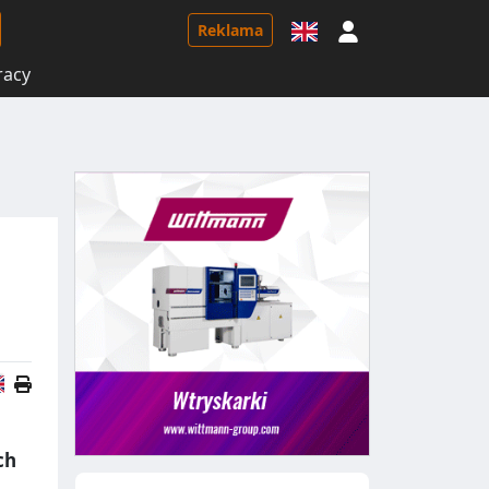
Logowanie
Reklama
racy
Wersja angielska
ch