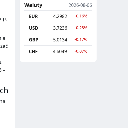
Waluty
2026-08-06
EUR
4.2982
-0.16%
rup,
USD
3.7236
-0.23%
nie
GBP
5.0134
-0.17%
azać
CHF
4.6049
-0.07%
z
3 –
ych
 na