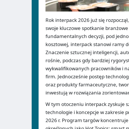
Rok interpack 2026 już się rozpoczą
swoje kluczowe spotkanie branżowe 
fundamentalnych decyzji, pod jednoc
kosztowej, interpack stanowi ramy d
Znaczenie sztucznej inteligencji, a
rośnie, podczas gdy bardziej rygorys
wykwalifikowanych pracowników i na
firm. Jednocześnie postęp technolo
oraz produkty farmaceutyczne, tworz
inwestują w rozwiązania zorientowan
W tym otoczeniu interpack zyskuje 
technologie i koncepcje w zakresie 
2026 r. Program targów koncentruje
określonych jako Hot Topics: smart