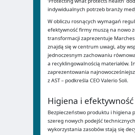
‘Protecting what protects health’ d
indywidualnych potrzeb branży med
W obliczu rosnących wymagań regula
efektywność firmy muszą na nowo zde
transformacji zaprezentuje Marchesi
znajdą się w centrum uwagi, aby ws
jednoczesnym zachowaniu równowag
a recyklingowalnością materiałów. I
zaprezentowania najnowocześniejsz
z AST – podkreśla CEO Valerio Soli.
Higiena i efektywność
Bezpieczeństwo produktu i higiena
szereg nowych podejść technicznych
wykorzystania zasobów stają się de