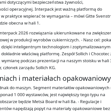
ami dotyczącymi bezpieczeństwa żywności,
ści operacyjnej. Interpack jest ważną platformą do
e w praktyce wspierać te wymagania – mówi Gitte Svenst
dzie obecna w hali 1.
a interpack 2026 rozwiązania ukierunkowane na zwiększe
frowej w produkcji wyrobów cukierniczych. - Nasz cel: pok
ść dzięki inteligentnym technologiom i zoptymalizowanym
dokładnie właściwą platformę. Zespół Sollich i Chocotec 
ą wymianę podczas prezentacji na naszym stoisku w hali 
, członek zarządu Sollich KG.
iach i materiałach opakowaniow
jednak do maszyn. Segment materiałów opakowaniowych
 ponad 1 000 wystawców, jest największy tego typu na
bszarze będzie Metsä Board w hali 8a. - Regulacje i
mentów napędzają popyt na materiały opakowaniowe bez