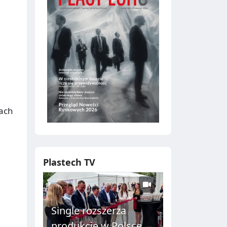
żach
Plastech TV
Single rozszerza
produkcję w Polsce