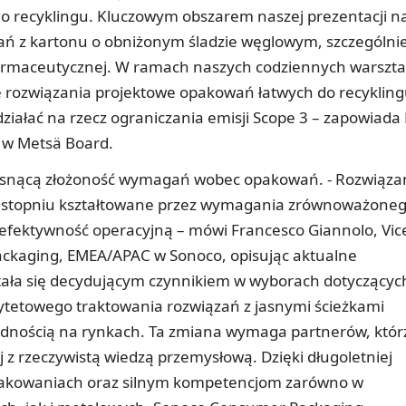
do recyklingu. Kluczowym obszarem naszej prezentacji n
ązań z kartonu o obniżonym śladzie węglowym, szczególni
farmaceutycznej. W ramach naszych codziennych warszt
 rozwiązania projektowe opakowań łatwych do recyklin
działać na rzecz ograniczania emisji Scope 3 – zapowiada 
 w Metsä Board.
osnącą złożoność wymagań wobec opakowań. - Rozwiąza
 stopniu kształtowane przez wymagania zrównoważone
 efektywność operacyjną – mówi Francesco Giannolo, Vic
ckaging, EMEA/APAC w Sonoco, opisując aktualne
stała się decydującym czynnikiem w wyborach dotyczącyc
rytetowego traktowania rozwiązań z jasnymi ścieżkami
odnością na rynkach. Ta zmiana wymaga partnerów, któr
 z rzeczywistą wiedzą przemysłową. Dzięki długoletniej
pakowaniach oraz silnym kompetencjom zarówno w