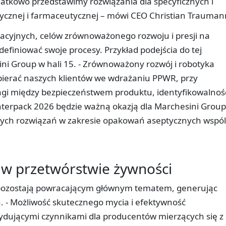
odatkowo przedstawimy rozwiązania dla specyficznych i
ycznej i farmaceutycznej – mówi CEO Christian Trauman
cyjnych, celów zrównoważonego rozwoju i presji na
finiować swoje procesy. Przykład podejścia do tej
ni Group w hali 15. - Zrównoważony rozwój i robotyka
pierać naszych klientów we wdrażaniu PPWR, przy
i między bezpieczeństwem produktu, identyfikowalnoś
nterpack 2026 będzie ważną okazją dla Marchesini Group
ych rozwiązań w zakresie opakowań aseptycznych wspól
 w przetwórstwie żywności
 pozostają powracającym głównym tematem, generując
. - Możliwość skutecznego mycia i efektywność
cydującymi czynnikami dla producentów mierzących się z