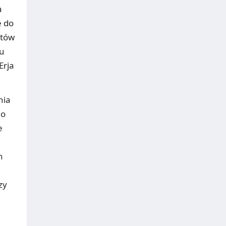
a
e do
atów
gu
Erja
nia
go
e
h
zy