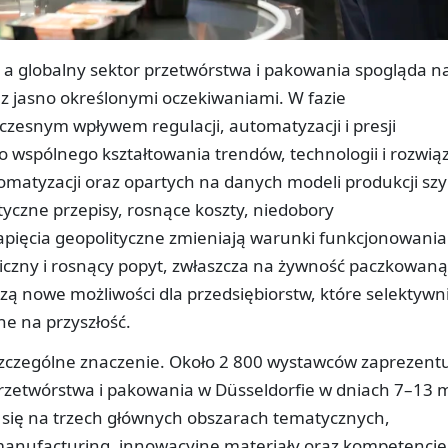
ł, a globalny sektor przetwórstwa i pakowania spogląda n
z jasno określonymi oczekiwaniami. W fazie
zesnym wpływem regulacji, automatyzacji i presji
o wspólnego kształtowania trendów, technologii i rozwią
utomatyzacji oraz opartych na danych modeli produkcji sz
tyczne przepisy, rosnące koszty, niedobory
pięcia geopolityczne zmieniają warunki funkcjonowania
giczny i rosnący popyt, zwłaszcza na żywność paczkowaną
ą nowe możliwości dla przedsiębiorstw, które selektywn
e na przyszłość.
szczególne znaczenie. Około 2 800 wystawców zaprezent
przetwórstwa i pakowania w Düsseldorfie w dniach 7–13 
 się na trzech głównych obszarach tematycznych,
 manufacturing, innowacyjne materiały oraz kompetencje