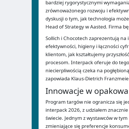
bardziej rygorystycznymi wymagani
zrównoważonego rozwoju i efektywno
dyskusji o tym, jak technologia moż
Head of Strategy w Aasted. Firma bę
Sollich i Chocotech zaprezentują n
efektywności, higieny i łączności cy
klientom, jak kształtujemy przyszło
procesom. Interpack oferuje do tego 
niecierpliwością czeka na pogłębion
zapowiada Klaus-Dietrich Franzmeier
Innowacje w opakowan
Program targów nie ogranicza się 
interpack 2026, z udziałem znacznie
świecie. Jednym z wystawców w tym o
zmieniające się preferencje konsu