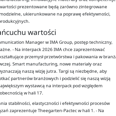
a wartości prezentowane będą zarówno zintegrowane
 samodzielne, ukierunkowane na poprawę efektywności,
 produkcyjnych.
ańcuchu wartości
ommunication Manager w IMA Group, postęp techniczny,
ważne. - Na interpack 2026 IMA chce zaprezentować
kształtujące przemysł przetwórstwa i pakowania w bran
wczej. Smart manufacturing, nowe materiały oraz
znaczają naszą wizję jutra. Targi są niezbędne, aby
tkać partnerów branżowych i podzielić się naszą wizją
e największym wystawcą na interpack pod względem
obecnością w hali 17.
ia stabilności, elastyczności i efektywności procesów
ązań zaprezentuje Theegarten-Pactec w hali 1. - Na