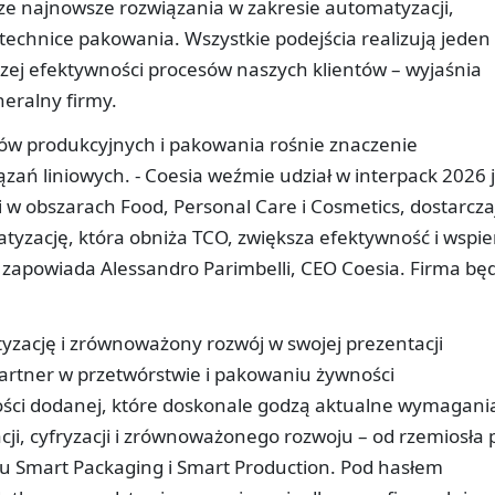
ze najnowsze rozwiązania w zakresie automatyzacji,
w technice pakowania. Wszystkie podejścia realizują jeden
kszej efektywności procesów naszych klientów – wyjaśnia
neralny firmy.
ów produkcyjnych i pakowania rośnie znaczenie
zań liniowych. - Coesia weźmie udział w interpack 2026 
i w obszarach Food, Personal Care i Cosmetics, dostarcza
yzację, która obniża TCO, zwiększa efektywność i wspie
 zapowiada Alessandro Parimbelli, CEO Coesia. Firma bę
yzację i zrównoważony rozwój w swojej prezentacji
 partner w przetwórstwie i pakowaniu żywności
ości dodanej, które doskonale godzą aktualne wymagani
ji, cyfryzacji i zrównoważonego rozwoju – od rzemiosła 
u Smart Packaging i Smart Production. Pod hasłem