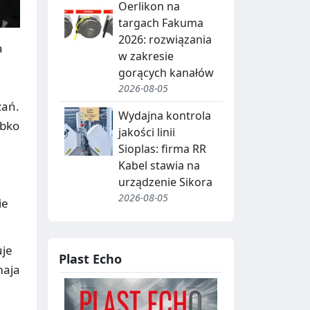
Oerlikon na
targach Fakuma
2026: rozwiązania
a
w zakresie
gorących kanałów
2026-08-05
zań.
Wydajna kontrola
ybko
jakości linii
Sioplas: firma RR
Kabel stawia na
urządzenie Sikora
2026-08-05
ie
uje
Plast Echo
maja