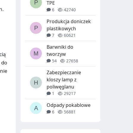
TPE
n.
6
42740
Produkcja doniczek
plastikowych
7
60621
Barwniki do
cią
tworzyw
54
27658
 do
nie
Zabezpieczanie
kloszy lamp z
poliwęglanu
1
29217
Odpady pokablowe
6
56881