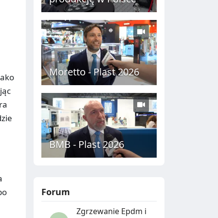
Moretto - Plast 2026
jako
jąc
ra
dzie
BMB - Plast 2026
a
Forum
po
Zgrzewanie Epdm i