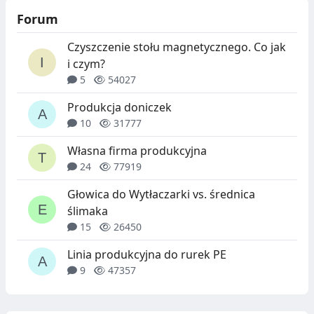
Forum
Czyszczenie stołu magnetycznego. Co jak
i czym?
5
54027
Produkcja doniczek
10
31777
Własna firma produkcyjna
24
77919
Głowica do Wytłaczarki vs. średnica
ślimaka
15
26450
Linia produkcyjna do rurek PE
9
47357