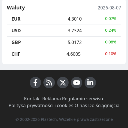
Waluty
2026-08-07
EUR
4.3010
0.07%
USD
3.7324
0.24%
GBP
5.0172
0.08%
CHF
4.6005
-0.10%
Facebook
RSS News
X (Twitter)
Youtube
LinkedIn
Kontakt
·
Reklama
·
Regulamin serwisu
·
Polityka prywatności i cookies
·
O nas
·
Do ściągnięcia
© 2002-2026 Plastech, Wszelkie prawa zastrzeżone