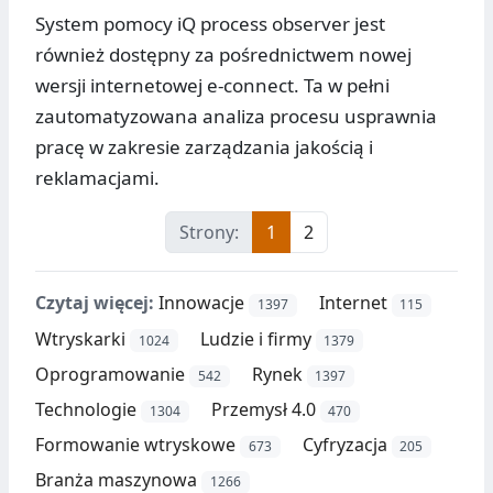
System pomocy iQ process observer jest
również dostępny za pośrednictwem nowej
wersji internetowej e-connect. Ta w pełni
zautomatyzowana analiza procesu usprawnia
pracę w zakresie zarządzania jakością i
reklamacjami.
Strony:
1
2
Czytaj więcej:
Innowacje
Internet
1397
115
Wtryskarki
Ludzie i firmy
1024
1379
Oprogramowanie
Rynek
542
1397
Technologie
Przemysł 4.0
1304
470
Formowanie wtryskowe
Cyfryzacja
673
205
Branża maszynowa
1266