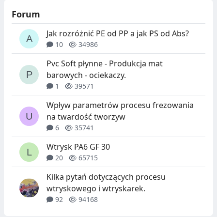
Forum
Jak rozróżnić PE od PP a jak PS od Abs?
10
34986
Pvc Soft płynne - Produkcja mat
barowych - ociekaczy.
1
39571
Wpływ parametrów procesu frezowania
na twardość tworzyw
6
35741
Wtrysk PA6 GF 30
20
65715
Kilka pytań dotyczących procesu
wtryskowego i wtryskarek.
92
94168