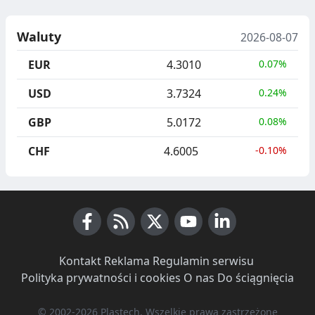
Waluty
2026-08-07
EUR
4.3010
0.07%
USD
3.7324
0.24%
GBP
5.0172
0.08%
CHF
4.6005
-0.10%
Facebook
RSS News
X (Twitter)
Youtube
LinkedIn
Kontakt
·
Reklama
·
Regulamin serwisu
·
Polityka prywatności i cookies
·
O nas
·
Do ściągnięcia
© 2002-2026 Plastech, Wszelkie prawa zastrzeżone