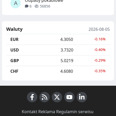
Odpady pokablowe
6
56856
Waluty
2026-08-05
EUR
4.3050
-0.16%
USD
3.7320
-0.40%
GBP
5.0219
-0.29%
CHF
4.6080
-0.35%
Facebook
RSS News
X (Twitter)
Youtube
LinkedIn
Kontakt
·
Reklama
·
Regulamin serwisu
·