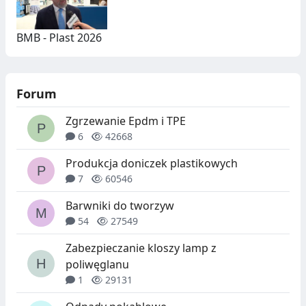
BMB - Plast 2026
Forum
Zgrzewanie Epdm i TPE
6
42668
Produkcja doniczek plastikowych
7
60546
Barwniki do tworzyw
54
27549
Zabezpieczanie kloszy lamp z
poliwęglanu
1
29131