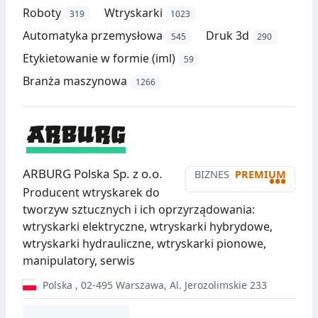
Roboty
Wtryskarki
319
1023
Automatyka przemysłowa
Druk 3d
545
290
Etykietowanie w formie (iml)
59
Branża maszynowa
1266
ARBURG Polska Sp. z o.o.
BIZNES
PREMIUM
•••
Producent wtryskarek do
tworzyw sztucznych i ich oprzyrządowania:
wtryskarki elektryczne, wtryskarki hybrydowe,
wtryskarki hydrauliczne, wtryskarki pionowe,
manipulatory, serwis
Polska
,
02-495
Warszawa
,
Al. Jerozolimskie 233