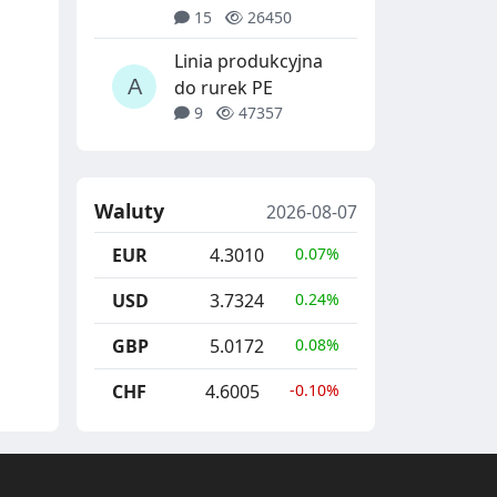
15
26450
Linia produkcyjna
do rurek PE
9
47357
Waluty
2026-08-07
EUR
4.3010
0.07%
USD
3.7324
0.24%
GBP
5.0172
0.08%
CHF
4.6005
-0.10%