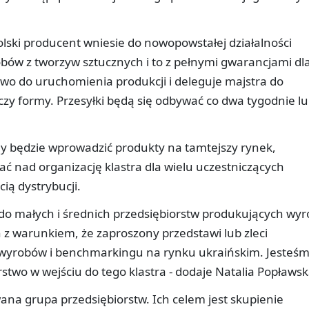
olski producent wniesie do nowopowstałej działalności
ów z tworzyw sztucznych i to z pełnymi gwarancjami dl
zywo do uruchomienia produkcji i deleguje majstra do
zy formy. Przesyłki będą się odbywać co dwa tygodnie l
ny będzie wprowadzić produkty na tamtejszy rynek,
ć nad organizację klastra dla wielu uczestniczących
ią dystrybucji.
 do małych i średnich przedsiębiorstw produkujących wy
 z warunkiem, że zaproszony przedstawi lub zleci
 wyrobów i benchmarkingu na rynku ukraińskim. Jesteś
stwo w wejściu do tego klastra - dodaje Natalia Popławsk
na grupa przedsiębiorstw. Ich celem jest skupienie