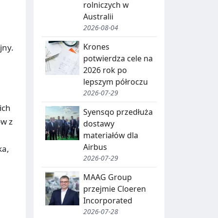
rolniczych w
Australii
2026-08-04
Krones
jny.
potwierdza cele na
2026 rok po
lepszym półroczu
2026-07-29
ich
Syensqo przedłuża
ów z
dostawy
materiałów dla
Airbus
ka,
2026-07-29
MAAG Group
przejmie Cloeren
Incorporated
2026-07-28