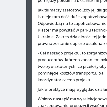
pomiędzy polskimi a ukraińskimi prz
Jak tłumaczy szefostwo Izby jej dłu
istnieje tam dość duże zapotrzebowan
Odpowiedzią na to zapotrzebowanie 
Klaster ma powstać w parku technol
Ukrainie. Zakres działalności tej jed
prawna zostanie dopiero ustalona z
- Cel naszego projektu, to zorganizo
producentów, którego zadaniem był
tworzyw sztucznych, co przełożyłoby
pominięcie kosztów transportu, cła 
koordynator całego projektu.
Jak w praktyce mają wyglądać działa
Wpierw nastąpić ma wyselekcjonowa
zaakceptowaniu propozycji współprac