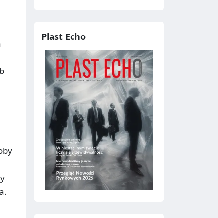
Plast Echo
a
ub
roby
my
a.