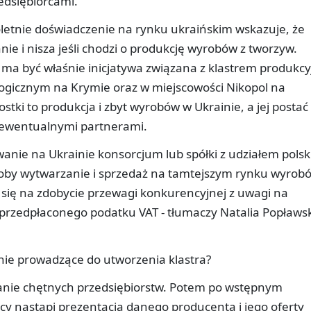
edsiębiorcami.
goletnie doświadczenie na rynku ukraińskim wskazuje, że
ie i nisza jeśli chodzi o produkcję wyrobów z tworzyw.
ma być właśnie inicjatywa związana z klastrem produkcy
ogicznym na Krymie oraz w miejscowości Nikopol na
nostki to produkcja i zbyt wyrobów w Ukrainie, a jej postać
 ewentualnymi partnerami.
wanie na Ukrainie konsorcjum lub spółki z udziałem polsk
oby wytwarzanie i sprzedaż na tamtejszym rynku wyrob
 się na zdobycie przewagi konkurencyjnej z uwagi na
i przedpłaconego podatku VAT - tłumaczy Natalia Popławs
nie prowadzące do utworzenia klastra?
nie chętnych przedsiębiorstw. Potem po wstępnym
y nastąpi prezentacja danego producenta i jego oferty