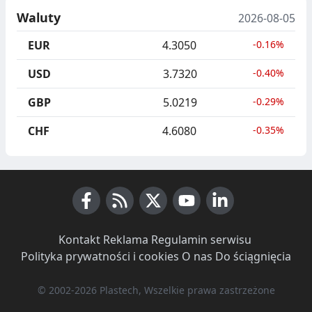
Waluty
2026-08-05
EUR
4.3050
-0.16%
USD
3.7320
-0.40%
GBP
5.0219
-0.29%
CHF
4.6080
-0.35%
Facebook
RSS News
X (Twitter)
Youtube
LinkedIn
Kontakt
·
Reklama
·
Regulamin serwisu
·
Polityka prywatności i cookies
·
O nas
·
Do ściągnięcia
© 2002-2026 Plastech, Wszelkie prawa zastrzeżone