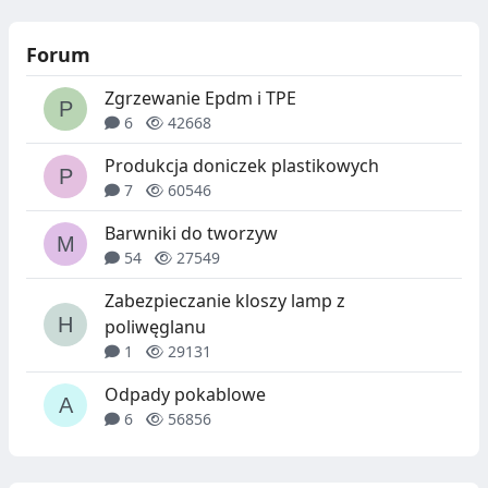
Forum
Zgrzewanie Epdm i TPE
6
42668
Produkcja doniczek plastikowych
7
60546
Barwniki do tworzyw
54
27549
Zabezpieczanie kloszy lamp z
poliwęglanu
1
29131
Odpady pokablowe
6
56856