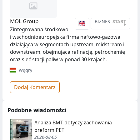
MOL Group
BIZNES
START
•
Zintegrowana środkowo-
i wschodnioeuropejska firma naftowo-gazowa
działająca w segmentach upstream, midstream i
downstream, obejmująca rafinację, petrochemię
oraz sieć stacji paliw w ponad 30 krajach.
Węgry
Dodaj Komentarz
Podobne wiadomości
Analiza BMT dotyczy zachowania
preform PET
2026-08-05