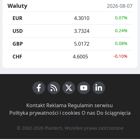
Waluty
2026-08-07
EUR
4.3010
0.07%
USD
3.7324
0.24%
GBP
5.0172
0.08%
CHF
4.6005
-0.10%
Facebook
RSS News
X (Twitter)
Youtube
LinkedIn
Kontakt
·
Reklama
·
Regulamin serwisu
·
Polityka prywatności i cookies
·
O nas
·
Do ściągnięcia
© 2002-2026 Plastech, Wszelkie prawa zastrzeżone