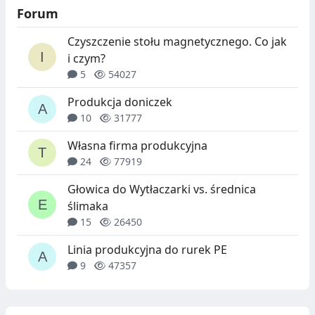
Forum
Czyszczenie stołu magnetycznego. Co jak
i czym?
5
54027
Produkcja doniczek
10
31777
Własna firma produkcyjna
24
77919
Głowica do Wytłaczarki vs. średnica
ślimaka
15
26450
Linia produkcyjna do rurek PE
9
47357