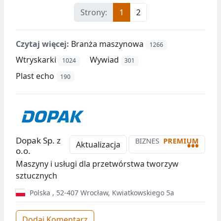
Strony:
1
2
Czytaj więcej:
Branża maszynowa
1266
Wtryskarki
Wywiad
1024
301
Plast echo
190
Dopak Sp. z
BIZNES
PREMIUM
•••
Aktualizacja
o.o.
Maszyny i usługi dla przetwórstwa tworzyw
sztucznych
Polska
,
52-407
Wrocław
,
Kwiatkowskiego 5a
Dodaj Komentarz