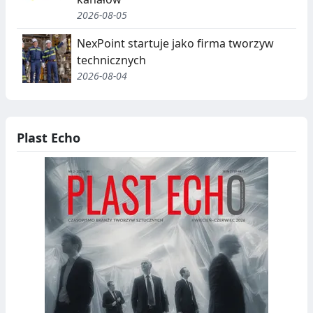
J
2026-08-05
A
NexPoint startuje jako firma tworzyw
,
technicznych
2026-08-04
R
E
C
Plast Echo
Y
K
O
L
D
I
N
B
G
I
O
T