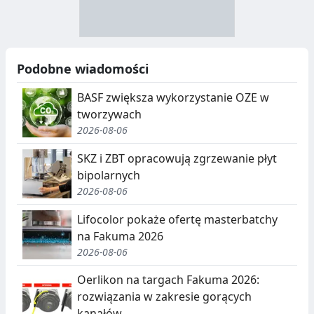
A
Y
N
B
U
I
Podobne wiadomości
C
E
BASF zwiększa wykorzystanie OZE w
J
,
tworzywach
2026-08-06
A
S
E
SKZ i ZBT opracowują zgrzewanie płyt
bipolarnych
G
2026-08-06
R
Lifocolor pokaże ofertę masterbatchy
E
na Fakuma 2026
G
2026-08-06
A
Oerlikon na targach Fakuma 2026:
rozwiązania w zakresie gorących
C
kanałów