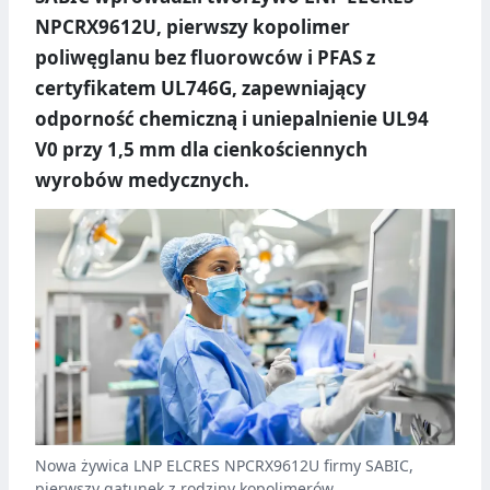
NPCRX9612U, pierwszy kopolimer
poliwęglanu bez fluorowców i PFAS z
certyfikatem UL746G, zapewniający
odporność chemiczną i uniepalnienie UL94
V0 przy 1,5 mm dla cienkościennych
wyrobów medycznych.
Nowa żywica LNP ELCRES NPCRX9612U firmy SABIC,
pierwszy gatunek z rodziny kopolimerów