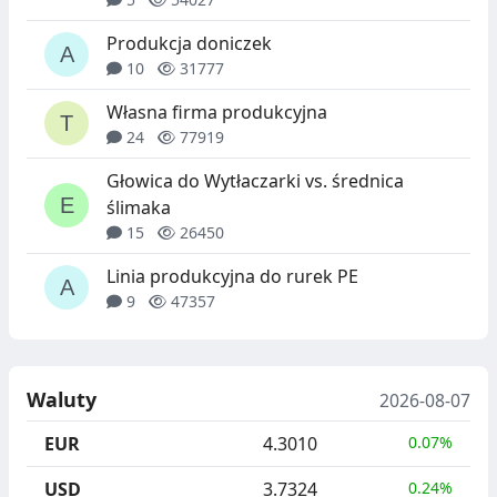
Produkcja doniczek
10
31777
Własna firma produkcyjna
24
77919
Głowica do Wytłaczarki vs. średnica
ślimaka
15
26450
Linia produkcyjna do rurek PE
9
47357
Waluty
2026-08-07
EUR
4.3010
0.07%
USD
3.7324
0.24%