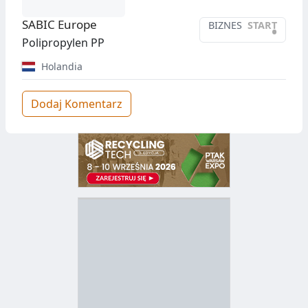
SABIC Europe
BIZNES
START
•
Polipropylen PP
Holandia
Dodaj Komentarz
D
Z
B
Y
S
I
T
E
R
R