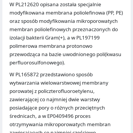
W PL212620 opisana została specjalnie
modyfikowana membrana poliolefinowa (PP, PE)
oraz sposób modyfikowania mikroporowatych
membran poliolefinowych przeznaczonych do
izolacji bakterii Gram(+), a w PL197199
polimerowa membrana protonowo
przewodząca na bazie uwodnionego poli(kwasu
perfluorosulfonowego).
W PL165872 przedstawiono sposób
wytwarzania wielowarstwowej membrany
porowatej z policzterofluoroetylenu,
zawierającej co najmniej dwie warstwy
posiadające pory o różnych przeciętnych
średnicach, a w EP0409496 proces
otrzymywania mikroporowatych membran
zawierających co najmniej częściowo