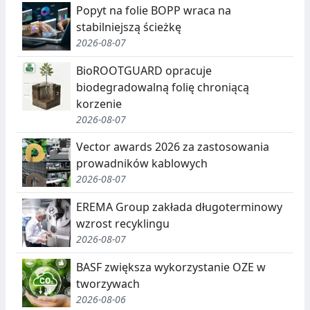
C
E
Popyt na folie BOPP wraca na
J
,
stabilniejszą ścieżkę
2026-08-07
A
S
E
BioROOTGUARD opracuje
biodegradowalną folię chroniącą
G
korzenie
R
2026-08-07
E
Vector awards 2026 za zastosowania
G
prowadników kablowych
2026-08-07
A
EREMA Group zakłada długoterminowy
C
wzrost recyklingu
J
2026-08-07
A
BASF zwiększa wykorzystanie OZE w
,
tworzywach
2026-08-06