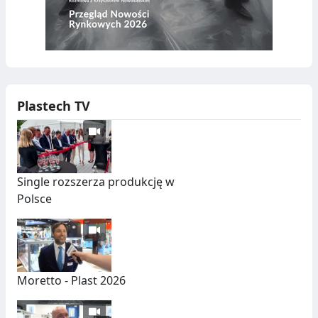
Y
P
W
A
D
S
Ó
Z
Plastech TV
W
T
U
C
Single rozszerza produkcję w
Z
Polsce
N
Y
C
H
Moretto - Plast 2026