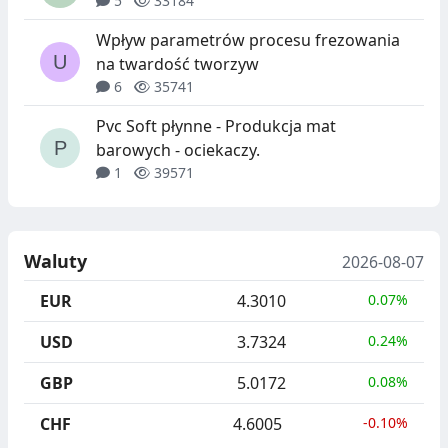
5
33184
Wpływ parametrów procesu frezowania
na twardość tworzyw
6
35741
Pvc Soft płynne - Produkcja mat
barowych - ociekaczy.
1
39571
Waluty
2026-08-07
EUR
4.3010
0.07%
USD
3.7324
0.24%
GBP
5.0172
0.08%
CHF
4.6005
-0.10%